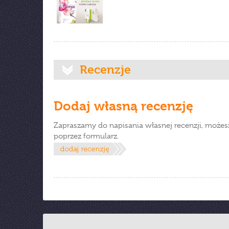
Recenzje
Dodaj własną recenzję
Zapraszamy do napisania własnej recenzji, możes
poprzez formularz.