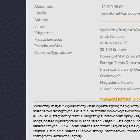
Aktualności
12 619 95 00
Książki
sekretariat@znak.com
Autorzy
O nas
Społeczny Instytut W
Księgarnia
Znak Sp. z o.o.,
Poczta literacka
ul. Kościuszki 37,
Polityka cookies
30-105 Kraków
Ochrona Sygnalistow
Copyright SIW Znak 2
Foreign Rights Depart
Inspektor Ochrony Da
Osobowych
Magdalena Heczko
e-mail:
iodo@znak.com
newsletter >
Społeczny Instytut Wydawniczy Znak wyraża zgodę na wykorzy
materiałów dostępnych aktualnie na stronie www.wydawnictwoz
jak: okładki, fragmenty tekstu, biogramy autorów oraz opisy ksią
mogą zostać wykorzystane w recenzjach książek, katalogach i
bibliotecznych (OPAC) oraz materiałach promujących legalną dy
książek. Usunięcie materiału z ww. strony internetowej, równoz
cofnięciem udzielonej zgody.