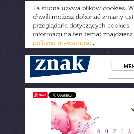
Ta strona używa plików cookies. W
chwili możesz dokonać zmiany us
przeglądarki dotyczących cookies
-
informacji na ten temat znajdziesz
polityce prywatności
.
ME
Save