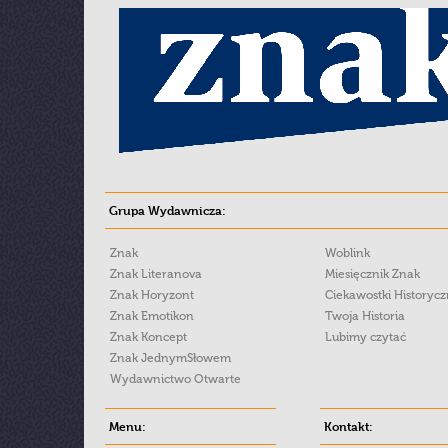
Grupa Wydawnicza:
Znak
Woblink
Znak Literanova
Miesięcznik Znak
Znak Horyzont
Ciekawostki Historyc
Znak Emotikon
Twoja Historia
Znak Koncept
Lubimy czytać
Znak JednymSłowem
Wydawnictwo Otwarte
Menu:
Kontakt: