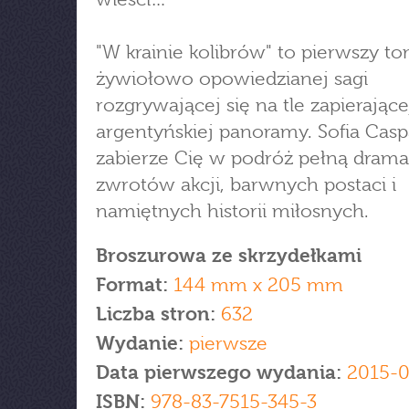
"W krainie kolibrów" to pierwszy t
żywiołowo opowiedzianej sagi
rozgrywającej się na tle zapierając
argentyńskiej panoramy. Sofia Casp
zabierze Cię w podróż pełną dram
zwrotów akcji, barwnych postaci i
namiętnych historii miłosnych.
Broszurowa ze skrzydełkami
Format:
144 mm x 205 mm
Liczba stron:
632
Wydanie:
pierwsze
Data pierwszego wydania:
2015-
ISBN:
978-83-7515-345-3