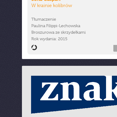
W krainie kolibrów
Tłumaczenie
Paulina Filippi-Lechowska
Broszurowa ze skrzydełkami
Rok wydania: 2015