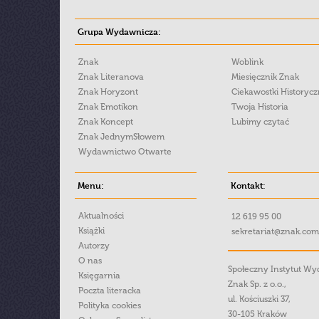
Grupa Wydawnicza:
Znak
Woblink
Znak Literanova
Miesięcznik Znak
Znak Horyzont
Ciekawostki Historyc
Znak Emotikon
Twoja Historia
Znak Koncept
Lubimy czytać
Znak JednymSłowem
Wydawnictwo Otwarte
Menu:
Kontakt:
Aktualności
12 619 95 00
Książki
sekretariat@znak.com
Autorzy
O nas
Społeczny Instytut W
Księgarnia
Znak Sp. z o.o.,
Poczta literacka
ul. Kościuszki 37,
Polityka cookies
30-105 Kraków