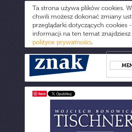
Ta strona używa plików cookies. W
chwili możesz dokonać zmiany us
przeglądarki dotyczących cookies
-
informacji na ten temat znajdziesz
polityce prywatności
.
ME
Save