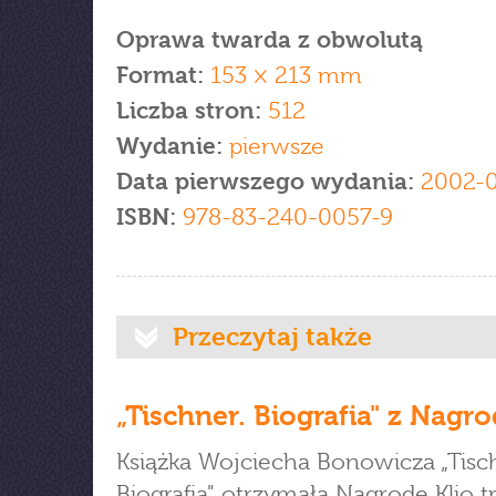
Oprawa twarda z obwolutą
Format:
153 × 213 mm
Liczba stron:
512
Wydanie:
pierwsze
Data pierwszego wydania:
2002-0
ISBN:
978-83-240-0057-9
Przeczytaj także
„Tischner. Biografia" z Nagro
Książka Wojciecha Bonowicza „Tisc
Biografia" otrzymała Nagrodę Klio t