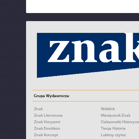
Grupa Wydawnicza:
Znak
Woblink
Znak Literanova
Miesięcznik Znak
Znak Horyzont
Ciekawostki Historyc
Znak Emotikon
Twoja Historia
Znak Koncept
Lubimy czytać