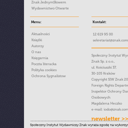
Znak JednymSłowem
Wydawnictwo Otwarte
Menu:
Kontakt:
Aktualności
12 619 95 00
Książki
sekretariat@znak.com
Autorzy
O nas
Społeczny Instytut W
Księgarnia
Znak Sp. z o.o.,
Poczta literacka
ul. Kościuszki 37,
Polityka cookies
30-105 Kraków
Ochrona Sygnalistow
Copyright SIW Znak 2
Foreign Rights Depart
Inspektor Ochrony Da
Osobowych
Magdalena Heczko
e-mail:
iodo@znak.com
newsletter >
Społeczny Instytut Wydawniczy Znak wyraża zgodę na wykorzy