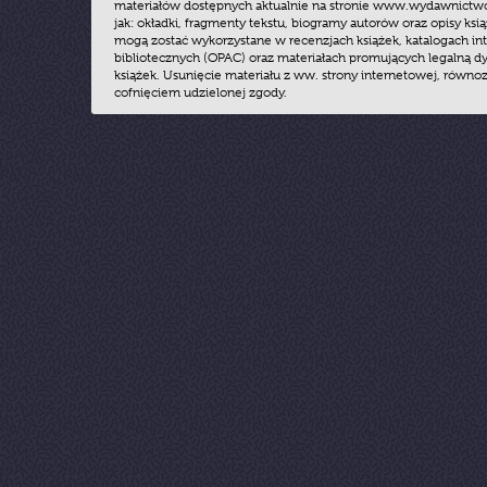
materiałów dostępnych aktualnie na stronie www.wydawnictwoz
jak: okładki, fragmenty tekstu, biogramy autorów oraz opisy ksią
mogą zostać wykorzystane w recenzjach książek, katalogach i
bibliotecznych (OPAC) oraz materiałach promujących legalną dy
książek. Usunięcie materiału z ww. strony internetowej, równoz
cofnięciem udzielonej zgody.