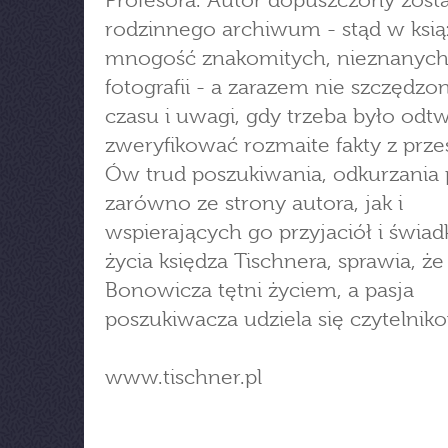
Profesora. Autor dopuszczony zosta
rodzinnego archiwum - stąd w ksią
mnogość znakomitych, nieznanyc
fotografii - a zarazem nie szczędz
czasu i uwagi, gdy trzeba było odtw
zweryfikować rozmaite fakty z przes
Ów trud poszukiwania, odkurzania 
zarówno ze strony autora, jak i
wspierających go przyjaciół i świa
życia księdza Tischnera, sprawia, że
Bonowicza tętni życiem, a pasja
poszukiwacza udziela się czytelniko
www.tischner.pl