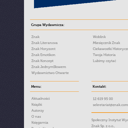
Grupa Wydawnicza:
Znak
Woblink
Znak Literanova
Miesięcznik Znak
Znak Horyzont
Ciekawostki Historyc
Znak Emotikon
Twoja Historia
Znak Koncept
Lubimy czytać
Znak JednymSłowem
Wydawnictwo Otwarte
Menu:
Kontakt:
Aktualności
12 619 95 00
Książki
sekretariat@znak.com
Autorzy
O nas
Społeczny Instytut W
Księgarnia
Znak Sp. z o.o.,