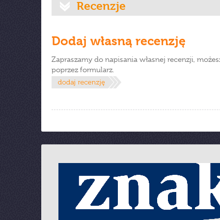
Recenzje
Dodaj własną recenzję
Zapraszamy do napisania własnej recenzji, możes
poprzez formularz.