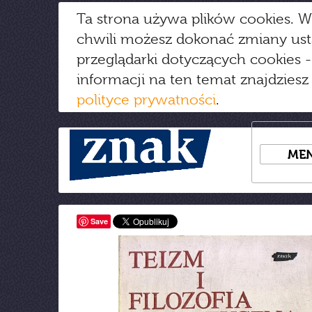
Ta strona używa plików cookies. W
chwili możesz dokonać zmiany us
przeglądarki dotyczących cookies
-
informacji na ten temat znajdziesz
polityce prywatności
.
ME
Save