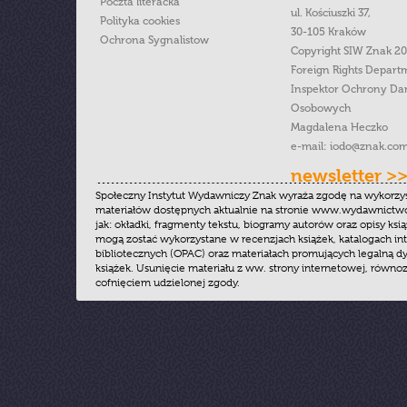
Poczta literacka
ul. Kościuszki 37,
Polityka cookies
30-105 Kraków
Ochrona Sygnalistow
Copyright SIW Znak 2
Foreign Rights Depart
Inspektor Ochrony Da
Osobowych
Magdalena Heczko
e-mail:
iodo@znak.com
newsletter >
Społeczny Instytut Wydawniczy Znak wyraża zgodę na wykorzy
materiałów dostępnych aktualnie na stronie www.wydawnictwoz
jak: okładki, fragmenty tekstu, biogramy autorów oraz opisy ksią
mogą zostać wykorzystane w recenzjach książek, katalogach i
bibliotecznych (OPAC) oraz materiałach promujących legalną dy
książek. Usunięcie materiału z ww. strony internetowej, równoz
cofnięciem udzielonej zgody.