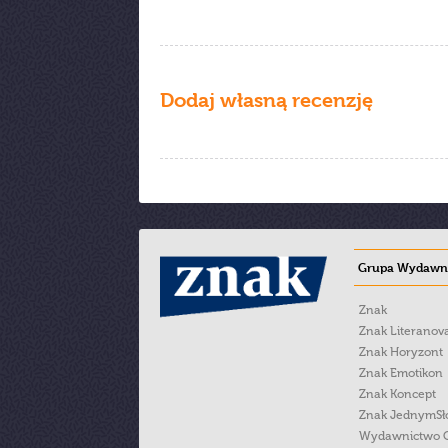
Dodaj własną recenzję
Grupa Wydawni
Znak
Znak Literanov
Znak Horyzont
Znak Emotikon
Znak Koncept
Znak JednymS
Wydawnictwo 