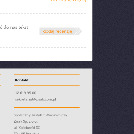
ć do nas tekst
Kontakt:
12 619 95 00
sekretariat@znak.com.pl
Społeczny Instytut Wydawniczy
Znak Sp. z o.o.,
ul. Kościuszki 37,