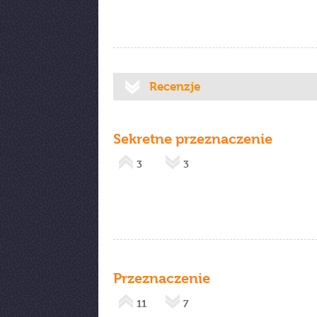
Recenzje
Sekretne przeznaczenie
3
3
Przeznaczenie
11
7