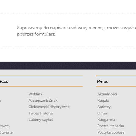
Zapraszamy do napisania własnej recenzji, możesz wysła
poprzez formularz.
cza:
Menu:
Woblink
Aktualności
a
Miesięcznik Znak
Książki
Ciekawostki Historyczne
Autorzy
Twoja Historia
O nas
Lubimy czytać
Księgarnia
łowem
Poczta literacka
Otwarte
Polityka cookies