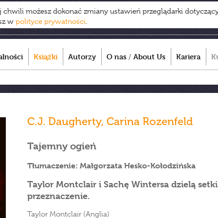
ej chwili możesz dokonać zmiany ustawień przeglądarki dotycząc
esz w
polityce prywatności
.
alności
Książki
Autorzy
O nas
/
About Us
Kariera
K
C.J. Daugherty
,
Carina Rozenfeld
Tajemny ogień
Tłumaczenie: Małgorzata Hesko-Kołodzińska
Taylor Montclair i Sachę Wintersa dzielą setk
przeznaczenie.
Taylor Montclair (Anglia)