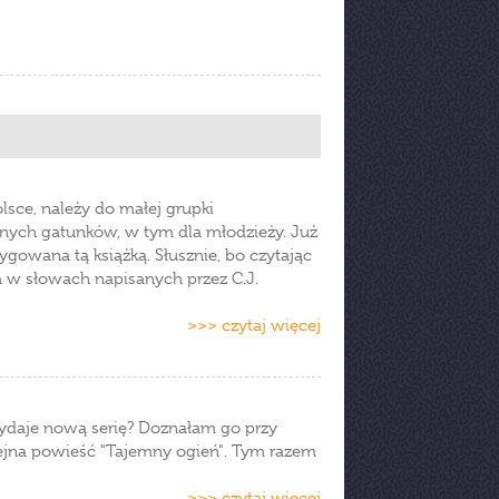
lsce, należy do małej grupki
żnych gatunków, w tym dla młodzieży. Już
gowana tą książką. Słusznie, bo czytając
na w słowach napisanych przez C.J.
>>> czytaj więcej
 wydaje nową serię? Doznałam go przy
olejna powieść "Tajemny ogień". Tym razem
>>> czytaj więcej