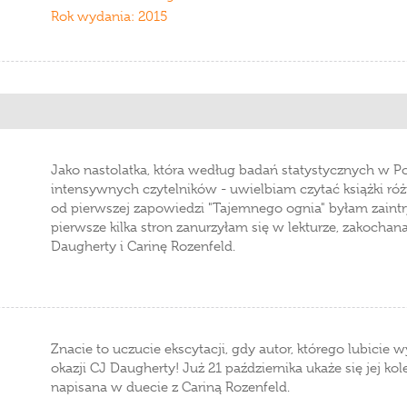
Rok wydania: 2015
Jako nastolatka, która według badań statystycznych w Po
intensywnych czytelników - uwielbiam czytać książki ró
od pierwszej zapowiedzi "Tajemnego ognia" byłam zaintry
pierwsze kilka stron zanurzyłam się w lekturze, zakocha
Daugherty i Carinę Rozenfeld.
Znacie to uczucie ekscytacji, gdy autor, którego lubicie
okazji CJ Daugherty! Już 21 października ukaże się jej k
napisana w duecie z Cariną Rozenfeld.