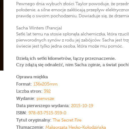
Pewnego dnia wybuch złości Taylor powoduje, że przedm
położenie, a silne emocje zakłócają przepływ elektryczn
prawdę o swoim pochodzeniu. Dowiaduje się, że drzemie
Sacha Winters (Francja)
Setki lat temu na stosie spłonęła alchemiczka, która rzuci
pierworodnych synów z rodu jej zabójców. Sacha jest tr
świecie jest tylko jedna osoba, która może mu pomóc.
Dzielą ich setki kilometrów, łączy przeznaczenie.
Czy zdążą się odnaleźć, nim Sacha zginie, a świat poch
Oprawa miękka
Format:
136x205mm
Liczba stron:
392
Wydanie:
pierwsze
Data pierwszego wydania:
2015-10-19
ISBN:
978-83-7515-359-0
Tytuł oryginalny:
The Secret Fire
Tłumaczenie:
Małgorzata Hesko-Kołodzińska