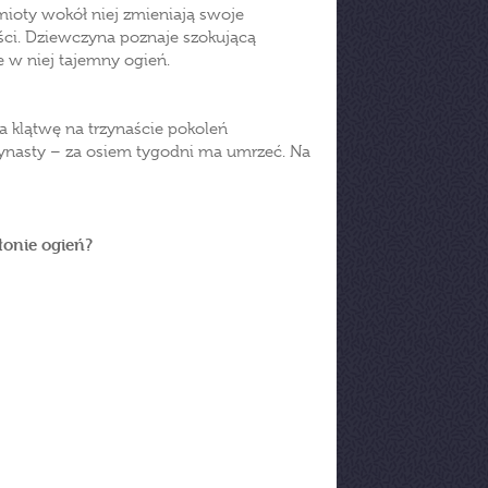
ioty wokół niej zmieniają swoje
ości. Dziewczyna poznaje szokującą
 w niej tajemny ogień.
ła klątwę na trzynaście pokoleń
zynasty – za osiem tygodni ma umrzeć. Na
łonie ogień?