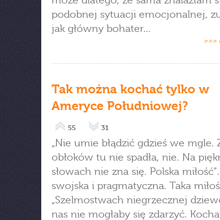
może dlatego, że sama znalazłam s
podobnej sytuacji emocjonalnej, z
jak główny bohater...
>>> 
Tak można kochać tylko w
Ameryce Południowej?
55
31
„Nie umie błądzić gdzieś we mgle. 
obłoków tu nie spadła, nie. Na pię
słowach nie zna się. Polska miłość"
swojska i pragmatyczna. Taka miłoś
„Szelmostwach niegrzecznej dziewc
nas nie mogłaby się zdarzyć. Koch