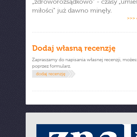
„zdroworozsądkowo" - czasy „umier
miłości" już dawno minęły.
>>> 
Dodaj własną recenzję
Zapraszamy do napisania własnej recenzji, możes
poprzez formularz.