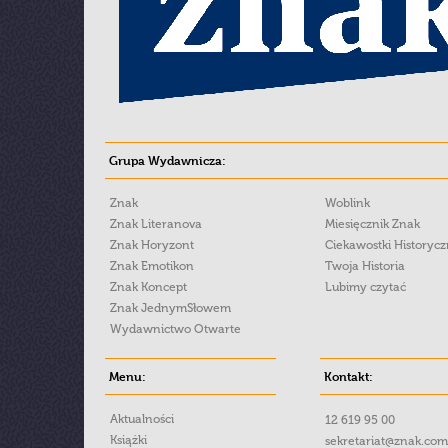
Grupa Wydawnicza:
Znak
Woblink
Znak Literanova
Miesięcznik Znak
Znak Horyzont
Ciekawostki Historyc
Znak Emotikon
Twoja Historia
Znak Koncept
Lubimy czytać
Znak JednymSłowem
Wydawnictwo Otwarte
Menu:
Kontakt:
Aktualności
12 619 95 00
Książki
sekretariat@znak.com