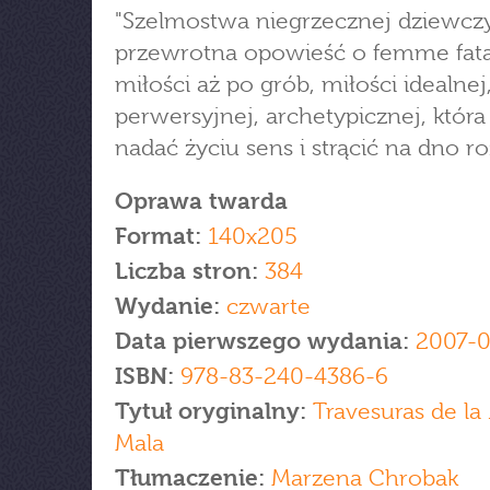
"Szelmostwa niegrzecznej dziewczy
przewrotna opowieść o femme fata
miłości aż po grób, miłości idealnej
perwersyjnej, archetypicznej, która 
nadać życiu sens i strącić na dno r
Oprawa twarda
Format:
140x205
Liczba stron:
384
Wydanie:
czwarte
Data pierwszego wydania:
2007-0
ISBN:
978-83-240-4386-6
Tytuł oryginalny:
Travesuras de la
Mala
Tłumaczenie:
Marzena Chrobak