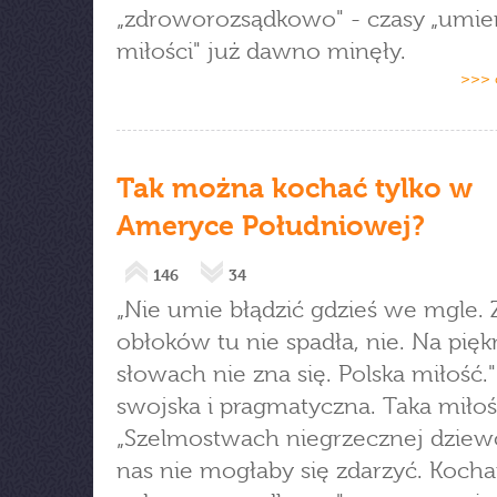
„zdroworozsądkowo" - czasy „umier
miłości" już dawno minęły.
>>> 
Tak można kochać tylko w
Ameryce Południowej?
146
34
„Nie umie błądzić gdzieś we mgle. 
obłoków tu nie spadła, nie. Na pię
słowach nie zna się. Polska miłość.
swojska i pragmatyczna. Taka miłoś
„Szelmostwach niegrzecznej dziewc
nas nie mogłaby się zdarzyć. Koch