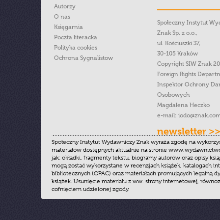
Autorzy
O nas
Społeczny Instytut W
Księgarnia
Znak Sp. z o.o.,
Poczta literacka
ul. Kościuszki 37,
Polityka cookies
30-105 Kraków
Ochrona Sygnalistow
Copyright SIW Znak 2
Foreign Rights Depart
Inspektor Ochrony Da
Osobowych
Magdalena Heczko
e-mail:
iodo@znak.com
newsletter >
Społeczny Instytut Wydawniczy Znak wyraża zgodę na wykorzy
materiałów dostępnych aktualnie na stronie www.wydawnictwoz
jak: okładki, fragmenty tekstu, biogramy autorów oraz opisy ksią
mogą zostać wykorzystane w recenzjach książek, katalogach i
bibliotecznych (OPAC) oraz materiałach promujących legalną dy
książek. Usunięcie materiału z ww. strony internetowej, równoz
cofnięciem udzielonej zgody.