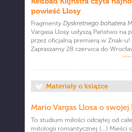
Redbad Klijnstra czyta najn
powieść Llosy
Dyskretnego bohatera
Fragmenty
M
Vargasa Llosy usłyszą Państwo na p
przez oficjalną premierą w Znak-u!
Zapraszamy 28 czerwca do Wrocła
>>> 
Materiały o książce
Mario Vargas Llosa o swojej 
To studium miłości odciętej od całe
mitologii romantycznej (…) Mieści s