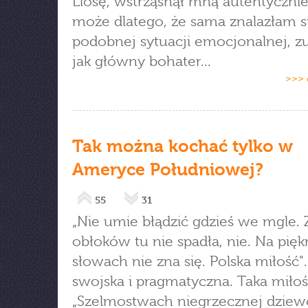
Llosę, wstrząsnął mną autentycznie
może dlatego, że sama znalazłam s
podobnej sytuacji emocjonalnej, z
jak główny bohater...
>>> 
Tak można kochać tylko w
Ameryce Południowej?
55
31
„Nie umie błądzić gdzieś we mgle. 
obłoków tu nie spadła, nie. Na pię
słowach nie zna się. Polska miłość"
swojska i pragmatyczna. Taka miłoś
„Szelmostwach niegrzecznej dziewc