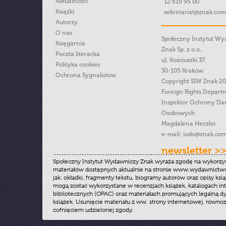
Aktualności
12 619 95 00
Książki
sekretariat@znak.com
Autorzy
O nas
Społeczny Instytut W
Księgarnia
Znak Sp. z o.o.,
Poczta literacka
ul. Kościuszki 37,
Polityka cookies
30-105 Kraków
Ochrona Sygnalistow
Copyright SIW Znak 2
Foreign Rights Depart
Inspektor Ochrony Da
Osobowych
Magdalena Heczko
e-mail:
iodo@znak.com
newsletter >
Społeczny Instytut Wydawniczy Znak wyraża zgodę na wykorzy
materiałów dostępnych aktualnie na stronie www.wydawnictwoz
jak: okładki, fragmenty tekstu, biogramy autorów oraz opisy ksią
mogą zostać wykorzystane w recenzjach książek, katalogach i
bibliotecznych (OPAC) oraz materiałach promujących legalną dy
książek. Usunięcie materiału z ww. strony internetowej, równoz
cofnięciem udzielonej zgody.