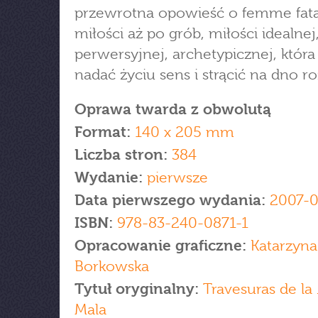
przewrotna opowieść o femme fata
miłości aż po grób, miłości idealnej
perwersyjnej, archetypicznej, która 
nadać życiu sens i strącić na dno r
Oprawa twarda z obwolutą
Format:
140 x 205 mm
Liczba stron:
384
Wydanie:
pierwsze
Data pierwszego wydania:
2007-0
ISBN:
978-83-240-0871-1
Opracowanie graficzne:
Katarzyna
Borkowska
Tytuł oryginalny:
Travesuras de la
Mala