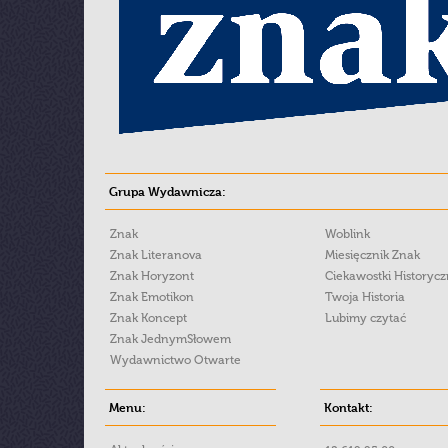
Grupa Wydawnicza:
Znak
Woblink
Znak Literanova
Miesięcznik Znak
Znak Horyzont
Ciekawostki Historyc
Znak Emotikon
Twoja Historia
Znak Koncept
Lubimy czytać
Znak JednymSłowem
Wydawnictwo Otwarte
Menu:
Kontakt: