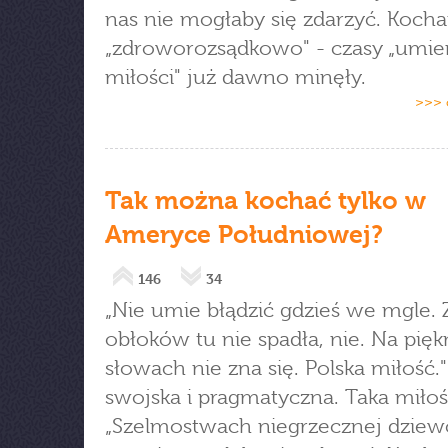
nas nie mogłaby się zdarzyć. Koch
„zdroworozsądkowo" - czasy „umier
miłości" już dawno minęły.
>>> 
Tak można kochać tylko w
Ameryce Południowej?
146
34
„Nie umie błądzić gdzieś we mgle. 
obłoków tu nie spadła, nie. Na pię
słowach nie zna się. Polska miłość.
swojska i pragmatyczna. Taka miłoś
„Szelmostwach niegrzecznej dziewc