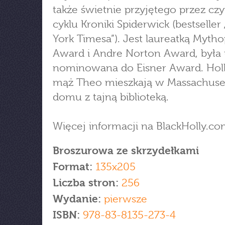
także świetnie przyjętego przez cz
cyklu Kroniki Spiderwick (bestselle
York Timesa”). Jest laureatką Myth
Award i Andre Norton Award, była 
nominowana do Eisner Award. Holly
mąż Theo mieszkają w Massachuset
domu z tajną biblioteką.
Więcej informacji na BlackHolly.c
Broszurowa ze skrzydełkami
Format:
135x205
Liczba stron:
256
Wydanie:
pierwsze
ISBN:
978-83-8135-273-4