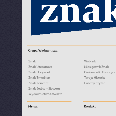
Grupa Wydawnicza:
Znak
Woblink
Znak Literanova
Miesięcznik Znak
Znak Horyzont
Ciekawostki Historyc
Znak Emotikon
Twoja Historia
Znak Koncept
Lubimy czytać
Znak JednymSłowem
Wydawnictwo Otwarte
Menu:
Kontakt: