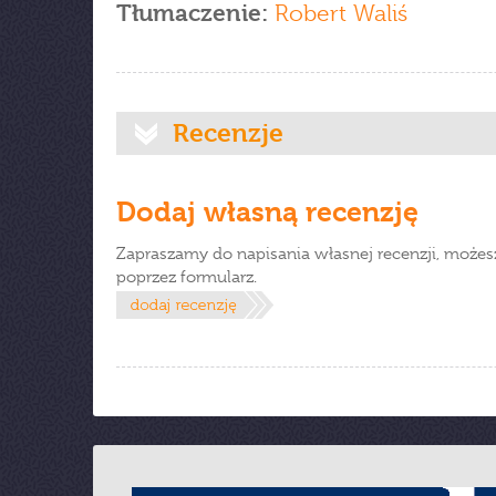
Tłumaczenie:
Robert Waliś
Recenzje
Dodaj własną recenzję
Zapraszamy do napisania własnej recenzji, możes
poprzez formularz.