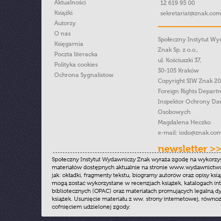
Aktualności
12 619 95 00
Książki
sekretariat@znak.com
Autorzy
O nas
Społeczny Instytut W
Księgarnia
Znak Sp. z o.o.,
Poczta literacka
ul. Kościuszki 37,
Polityka cookies
30-105 Kraków
Ochrona Sygnalistow
Copyright SIW Znak 2
Foreign Rights Depart
Inspektor Ochrony Da
Osobowych
Magdalena Heczko
e-mail:
iodo@znak.com
newsletter >
Społeczny Instytut Wydawniczy Znak wyraża zgodę na wykorzy
materiałów dostępnych aktualnie na stronie www.wydawnictwoz
jak: okładki, fragmenty tekstu, biogramy autorów oraz opisy ksią
mogą zostać wykorzystane w recenzjach książek, katalogach i
bibliotecznych (OPAC) oraz materiałach promujących legalną dy
książek. Usunięcie materiału z ww. strony internetowej, równoz
cofnięciem udzielonej zgody.