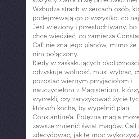
wszyscy zwrócili się przeciwko nie
Wzbudza strach w sercach osób, kt
podejrzewają go o wszystko, co na
Jest więziony i przesłuchiwany, bo
chce wiedzieć, co zamierza Consta
Call nie zna jego planów, mimo że j
nim połączony.
Kiedy w zaskakujących okoliczności
odzyskuje wolność, musi wybrać, c
pozostać wiernym przyjaciołom i
nauczycielom z Magisterium, którzy
wyrzekli, czy zaryzykować życie tyc
których kocha, by wypełnić plan
Constantine’a. Potężna magia moż
zawsze zmienić świat magów. Call
zdecydować, jak tę moc wykorzyst