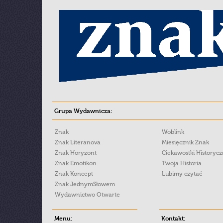
Grupa Wydawnicza:
Znak
Woblink
Znak Literanova
Miesięcznik Znak
Znak Horyzont
Ciekawostki Historyc
Znak Emotikon
Twoja Historia
Znak Koncept
Lubimy czytać
Znak JednymSłowem
Wydawnictwo Otwarte
Menu:
Kontakt: