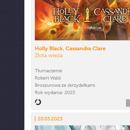
Holly Black, Cassandra Clare
Złota wieża
Tłumaczenie
Robert Waliś
Broszurowa ze skrzydełkami
Rok wydania: 2023
20.03.2023