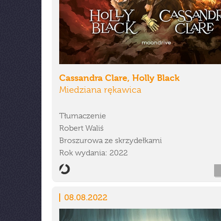
Cassandra Clare, Holly Black
Miedziana rękawica
Tłumaczenie
Robert Waliś
Broszurowa ze skrzydełkami
Rok wydania: 2022
08.08.2022