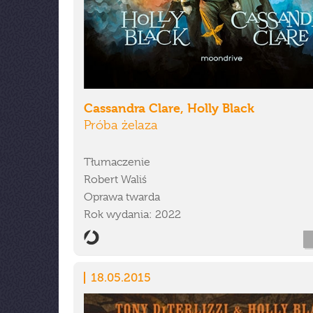
Cassandra Clare, Holly Black
Próba żelaza
Tłumaczenie
Robert Waliś
Oprawa twarda
Rok wydania: 2022
18.05.2015