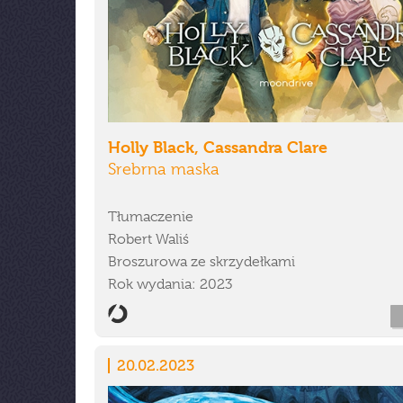
Holly Black, Cassandra Clare
Srebrna maska
Tłumaczenie
Robert Waliś
Broszurowa ze skrzydełkami
Rok wydania: 2023
20.02.2023