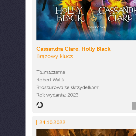
Cassandra Clare, Holly Black
Brązowy klucz
Tłumaczenie
Robert Waliś
Broszurowa ze skrzydełkami
Rok wydania: 2023
24.10.2022