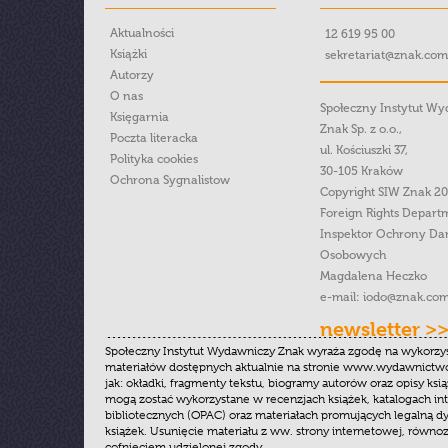
Aktualności
12 619 95 00
Książki
sekretariat@znak.com
Autorzy
O nas
Społeczny Instytut W
Księgarnia
Znak Sp. z o.o.,
Poczta literacka
ul. Kościuszki 37,
Polityka cookies
30-105 Kraków
Ochrona Sygnalistow
Copyright SIW Znak 2
Foreign Rights Depart
Inspektor Ochrony Da
Osobowych
Magdalena Heczko
e-mail:
iodo@znak.com
newsletter >
Społeczny Instytut Wydawniczy Znak wyraża zgodę na wykorzy
materiałów dostępnych aktualnie na stronie www.wydawnictwoz
jak: okładki, fragmenty tekstu, biogramy autorów oraz opisy ksią
mogą zostać wykorzystane w recenzjach książek, katalogach i
bibliotecznych (OPAC) oraz materiałach promujących legalną dy
książek. Usunięcie materiału z ww. strony internetowej, równoz
cofnięciem udzielonej zgody.