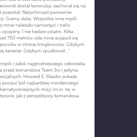
ciwnik dostał konwulsji, zachwiał się na
uż pozostał. Natychmiast ponownie
i. Gramy dalej. Wszystkie inne myśli
o mnie należało namierzyć i trafić
 ojczyzny. I nie będzie ostatni. Kilka
kieś 750 metrów ode mnie pojawił się
nia pocisku w stronę śmigłowców. Gdybym
ojej karierze. Gdybym spudłował…”
ropili i zabili najgroźniejszego człowieka
a przez komandosa Team Six i jedyna,
 specjalnych. Howard E. Wasdin pokaże
 poczuć ból najbardziej morderczego
dramatyczniejszych misji (m.in. tej w
. Opowie, jak z perspektywy komandosa