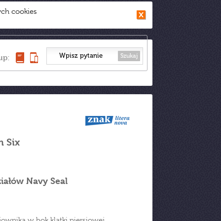
ych cookies
Szukaj
up:
 Six
ziałów Navy Seal
jownika w bok klatki piersiowej,