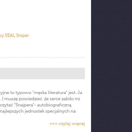
vy SEAL Sniper
jne to typowo "męska literatura" jest. Ja
 I muszę powiedzieć, że serce zabiło mi
czytać "Snajpera"- autobiograficzną
najlepszych jednostek specjalnych na
>>> czytaj więcej