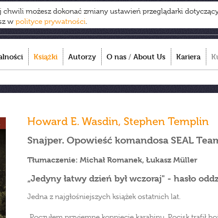
ej chwili możesz dokonać zmiany ustawień przeglądarki dotycząc
esz w
polityce prywatności
.
alności
Książki
Autorzy
O nas
/
About Us
Kariera
K
Howard E. Wasdin
,
Stephen Templin
Snajper. Opowieść komandosa SEAL Team
Tłumaczenie: Michał Romanek, Łukasz Müller
„Jedyny łatwy dzień był wczoraj" - hasło odd
Jedna z najgłośniejszych książek ostatnich lat.
„Poczułem przyjemne kopnięcie karabinu. Pocisk trafił bo