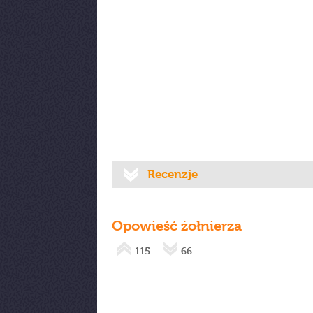
Recenzje
Opowieść żołnierza
115
66