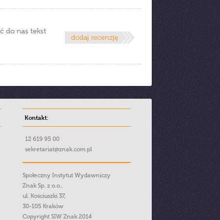
ć do nas tekst
Kontakt:
12 619 95 00
sekretariat@znak.com.pl
Społeczny Instytut Wydawniczy
Znak Sp. z o.o.,
ul. Kościuszki 37,
30-105 Kraków
Copyright SIW Znak 2014