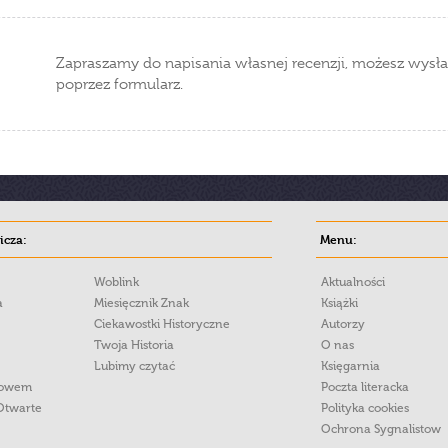
Zapraszamy do napisania własnej recenzji, możesz wysła
poprzez formularz.
cza:
Menu:
Woblink
Aktualności
a
Miesięcznik Znak
Książki
Ciekawostki Historyczne
Autorzy
Twoja Historia
O nas
Lubimy czytać
Księgarnia
łowem
Poczta literacka
Otwarte
Polityka cookies
Ochrona Sygnalistow