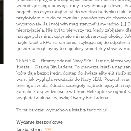
wchodząc z jego prawej strony, a wychodząc z lewej. Prze
nogach, po czym runął w tył do wnętrza budynku i tak j
przyłożyłem oko do celownika i powróciłem do obserwacj
wyparowały. Ja i mój win mag stanowiliśmy jedno. [...] D
nieprzyjaciela. Nie był to pierwszy raz, kiedy zabijałem dla
następnych minut upłynęło mi na obserwacji okolicy. Ja
nagle facet z RPG na ramieniu, szykując się do odpale
go zdmuchnął, byłby to najdalszy śmiertelny strzał w m
TEAM SIX – Elitarny oddział Navy SEAL. Ludzie, którzy wyt
świata – Osamę Bin Ladena. To pierwsza książka napisan
która daje bezpośredni dostęp do świata elity elit służb
wam, jak wygląda rekrutacja do Navy SEAL. Pozwoli wam
treningu świata. Zdradzi szczegóły najtrudniejszych i naj
Somalii, którą widzieliście w filmie Helikopter w ogniu)
wyglądał atak na kryjówkę Osamy Bin Ladena.
To najbardziej wybuchowa książka tego roku!
Wydanie kieszonkowe
Liczba stron:
424