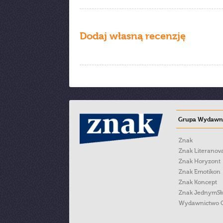
Dodaj własną recenzję
Grupa Wydawni
Znak
Znak Literanov
Znak Horyzont
Znak Emotikon
Znak Koncept
Znak JednymS
Wydawnictwo 