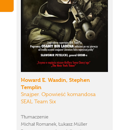
Howard E. Wasdin, Stephen
Templin
Snajper. Opowieść komandosa
SEAL Team Six
Tłumaczenie
Michał Romanek, Łukasz Müller