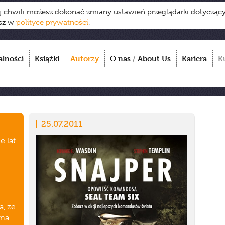
ej chwili możesz dokonać zmiany ustawień przeglądarki dotycząc
esz w
polityce prywatności
.
alności
Książki
Autorzy
O nas
/
About Us
Kariera
K
25.07.2011
e lat
a, że
 na