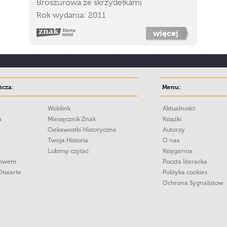
Broszurowa ze skrzydełkami
Rok wydania: 2011
więcej
cza:
Menu:
Woblink
Aktualności
a
Miesięcznik Znak
Książki
Ciekawostki Historyczne
Autorzy
Twoja Historia
O nas
Lubimy czytać
Księgarnia
łowem
Poczta literacka
Otwarte
Polityka cookies
Ochrona Sygnalistow