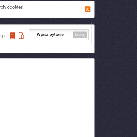
ych cookies
Szukaj
up: