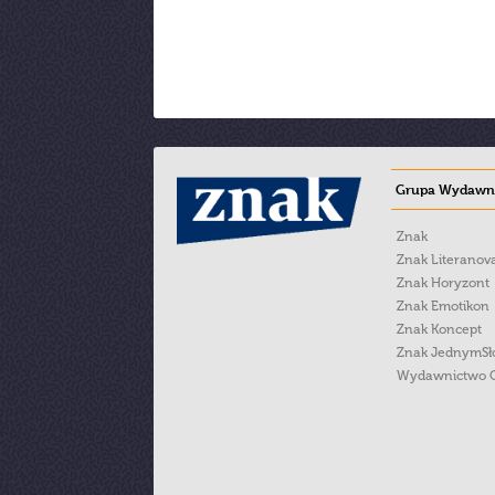
Grupa Wydawni
Znak
Znak Literanov
Znak Horyzont
Znak Emotikon
Znak Koncept
Znak JednymS
Wydawnictwo 