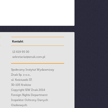
Kontakt:
12 619 95 00
sekretariat@znak.com.pl
Społeczny Instytut Wydawniczy
Znak Sp. z o.o.,
ul. Kościuszki 37,
30-105 Kraków
Copyright SIW Znak 2014
Foreign Rights Department
Inspektor Ochrony Danych
Osobowych