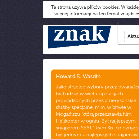
Ta strona używa plików cookies. W każd
- więcej informacji na ten temat znajdzi
Aktu
Howard E. Wasdin
Jako strzelec wybory przez dwanaści
brał udział w wielu operacjach
prowadzonych przez amerykańskie
służby specjalne, m.in. w bitwie w
Mogadiszu, którą przedstawia film
Helikopter w ogniu. Był najlepszym
snajperem SEAL Team Six, co oznacz
był jednym z najlepszych snajperów