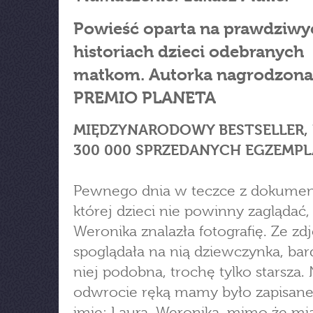
Powieść oparta na prawdziwy
historiach dzieci odebranych
matkom. Autorka nagrodzona
PREMIO PLANETA
MIĘDZYNARODOWY BESTSELLER,
300 000 SPRZEDANYCH EGZEMPL
Pewnego dnia w teczce z dokumen
której dzieci nie powinny zaglądać,
Weronika znalazła fotografię. Ze zdj
spoglądała na nią dziewczynka, ba
niej podobna, trochę tylko starsza.
odwrocie ręką mamy było zapisane
imię: Laura. Weronika, mimo że mi