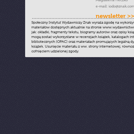
Magdalena Heczko
e-mail:
iodo@znak.com
newsletter >
Społeczny Instytut Wydawniczy Znak wyraża zgodę na wykorzy
materiałów dostępnych aktualnie na stronie www.wydawnictwoz
jak: okładki, fragmenty tekstu, biogramy autorów oraz opisy ksią
mogą zostać wykorzystane w recenzjach książek, katalogach i
bibliotecznych (OPAC) oraz materiałach promujących legalną dy
książek. Usunięcie materiału z ww. strony internetowej, równoz
cofnięciem udzielonej zgody.