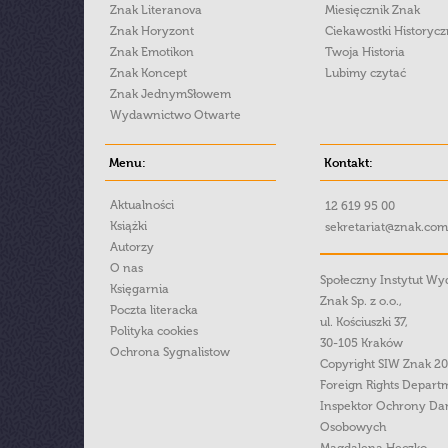
Znak Literanova
Miesięcznik Znak
Znak Horyzont
Ciekawostki Historyc
Znak Emotikon
Twoja Historia
Znak Koncept
Lubimy czytać
Znak JednymSłowem
Wydawnictwo Otwarte
Menu:
Kontakt:
Aktualności
12 619 95 00
Książki
sekretariat@znak.com
Autorzy
O nas
Społeczny Instytut W
Księgarnia
Znak Sp. z o.o.,
Poczta literacka
ul. Kościuszki 37,
Polityka cookies
30-105 Kraków
Ochrona Sygnalistow
Copyright SIW Znak 2
Foreign Rights Depart
Inspektor Ochrony Da
Osobowych