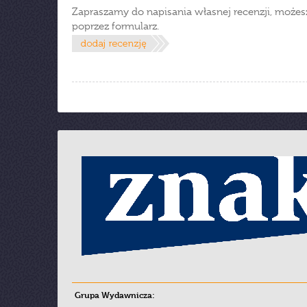
Zapraszamy do napisania własnej recenzji, możes
poprzez formularz.
Grupa Wydawnicza: