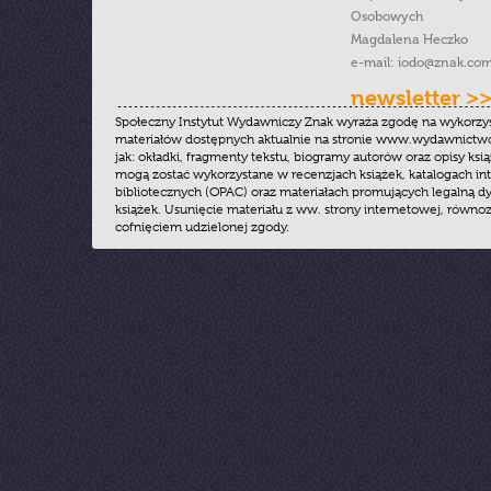
Osobowych
Magdalena Heczko
e-mail:
iodo@znak.com
newsletter >
Społeczny Instytut Wydawniczy Znak wyraża zgodę na wykorzy
materiałów dostępnych aktualnie na stronie www.wydawnictwoz
jak: okładki, fragmenty tekstu, biogramy autorów oraz opisy ksią
mogą zostać wykorzystane w recenzjach książek, katalogach i
bibliotecznych (OPAC) oraz materiałach promujących legalną dy
książek. Usunięcie materiału z ww. strony internetowej, równoz
cofnięciem udzielonej zgody.