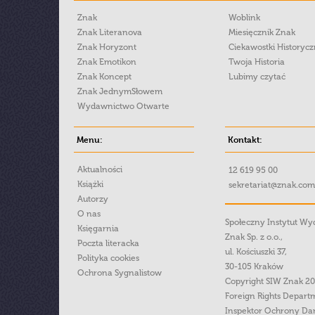
Znak
Woblink
Znak Literanova
Miesięcznik Znak
Znak Horyzont
Ciekawostki Historyc
Znak Emotikon
Twoja Historia
Znak Koncept
Lubimy czytać
Znak JednymSłowem
Wydawnictwo Otwarte
Menu:
Kontakt:
Aktualności
12 619 95 00
Książki
sekretariat@znak.com
Autorzy
O nas
Społeczny Instytut W
Księgarnia
Znak Sp. z o.o.,
Poczta literacka
ul. Kościuszki 37,
Polityka cookies
30-105 Kraków
Ochrona Sygnalistow
Copyright SIW Znak 2
Foreign Rights Depart
Inspektor Ochrony Da