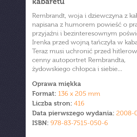
kabaretu
Rembrandt, woja i dziewczyna z ka
napisana z humorem powieść o pr
przyjaźni i bezinteresownym poświ
Irenka przed wojną tańczyła w kaba
Teraz musi uchronić przed hitlero
cenny autoportret Rembrandta,
żydowskiego chłopca i siebie...
Oprawa miękka
Format:
136 x 205 mm
Liczba stron:
416
Data pierwszego wydania:
2008-
ISBN:
978-83-7515-050-6