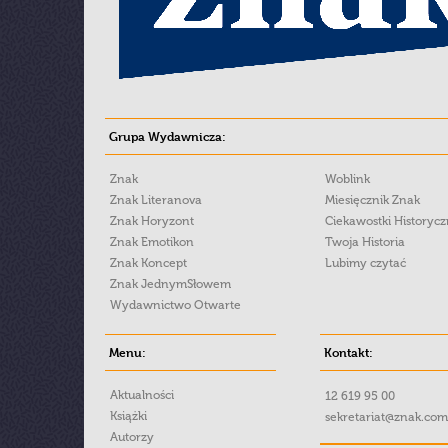
Grupa Wydawnicza:
Znak
Woblink
Znak Literanova
Miesięcznik Znak
Znak Horyzont
Ciekawostki Historyc
Znak Emotikon
Twoja Historia
Znak Koncept
Lubimy czytać
Znak JednymSłowem
Wydawnictwo Otwarte
Menu:
Kontakt:
Aktualności
12 619 95 00
Książki
sekretariat@znak.com
Autorzy