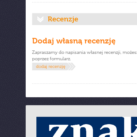
Recenzje
Dodaj własną recenzję
Zapraszamy do napisania własnej recenzji, możes
poprzez formularz.