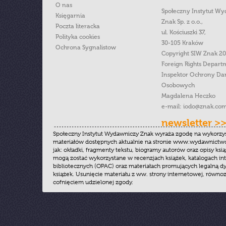
O nas
Społeczny Instytut W
Księgarnia
Znak Sp. z o.o.,
Poczta literacka
ul. Kościuszki 37,
Polityka cookies
30-105 Kraków
Ochrona Sygnalistow
Copyright SIW Znak 2
Foreign Rights Depart
Inspektor Ochrony Da
Osobowych
Magdalena Heczko
e-mail:
iodo@znak.com
newsletter >
Społeczny Instytut Wydawniczy Znak wyraża zgodę na wykorzy
materiałów dostępnych aktualnie na stronie www.wydawnictwoz
jak: okładki, fragmenty tekstu, biogramy autorów oraz opisy ksią
mogą zostać wykorzystane w recenzjach książek, katalogach i
bibliotecznych (OPAC) oraz materiałach promujących legalną dy
książek. Usunięcie materiału z ww. strony internetowej, równoz
cofnięciem udzielonej zgody.