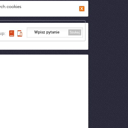
ych cookies
Szukaj
up: