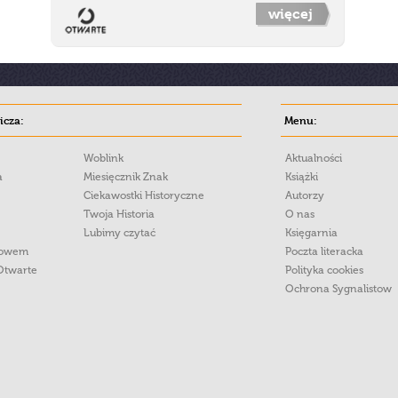
więcej
cza:
Menu:
Woblink
Aktualności
a
Miesięcznik Znak
Książki
Ciekawostki Historyczne
Autorzy
Twoja Historia
O nas
Lubimy czytać
Księgarnia
łowem
Poczta literacka
Otwarte
Polityka cookies
Ochrona Sygnalistow