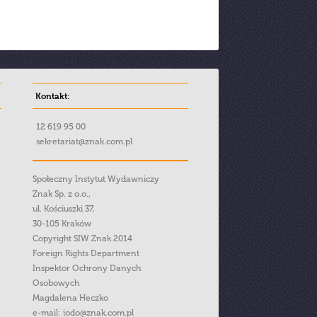
Kontakt:
12 619 95 00
sekretariat@znak.com.pl
Społeczny Instytut Wydawniczy
Znak Sp. z o.o.,
ul. Kościuszki 37,
30-105 Kraków
Copyright SIW Znak 2014
Foreign Rights Department
Inspektor Ochrony Danych
Osobowych
Magdalena Heczko
e-mail:
iodo@znak.com.pl