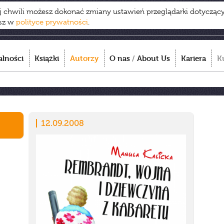
ej chwili możesz dokonać zmiany ustawień przeglądarki dotycząc
esz w
polityce prywatności
.
alności
Książki
Autorzy
O nas
/
About Us
Kariera
K
12.09.2008