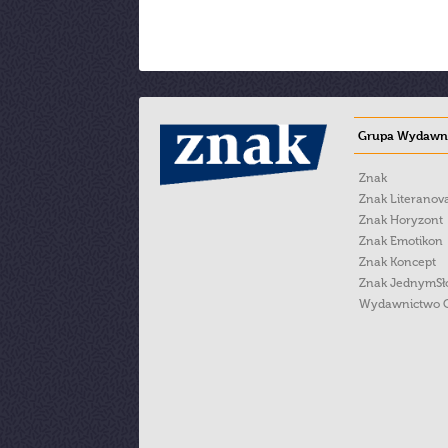
Grupa Wydawni
Znak
Znak Literanov
Znak Horyzont
Znak Emotikon
Znak Koncept
Znak JednymS
Wydawnictwo 