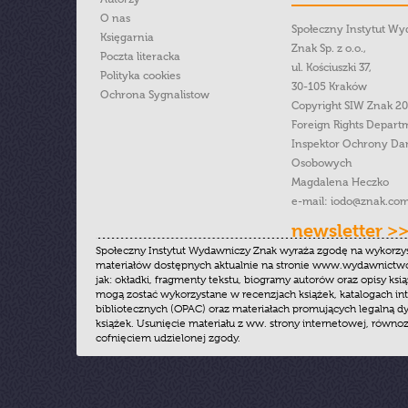
O nas
Społeczny Instytut W
Księgarnia
Znak Sp. z o.o.,
Poczta literacka
ul. Kościuszki 37,
Polityka cookies
30-105 Kraków
Ochrona Sygnalistow
Copyright SIW Znak 2
Foreign Rights Depart
Inspektor Ochrony Da
Osobowych
Magdalena Heczko
e-mail:
iodo@znak.com
newsletter >
Społeczny Instytut Wydawniczy Znak wyraża zgodę na wykorzy
materiałów dostępnych aktualnie na stronie www.wydawnictwoz
jak: okładki, fragmenty tekstu, biogramy autorów oraz opisy ksią
mogą zostać wykorzystane w recenzjach książek, katalogach i
bibliotecznych (OPAC) oraz materiałach promujących legalną dy
książek. Usunięcie materiału z ww. strony internetowej, równoz
cofnięciem udzielonej zgody.