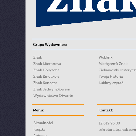
Grupa Wydawnicza:
Znak
Woblink
Znak Literanova
Miesięcznik Znak
Znak Horyzont
Ciekawostki Historyc
Znak Emotikon
Twoja Historia
Znak Koncept
Lubimy czytać
Znak JednymSłowem
Wydawnictwo Otwarte
Menu:
Kontakt:
Aktualności
12 619 95 00
Książki
sekretariat@znak.com
Autorzy