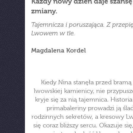
Każdy nowy dzień daje szansę
zmiany.
Tajemnicza i poruszająca. Z przep
Lwowem w tle.
Magdalena Kordel
Kiedy Nina stanęła przed bramą 
lwowskiej kamienicy, nie przypuszc
kryje się za nią tajemnica. Histori
primabaleriny prowadzi ją śl
rodzinnych sekretów, a kresowy L
się coraz bliższy sercu. Okazuje się