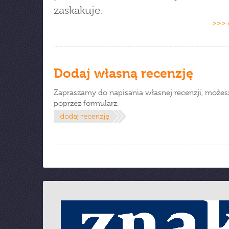
zaskakuje.
>>> 
Dodaj własną recenzję
Zapraszamy do napisania własnej recenzji, możes
poprzez formularz.