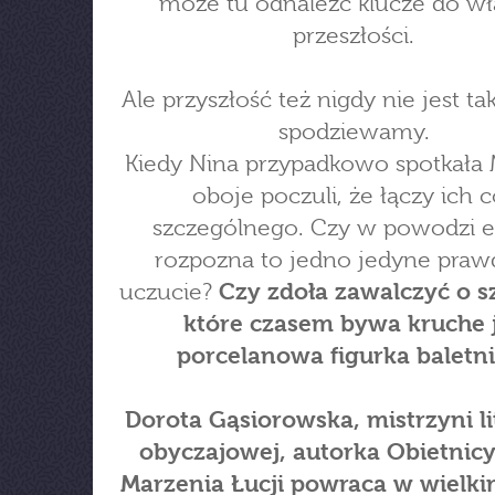
może tu odnaleźć klucze do wł
przeszłości.
Ale przyszłość też nigdy nie jest tak
spodziewamy.
Kiedy Nina przypadkowo spotkała M
oboje poczuli, że łączy ich c
szczególnego. Czy w powodzi 
rozpozna to jedno jedyne praw
uczucie?
Czy zdoła zawalczyć o s
które czasem bywa kruche 
porcelanowa figurka baletn
Dorota Gąsiorowska, mistrzyni li
obyczajowej, autorka Obietnicy 
Marzenia Łucji powraca w wielkim