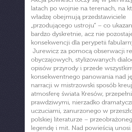
latach po wojnie na terenach, na k
władzę obejmują przedstawiciele
„przodującego ustroju” – co ukazan
bardzo dyskretnie, acz nie pozostaj
konsekwencji dla perypetii fabularn
Jurewicz za pomocą obserwacji re
obyczajowych, stylizowanych dial
opisów przyrody i przede wszystki
konsekwentnego panowania nad j
narracji w mistrzowski sposób kreu
atmosferę świata Kresów, przepeł
prawdziwymi, nierzadko dramatyc
uczuciami, zanurzonego w przeszło
polskiej literaturze – przeobrażone
legendę i mit. Nad powieścią unosi