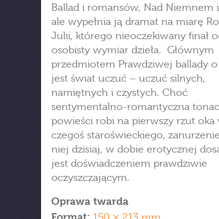
Ballad i romansów, Nad Niemnem i
ale wypełnia ją dramat na miarę R
Julii, którego nieoczekiwany finał o
osobisty wymiar dzieła. Głównym
przedmiotem Prawdziwej ballady o 
jest świat uczuć – uczuć silnych,
namiętnych i czystych. Choć
sentymentalno-romantyczna tonac
powieści robi na pierwszy rzut oka
czegoś staroświeckiego, zanurzenie
niej dzisiaj, w dobie erotycznej do
jest doświadczeniem prawdziwie
oczyszczającym.
Oprawa twarda
Format:
150 × 213 mm