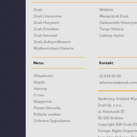
Znak
Woblink
Znak Literanova
Miesięcznik Znak
Znak Horyzont
Ciekawostki Historyc
Znak Emotikon
Twoja Historia
Znak Koncept
Lubimy czytać
Znak JednymSłowem
Wydawnictwo Otwarte
Menu:
Kontakt:
Aktualności
12 619 95 00
Książki
sekretariat@znak.com
Autorzy
O nas
Społeczny Instytut W
Księgarnia
Znak Sp. z o.o.,
Poczta literacka
ul. Kościuszki 37,
Polityka cookies
30-105 Kraków
Ochrona Sygnalistow
Copyright SIW Znak 2
Foreign Rights Depart