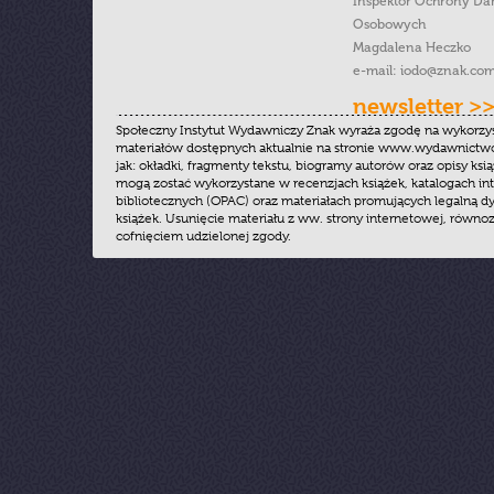
Inspektor Ochrony Da
Osobowych
Magdalena Heczko
e-mail:
iodo@znak.com
newsletter >
Społeczny Instytut Wydawniczy Znak wyraża zgodę na wykorzy
materiałów dostępnych aktualnie na stronie www.wydawnictwoz
jak: okładki, fragmenty tekstu, biogramy autorów oraz opisy ksią
mogą zostać wykorzystane w recenzjach książek, katalogach i
bibliotecznych (OPAC) oraz materiałach promujących legalną dy
książek. Usunięcie materiału z ww. strony internetowej, równoz
cofnięciem udzielonej zgody.