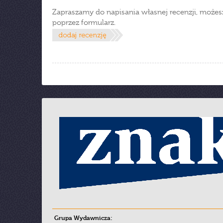
Zapraszamy do napisania własnej recenzji, możes
poprzez formularz.
Grupa Wydawnicza: