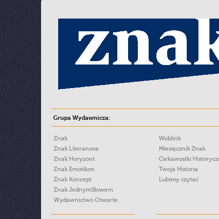
Grupa Wydawnicza:
Znak
Woblink
Znak Literanova
Miesięcznik Znak
Znak Horyzont
Ciekawostki Historyc
Znak Emotikon
Twoja Historia
Znak Koncept
Lubimy czytać
Znak JednymSłowem
Wydawnictwo Otwarte