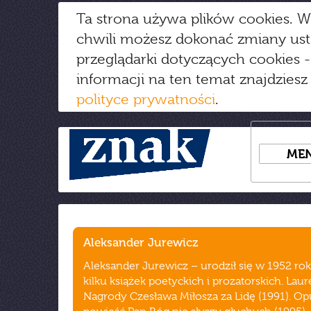
Ta strona używa plików cookies. W
chwili możesz dokonać zmiany us
przeglądarki dotyczących cookies
-
informacji na ten temat znajdziesz
polityce prywatności
.
ME
Aleksander Jurewicz
Aleksander Jurewicz – urodził się w 1952 rok
kilku książek poetyckich i prozatorskich. Laur
Nagrody Czesława Miłosza za Lidę (1991). Op