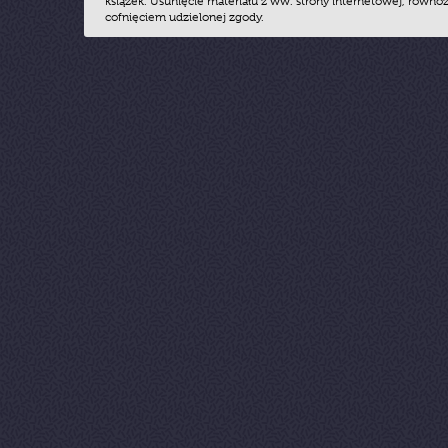
książek. Usunięcie materiału z ww. strony internetowej, równoz
cofnięciem udzielonej zgody.