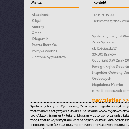
Menu:
Kontakt:
Aktualności
12 619 95 00
Książki
sekretariat@znak.com
Autorzy
O nas
Społeczny Instytut W
Księgarnia
Znak Sp. z o.o.,
Poczta literacka
ul. Kościuszki 37,
Polityka cookies
30-105 Kraków
Ochrona Sygnalistow
Copyright SIW Znak 2
Foreign Rights Depart
Inspektor Ochrony Da
Osobowych
Magdalena Heczko
e-mail:
iodo@znak.com
newsletter >
Społeczny Instytut Wydawniczy Znak wyraża zgodę na wykorzy
materiałów dostępnych aktualnie na stronie www.wydawnictwoz
jak: okładki, fragmenty tekstu, biogramy autorów oraz opisy ksią
mogą zostać wykorzystane w recenzjach książek, katalogach i
bibliotecznych (OPAC) oraz materiałach promujących legalną dy