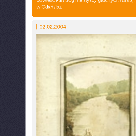
powieść Pan Bóg nie słyszy głuchych (1995).
w Gdańsku.
02.02.2004