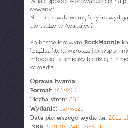
W jaki sposób wprowadzili cła na p
dywany?
Na co prawdziwi mężczyźni wydaj
pieniądze w Acapulco?
Po bestsellerowym
RockMannie
ko
książka, która wzrusza jak wspomni
młodości, a śmieszy bardziej niż ni
komedia.
Oprawa twarda
Format:
165x215
Liczba stron:
208
Wydanie:
pierwsze
Data pierwszego wydania:
2011-1
ISBN:
978-83-240-1855-0