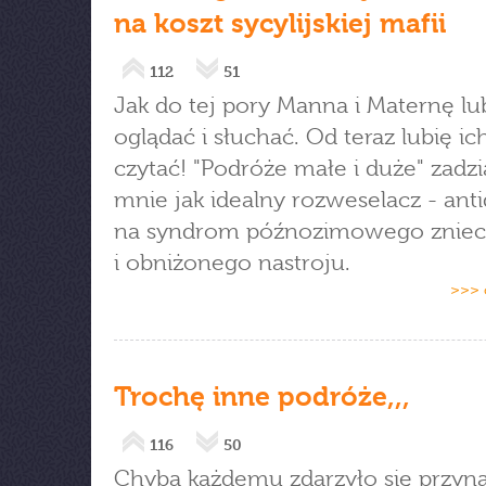
na koszt sycylijskiej mafii
112
51
Jak do tej pory Manna i Maternę lu
oglądać i słuchać. Od teraz lubię ic
czytać! "Podróże małe i duże" zadzi
mnie jak idealny rozweselacz - an
na syndrom późnozimowego zniec
i obniżonego nastroju.
>>> 
Trochę inne podróże,,,
116
50
Chyba każdemu zdarzyło się przyn