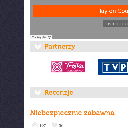
Partnerzy
Recenzje
Niebezpiecznie zabawna
107
56