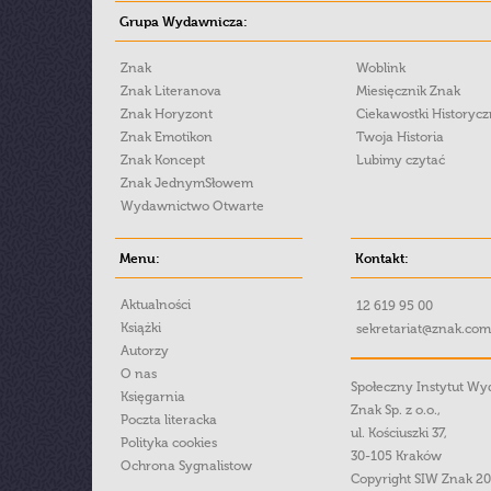
Grupa Wydawnicza:
Znak
Woblink
Znak Literanova
Miesięcznik Znak
Znak Horyzont
Ciekawostki Historyc
Znak Emotikon
Twoja Historia
Znak Koncept
Lubimy czytać
Znak JednymSłowem
Wydawnictwo Otwarte
Menu:
Kontakt:
Aktualności
12 619 95 00
Książki
sekretariat@znak.com
Autorzy
O nas
Społeczny Instytut W
Księgarnia
Znak Sp. z o.o.,
Poczta literacka
ul. Kościuszki 37,
Polityka cookies
30-105 Kraków
Ochrona Sygnalistow
Copyright SIW Znak 2