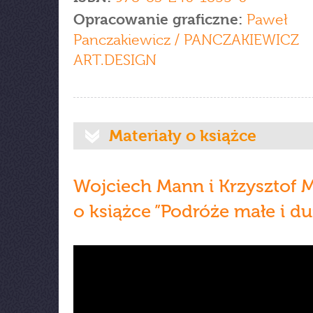
Opracowanie graficzne:
Paweł
Panczakiewicz / PANCZAKIEWICZ
ART.DESIGN
Materiały o książce
Wojciech Mann i Krzysztof 
o książce ”Podróże małe i duż