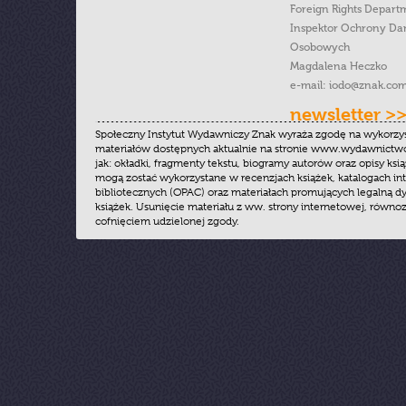
Foreign Rights Depart
Inspektor Ochrony Da
Osobowych
Magdalena Heczko
e-mail:
iodo@znak.com
newsletter >
Społeczny Instytut Wydawniczy Znak wyraża zgodę na wykorzy
materiałów dostępnych aktualnie na stronie www.wydawnictwoz
jak: okładki, fragmenty tekstu, biogramy autorów oraz opisy ksią
mogą zostać wykorzystane w recenzjach książek, katalogach i
bibliotecznych (OPAC) oraz materiałach promujących legalną dy
książek. Usunięcie materiału z ww. strony internetowej, równoz
cofnięciem udzielonej zgody.