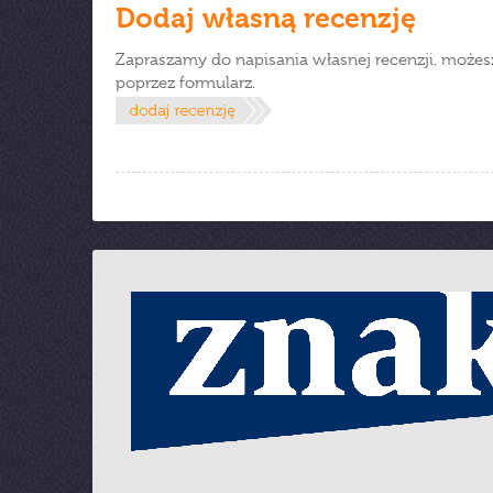
Dodaj własną recenzję
Zapraszamy do napisania własnej recenzji, możes
poprzez formularz.