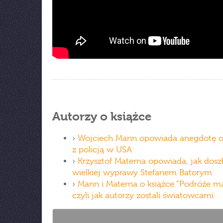
Autorzy o książce
›
Wojciech Mann opowiada anegdotę o
z policją w USA
›
Krzysztof Materna opowiada, jak dosz
wielkiej wyprawy Stefanem Batorym
›
Mann i Materna o książce ”Podróże mał
czyli jak autorzy zostali światowcami