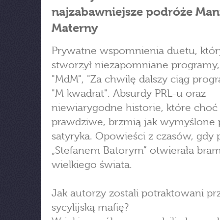
najzabawniejsze podróże Man
Materny
Prywatne wspomnienia duetu, któr
stworzył niezapomniane programy,
"MdM", "Za chwilę dalszy ciąg progr
"M kwadrat". Absurdy PRL-u oraz
niewiarygodne historie, które choć
prawdziwe, brzmią jak wymyślone 
satyryka. Opowieści z czasów, gdy
„Stefanem Batorym” otwierała bra
wielkiego świata.
Jak autorzy zostali potraktowani pr
sycylijską mafię?