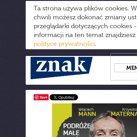
Ta strona używa plików cookies. W
chwili możesz dokonać zmiany us
przeglądarki dotyczących cookies
-
informacji na ten temat znajdziesz
polityce prywatności
.
ME
Save