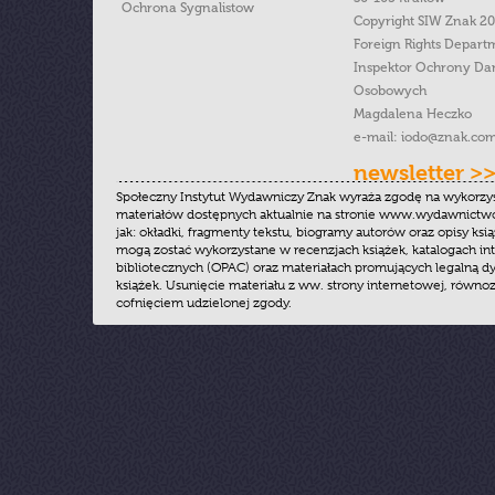
Ochrona Sygnalistow
Copyright SIW Znak 2
Foreign Rights Depart
Inspektor Ochrony Da
Osobowych
Magdalena Heczko
e-mail:
iodo@znak.com
newsletter >
Społeczny Instytut Wydawniczy Znak wyraża zgodę na wykorzy
materiałów dostępnych aktualnie na stronie www.wydawnictwoz
jak: okładki, fragmenty tekstu, biogramy autorów oraz opisy ksią
mogą zostać wykorzystane w recenzjach książek, katalogach i
bibliotecznych (OPAC) oraz materiałach promujących legalną dy
książek. Usunięcie materiału z ww. strony internetowej, równoz
cofnięciem udzielonej zgody.