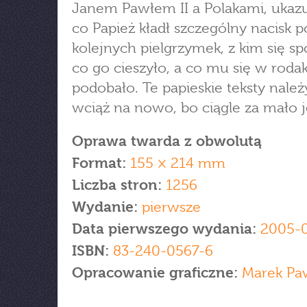
Janem Pawłem II a Polakami, ukazu
co Papież kładł szczególny nacisk 
kolejnych pielgrzymek, z kim się sp
co go cieszyło, a co mu się w roda
podobało. Te papieskie teksty należ
wciąż na nowo, bo ciągle za mało 
Oprawa twarda z obwolutą
Format:
155 × 214 mm
Liczba stron:
1256
Wydanie:
pierwsze
Data pierwszego wydania:
2005-
ISBN:
83-240-0567-6
Opracowanie graficzne:
Marek Pa