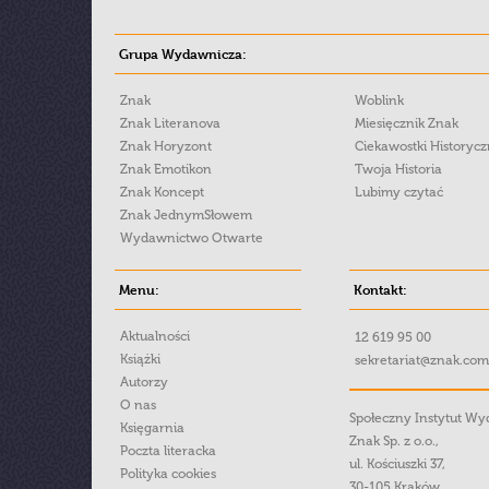
Grupa Wydawnicza:
Znak
Woblink
Znak Literanova
Miesięcznik Znak
Znak Horyzont
Ciekawostki Historyc
Znak Emotikon
Twoja Historia
Znak Koncept
Lubimy czytać
Znak JednymSłowem
Wydawnictwo Otwarte
Menu:
Kontakt:
Aktualności
12 619 95 00
Książki
sekretariat@znak.com
Autorzy
O nas
Społeczny Instytut W
Księgarnia
Znak Sp. z o.o.,
Poczta literacka
ul. Kościuszki 37,
Polityka cookies
30-105 Kraków