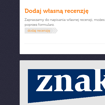
Dodaj własną recenzję
Zapraszamy do napisania własnej recenzji, możes
poprzez formularz.