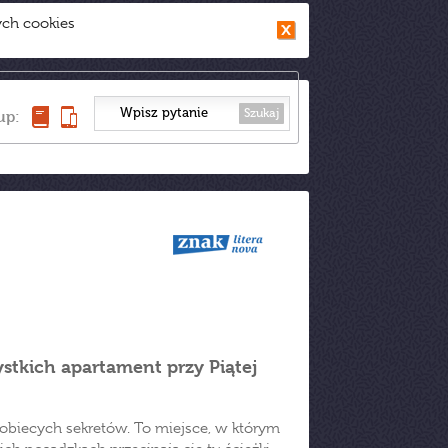
ych cookies
Szukaj
up:
ystkich apartament przy Piątej
kobiecych sekretów. To miejsce, w którym