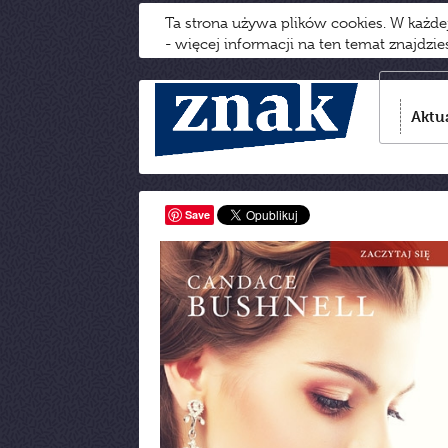
Ta strona używa plików cookies. W każd
- więcej informacji na ten temat znajdzi
Aktu
Save