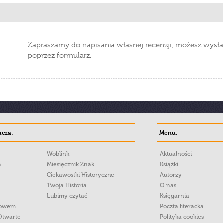
Zapraszamy do napisania własnej recenzji, możesz wysła
poprzez formularz.
cza:
Menu:
Woblink
Aktualności
a
Miesięcznik Znak
Książki
Ciekawostki Historyczne
Autorzy
Twoja Historia
O nas
Lubimy czytać
Księgarnia
łowem
Poczta literacka
Otwarte
Polityka cookies