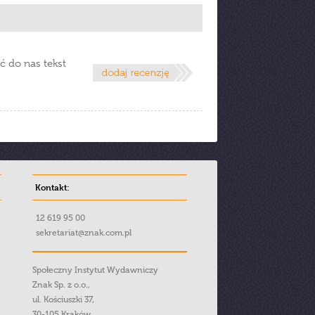
ć do nas tekst
Kontakt:
12 619 95 00
sekretariat@znak.com.pl
Społeczny Instytut Wydawniczy
Znak Sp. z o.o.,
ul. Kościuszki 37,
30-105 Kraków