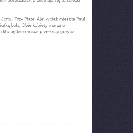
ich posadzkach przecinają się tu ścieżki
orku. Przy Piątej Alei wciąż mieszka Paul
iutką Lolą. Obie kobiety marzą o
 kto będzie musiał przełknąć gorycz