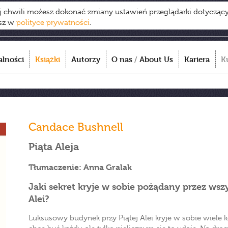
ej chwili możesz dokonać zmiany ustawień przeglądarki dotycząc
esz w
polityce prywatności
.
alności
Książki
Autorzy
O nas
/
About Us
Kariera
K
Candace Bushnell
Piąta Aleja
Tłumaczenie: Anna Gralak
Jaki sekret kryje w sobie pożądany przez wsz
Alei?
Luksusowy budynek przy Piątej Alei kryje w sobie wiele 