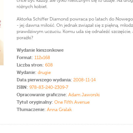
chce być każdy, ale tylko nielicznym się to udaje. Na drog
różnych kobiet.
Aktorka Schiffer Diamond powraca po latach do Nowego J
- jej dawna miłość. On jednak związał się z piękną, młodz
prawdziwym uczuciu. Komu uda się odnaleźć szczęście, a
porażki?
Wydanie kieszonkowe
Format:
112x168
Liczba stron:
608
Wydanie:
drugie
Data pierwszego wydania:
2008-11-14
ISBN:
978-83-240-2309-7
Opracowanie graficzne:
Adam Jaworski
Tytuł oryginalny:
One Fifth Avenue
Tłumaczenie:
Anna Gralak