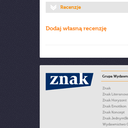
Recenzje
Dodaj własną recenzję
Grupa Wydawni
Znak
Znak Literanov
Znak Horyzont
Znak Emotikon
Znak Koncept
Znak JednymS
Wydawnictwo 