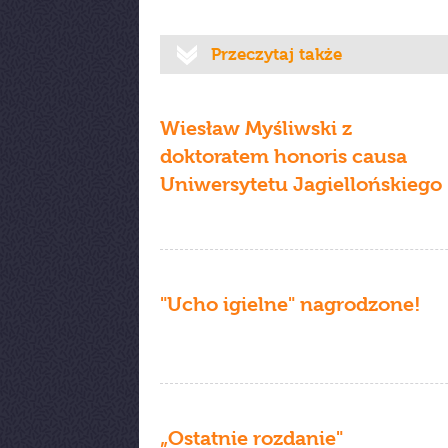
Przeczytaj także
Wiesław Myśliwski z
doktoratem honoris causa
Uniwersytetu Jagiellońskiego
"Ucho igielne" nagrodzone!
„Ostatnie rozdanie"