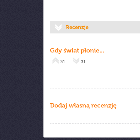
Recenzje
Gdy świat płonie...
31
31
Dodaj własną recenzję