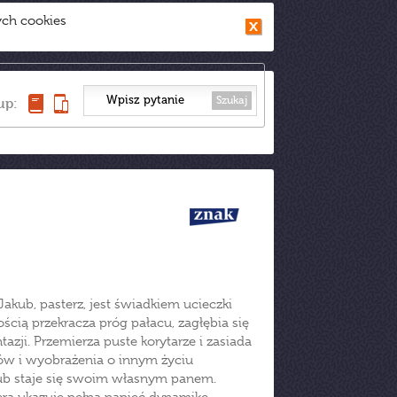
ych cookies
Szukaj
up:
Jakub, pasterz, jest świadkiem ucieczki
ią przekracza próg pałacu, zagłębia się
tazji. Przemierza puste korytarze i zasiada
dków i wyobrażenia o innym życiu
kub staje się swoim własnym panem.