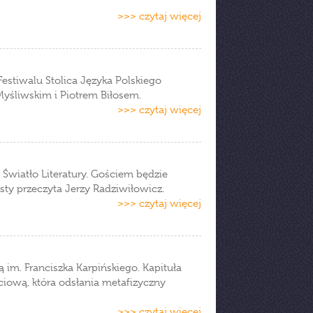
>>> czytaj więcej
Festiwalu Stolica Języka Polskiego
yśliwskim i Piotrem Biłosem.
>>> czytaj więcej
 Światło Literatury. Gościem będzie
sty przeczyta Jerzy Radziwiłowicz.
>>> czytaj więcej
im. Franciszka Karpińskiego. Kapituła
iową, która odsłania metafizyczny
>>> czytaj więcej