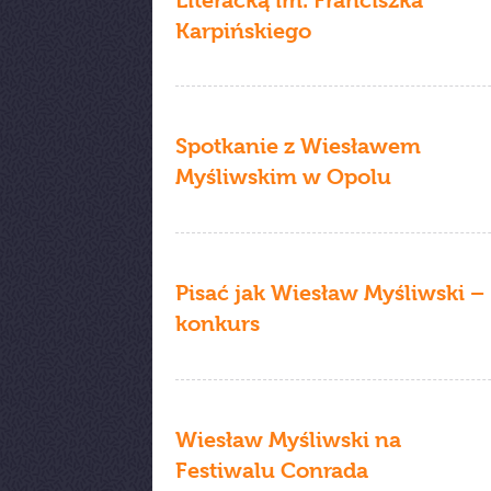
Literacką im. Franciszka
Karpińskiego
Spotkanie z Wiesławem
Myśliwskim w Opolu
Pisać jak Wiesław Myśliwski –
konkurs
Wiesław Myśliwski na
Festiwalu Conrada