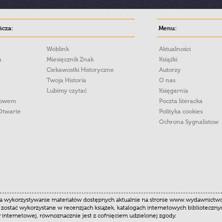
cza:
Menu:
Woblink
Aktualności
a
Miesięcznik Znak
Książki
Ciekawostki Historyczne
Autorzy
Twoja Historia
O nas
Lubimy czytać
Księgarnia
łowem
Poczta literacka
Otwarte
Polityka cookies
Ochrona Sygnalistow
 wykorzystywanie materiałów dostępnych aktualnie na stronie www.wydawnictwoznak
 zostać wykorzystane w recenzjach książek, katalogach internetowych biblioteczn
y internetowej, równoznacznie jest z cofnięciem udzielonej zgody.