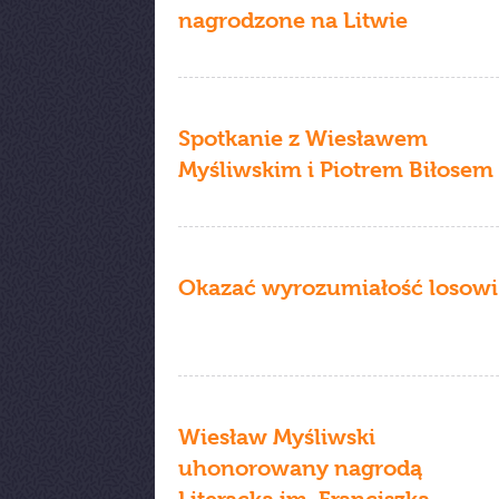
nagrodzone na Litwie
Spotkanie z Wiesławem
Myśliwskim i Piotrem Biłosem
Okazać wyrozumiałość losowi
Wiesław Myśliwski
uhonorowany nagrodą