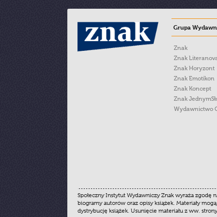
Grupa Wydawni
Znak
Znak Literanov
Znak Horyzont
Znak Emotikon
Znak Koncept
Znak JednymS
Wydawnictwo 
Społeczny Instytut Wydawniczy Znak wyraża zgodę na
biogramy autorów oraz opisy książek. Materiały mogą
dystrybucję książek. Usunięcie materiału z ww. stron