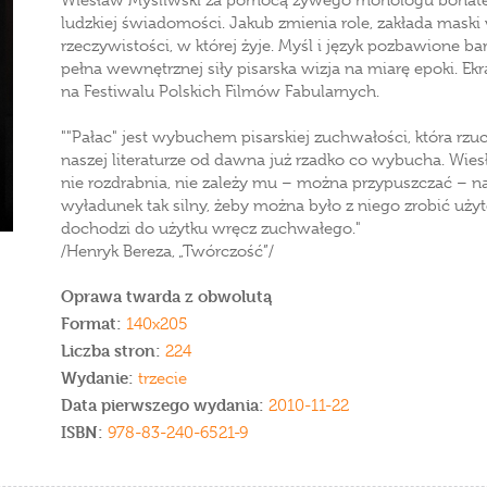
Wiesław Myśliwski za pomocą żywego monologu bohater
ludzkiej świadomości. Jakub zmienia role, zakłada maski
rzeczywistości, w której żyje. Myśl i język pozbawione ba
pełna wewnętrznej siły pisarska wizja na miarę epoki. Ek
na Festiwalu Polskich Filmów Fabularnych.
""Pałac" jest wybuchem pisarskiej zuchwałości, która rz
naszej literaturze od dawna już rzadko co wybucha. Wiesł
nie rozdrabnia, nie zależy mu – można przypuszczać – na je
wyładunek tak silny, żeby można było z niego zrobić uż
dochodzi do użytku wręcz zuchwałego."
/Henryk Bereza, „Twórczość”/
Oprawa twarda z obwolutą
Format:
140x205
Liczba stron:
224
Wydanie:
trzecie
Data pierwszego wydania:
2010-11-22
ISBN:
978-83-240-6521-9