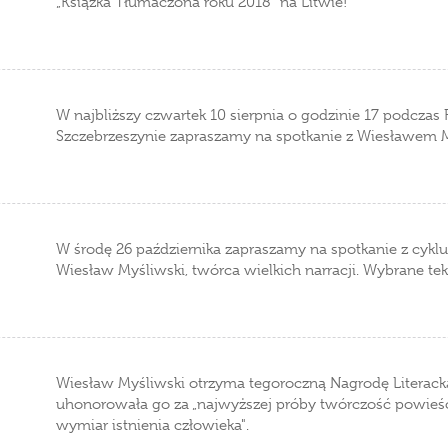
„Książka Tłumaczona roku 2018" na Litwie!
W najbliższy czwartek 10 sierpnia o godzinie 17 podczas 
Szczebrzeszynie zapraszamy na spotkanie z Wiesławem M
W środę 26 października zapraszamy na spotkanie z cyklu
Wiesław Myśliwski, twórca wielkich narracji. Wybrane tek
Wiesław Myśliwski otrzyma tegoroczną Nagrodę Literacką 
uhonorowała go za „najwyższej próby twórczość powieśc
wymiar istnienia człowieka".