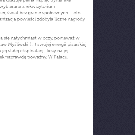
a ukazuje pełną napięć dynamikę
 wybierane z rekwizytorium
rier, świat bez granic społecznych – oto
ranizacja powieści zdobyła liczne nagrody
uca się natychmiast w oczy, ponieważ w
aw Myśliwski (…) swojej energii pisarskiej
j stałej eksploatacji, liczy na jej
ytek naprawdę poważny. W Pałacu