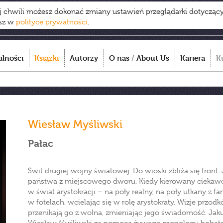
ej chwili możesz dokonać zmiany ustawień przeglądarki dotycząc
esz w
polityce prywatności
.
alności
Książki
Autorzy
O nas
/
About Us
Kariera
K
Wiesław Myśliwski
Pałac
Świt drugiej wojny światowej. Do wioski zbliża się front. 
państwa z miejscowego dworu. Kiedy kierowany ciekawośc
w świat arystokracji – na poły realny, na poły utkany z fan
w fotelach, wcielając się w rolę arystokraty. Wizje przo
przenikają go z wolna, zmieniając jego świadomość. Ja