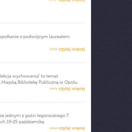
 spotkanie z podwójnym laureatem
>>> czytaj więcej
 lekcja wychowania" to temat
Miejską Bibliotekę Publiczną w Opolu.
>>> czytaj więcej
ie jednym z gości tegorocznego 7.
ch 19-25 października.
>>> czytaj więcej