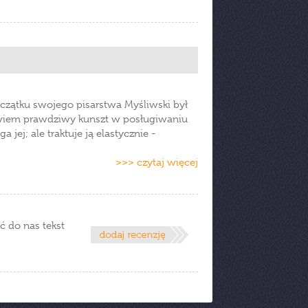
oczątku swojego pisarstwa Myśliwski był
owiem prawdziwy kunszt w posługiwaniu
a jej; ale traktuje ją elastycznie -
>>> czytaj więcej
ć do nas tekst