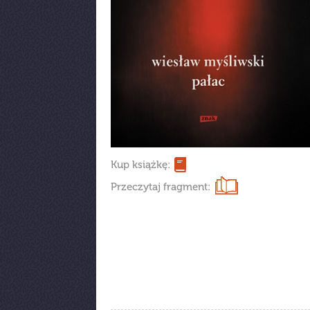
Kup książkę:
Przeczytaj fragment: