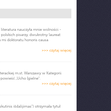
o literatura nauczyła mnie wolności -
polskich pisarzy, dwukrotny laureat
u mi doktoratu honoris causa
>>> czytaj więcej
terackiej m.st. Warszawy w Kategorii
 powieść „Ucho Igielne".
>>> czytaj więcej
utinis išdalijimas") otrzymała tytuł