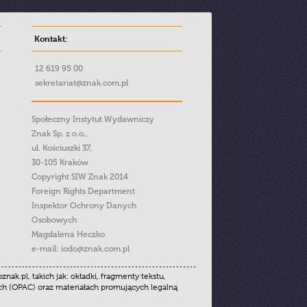
Kontakt:
12 619 95 00
sekretariat@znak.com.pl
Społeczny Instytut Wydawniczy
Znak Sp. z o.o.,
ul. Kościuszki 37,
30-105 Kraków
Copyright SIW Znak 2014
Foreign Rights Department
Inspektor Ochrony Danych
Osobowych
Magdalena Heczko
e-mail:
iodo@znak.com.pl
.pl, takich jak: okładki, fragmenty tekstu,
ych (OPAC) oraz materiałach promujących legalną