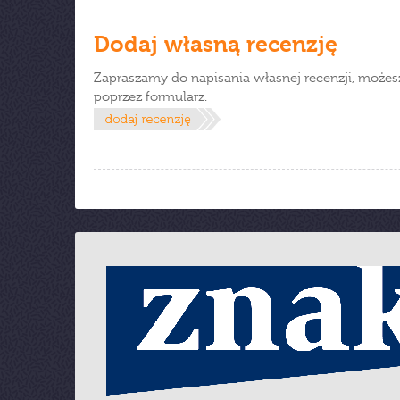
Dodaj własną recenzję
Zapraszamy do napisania własnej recenzji, możes
poprzez formularz.