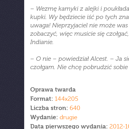
– Wezmę kamyki z alejki i poukład
kupki. Wy będziecie iść po tych zna
uwaga! Nieprzyjaciel nie może was
zobaczyć, więc musicie się czołgać,
Indianie.
– O nie – powiedział Alcest. – Ja si
czołgam. Nie chcę pobrudzić sobie
Oprawa twarda
Format:
144x205
Liczba stron:
640
Wydanie:
drugie
Data pierwszego wydania:
2012-1