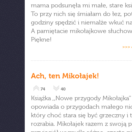
mama podsunęła mi małe, stare ksi
To przy nich się śmiałam do łez, po
godziny spędzić i niemalże wkuć n
A pamiętacie mikołajkowe słuchow
Piękne!
>>> 
Ach, ten Mikołajek!
74
40
Książka ,,Nowe przygody Mikołajka''
opowiada o przygodach małego nic
który choć stara się być grzeczny i t
rozrabia. Mikołajek razem z swoją 