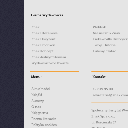
Grupa Wydawnicza:
Znak
Woblink
Znak Literanova
Miesięcznik Znak
Znak Horyzont
Ciekawostki Historyc
Znak Emotikon
Twoja Historia
Znak Koncept
Lubimy czytać
Znak JednymSłowem
Wydawnictwo Otwarte
Menu:
Kontakt:
Aktualności
12 619 95 00
Książki
sekretariat@znak.com
Autorzy
O nas
Społeczny Instytut W
Księgarnia
Znak Sp. z o.o.,
Poczta literacka
ul. Kościuszki 37,
Polityka cookies