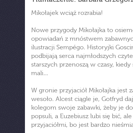
Mikołajek wciąż rozrabia!
Nowe przygody Mikołajka to osiemd
opowiadań z mnóstwem zabawny
ilustracji Sempégo. Historyjki Gosc
podbijają serca najmłodszych czyte
starszych przenoszą w czasy, kiedy 
mali…
W gronie przyjaciół Mikołajka jest 
wesoło. Alcest ciągle je, Gotfryd da
kolegom swoje zabawki, żeby je d
popsuli, a Euzebiusz lubi się bić, ale
przyjaciółmi, bo jest bardzo nieśmia