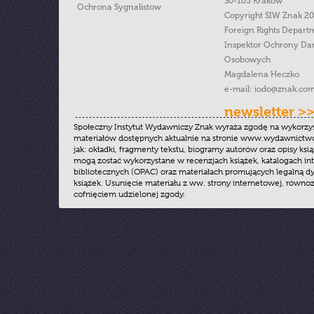
30-105 Kraków
Ochrona Sygnalistow
Copyright SIW Znak 2
Foreign Rights Depart
Inspektor Ochrony Da
Osobowych
Magdalena Heczko
e-mail:
iodo@znak.com
newsletter >
Społeczny Instytut Wydawniczy Znak wyraża zgodę na wykorzy
materiałów dostępnych aktualnie na stronie www.wydawnictwoz
jak: okładki, fragmenty tekstu, biogramy autorów oraz opisy ksią
mogą zostać wykorzystane w recenzjach książek, katalogach i
bibliotecznych (OPAC) oraz materiałach promujących legalną dy
książek. Usunięcie materiału z ww. strony internetowej, równoz
cofnięciem udzielonej zgody.