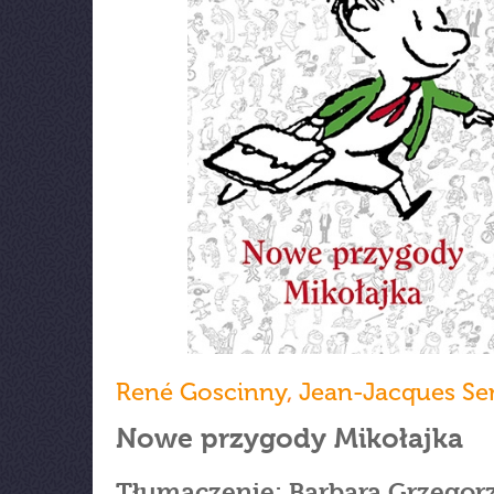
René Goscinny
,
Jean-Jacques S
Nowe przygody Mikołajka
Tłumaczenie: Barbara Grzegor