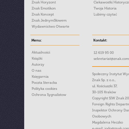
Znak Horyzont
Ciekawostki Historyc
Znak Emotikon
Twoja Historia
Znak Koncept
Lubimy czytać
Znak JednymSłowem
Wydawnictwo Otwarte
Menu:
Kontakt:
Aktualności
12 619 95 00
Książki
sekretariat@znak.com
Autorzy
O nas
Społeczny Instytut W
Księgarnia
Znak Sp. z o.o.,
Poczta literacka
ul. Kościuszki 37,
Polityka cookies
30-105 Kraków
Ochrona Sygnalistow
Copyright SIW Znak 2
Foreign Rights Depart
Inspektor Ochrony Da
Osobowych
Magdalena Heczko
e-mail:
iodo@znak.com