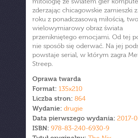
mitologię ze światem gier komput
zderzając chicagowskie zamieszki z
roku z ponadczasową miłością, two
wielowymiarowy obraz świata
przenikniętego emocjami. Od tej p
nie sposób się oderwać. Na jej pod
powstaje serial, w którym zagra Me
Streep.
Oprawa twarda
Format:
135x210
Liczba stron:
864
Wydanie:
drugie
Data pierwszego wydania:
2017-0
ISBN:
978-83-240-6930-9