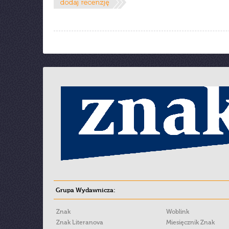
Grupa Wydawnicza:
Znak
Woblink
Znak Literanova
Miesięcznik Znak