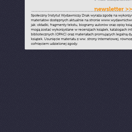
newsletter >
Społeczny Instytut Wydawniczy Znak wyraża zgodę na wykorzy
materiałów dostępnych aktualnie na stronie www.wydawnictwoz
jak: okładki, fragmenty tekstu, biogramy autorów oraz opisy ksią
mogą zostać wykorzystane w recenzjach książek, katalogach i
bibliotecznych (OPAC) oraz materiałach promujących legalną dy
książek. Usunięcie materiału z ww. strony internetowej, równoz
cofnięciem udzielonej zgody.