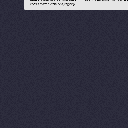
cofnięciem udzielonej zgody.