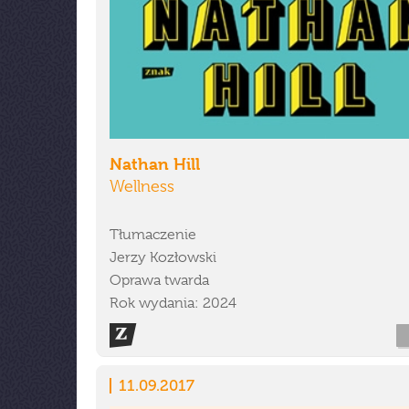
Nathan Hill
Wellness
Tłumaczenie
Jerzy Kozłowski
Oprawa twarda
Rok wydania: 2024
11.09.2017