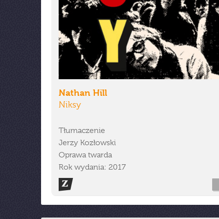
Nathan Hill
Niksy
Tłumaczenie
Jerzy Kozłowski
Oprawa twarda
Rok wydania: 2017