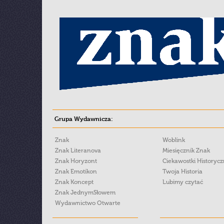
Grupa Wydawnicza:
Znak
Woblink
Znak Literanova
Miesięcznik Znak
Znak Horyzont
Ciekawostki Historyc
Znak Emotikon
Twoja Historia
Znak Koncept
Lubimy czytać
Znak JednymSłowem
Wydawnictwo Otwarte