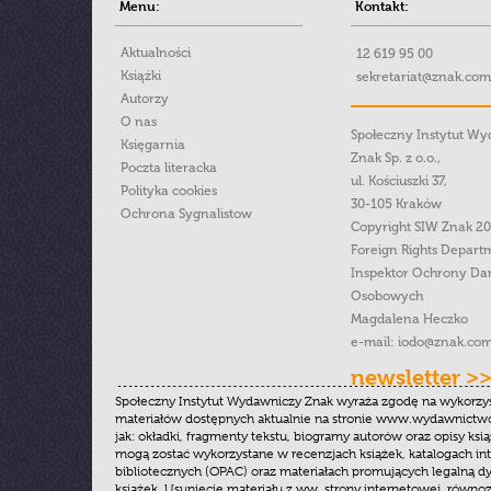
Menu:
Kontakt:
Aktualności
12 619 95 00
Książki
sekretariat@znak.com
Autorzy
O nas
Społeczny Instytut W
Księgarnia
Znak Sp. z o.o.,
Poczta literacka
ul. Kościuszki 37,
Polityka cookies
30-105 Kraków
Ochrona Sygnalistow
Copyright SIW Znak 2
Foreign Rights Depart
Inspektor Ochrony Da
Osobowych
Magdalena Heczko
e-mail:
iodo@znak.com
newsletter >
Społeczny Instytut Wydawniczy Znak wyraża zgodę na wykorzy
materiałów dostępnych aktualnie na stronie www.wydawnictwoz
jak: okładki, fragmenty tekstu, biogramy autorów oraz opisy ksią
mogą zostać wykorzystane w recenzjach książek, katalogach i
bibliotecznych (OPAC) oraz materiałach promujących legalną dy
książek. Usunięcie materiału z ww. strony internetowej, równoz