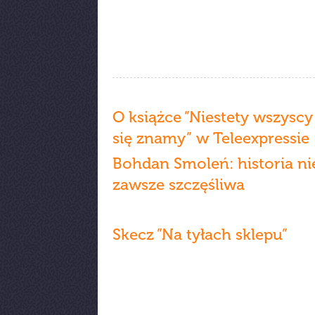
O książce ”Niestety wszyscy
się znamy” w Teleexpressie
Bohdan Smoleń: historia ni
zawsze szczęśliwa
Skecz ”Na tyłach sklepu”