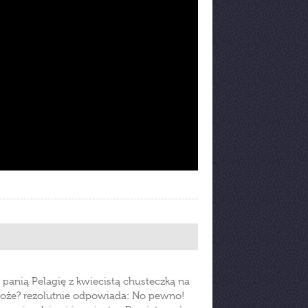
anią Pelagię z kwiecistą chusteczką na
e może? rezolutnie odpowiada: No pewno!