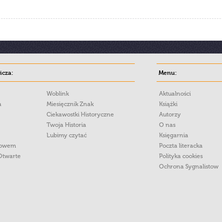
cza:
Menu:
Woblink
Aktualności
a
Miesięcznik Znak
Książki
Ciekawostki Historyczne
Autorzy
Twoja Historia
O nas
Lubimy czytać
Księgarnia
łowem
Poczta literacka
Otwarte
Polityka cookies
Ochrona Sygnalistow