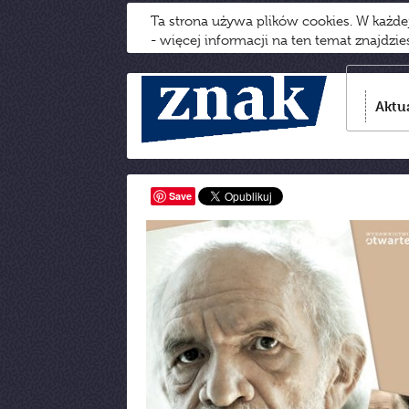
Ta strona używa plików cookies. W każd
- więcej informacji na ten temat znajdzi
Aktu
Save