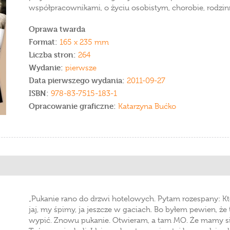
współpracownikami, o życiu osobistym, chorobie, rodzinn
Oprawa twarda
Format:
165 x 235 mm
Liczba stron:
264
Wydanie:
pierwsze
Data pierwszego wydania:
2011-09-27
ISBN:
978-83-7515-183-1
Opracowanie graficzne:
Katarzyna Bućko
„Pukanie rano do drzwi hotelowych. Pytam rozespany: Kto
jaj, my śpimy, ja jeszcze w gaciach. Bo byłem pewien, że 
wypić. Znowu pukanie. Otwieram, a tam MO. Że mamy się 