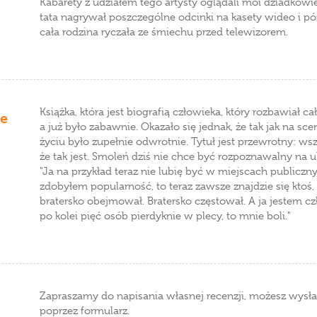
Kabarety z udziałem tego artysty oglądali moi dziadkowie,
tata nagrywał poszczególne odcinki na kasety wideo i póź
cała rodzina ryczała ze śmiechu przed telewizorem.
Książka, która jest biografią człowieka, który rozbawiał c
ie
a już było zabawnie. Okazało się jednak, że tak jak na sc
życiu było zupełnie odwrotnie. Tytuł jest przewrotny: ws
że tak jest. Smoleń dziś nie chce być rozpoznawalny na u
"Ja na przykład teraz nie lubię być w miejscach publiczny
zdobyłem popularność, to teraz zawsze znajdzie się ktoś,
bratersko obejmował. Bratersko częstował. A ja jestem 
po kolei pięć osób pierdyknie w plecy, to mnie boli."
Zapraszamy do napisania własnej recenzji, możesz wysła
poprzez formularz.