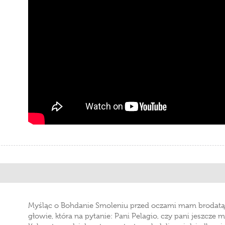
Myśląc o Bohdanie Smoleniu przed oczami mam brodatą p
głowie, która na pytanie: Pani Pelagio, czy pani jeszcz