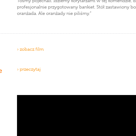
Tośmy pojechali. Idziemy korytarzami w tej komendzie, 
profesjonalnie przygotowany bankiet. Stół zastawiony bo
oranżada. Ale oranżady nie piliśmy.”
› zobacz film
e
› przeczytaj