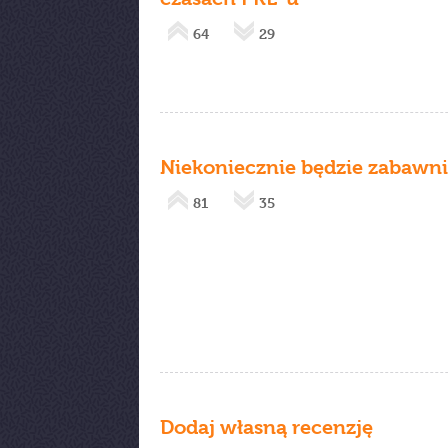
64
29
Niekoniecznie będzie zabawn
81
35
Dodaj własną recenzję