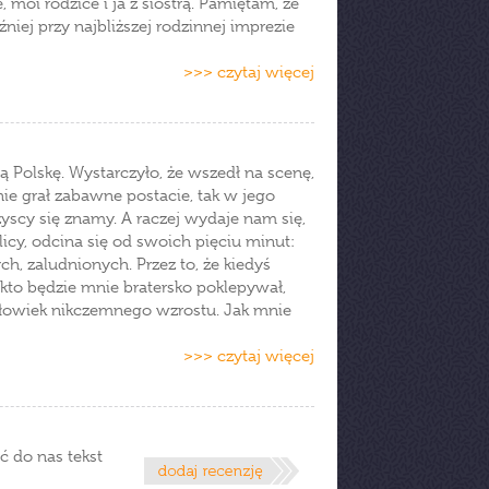
 moi rodzice i ja z siostrą. Pamiętam, że
niej przy najbliższej rodzinnej imprezie
>>> czytaj więcej
ałą Polskę. Wystarczyło, że wszedł na scenę,
enie grał zabawne postacie, tak w jego
zyscy się znamy. A raczej wydaje nam się,
licy, odcina się od swoich pięciu minut:
ch, zaludnionych. Przez to, że kiedyś
 kto będzie mnie bratersko poklepywał,
człowiek nikczemnego wzrostu. Jak mnie
>>> czytaj więcej
ć do nas tekst