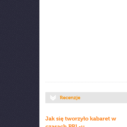
Recenzje
Jak się tworzyło kabaret w
czasach PRL-u