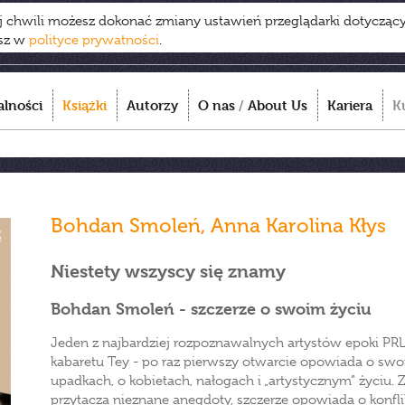
ej chwili możesz dokonać zmiany ustawień przeglądarki dotycząc
esz w
polityce prywatności
.
alności
Książki
Autorzy
O nas
/
About Us
Kariera
K
Bohdan Smoleń
,
Anna Karolina Kłys
Niestety wszyscy się znamy
Bohdan Smoleń - szczerze o swoim życiu
Jeden z najbardziej rozpoznawalnych artystów epoki PRL,
kabaretu Tey - po raz pierwszy otwarcie opowiada o swoi
upadkach, o kobietach, nałogach i „artystycznym” życiu.
przytacza nieznane anegdoty, szczerze opowiada o konfl