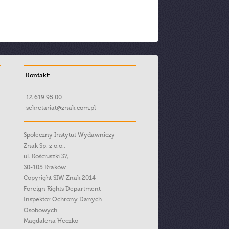
Kontakt:
12 619 95 00
sekretariat@znak.com.pl
Społeczny Instytut Wydawniczy
Znak Sp. z o.o.,
ul. Kościuszki 37,
30-105 Kraków
Copyright SIW Znak 2014
Foreign Rights Department
Inspektor Ochrony Danych
Osobowych
Magdalena Heczko