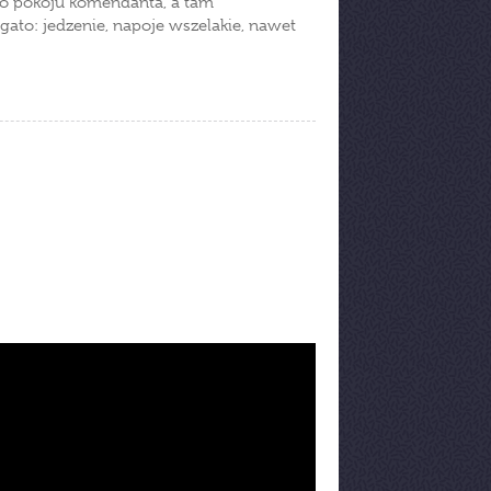
do pokoju komendanta, a tam
gato: jedzenie, napoje wszelakie, nawet