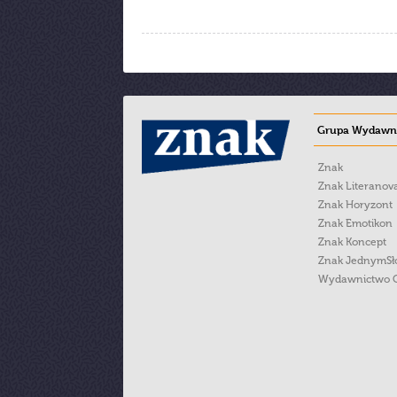
Grupa Wydawni
Znak
Znak Literanov
Znak Horyzont
Znak Emotikon
Znak Koncept
Znak JednymS
Wydawnictwo 