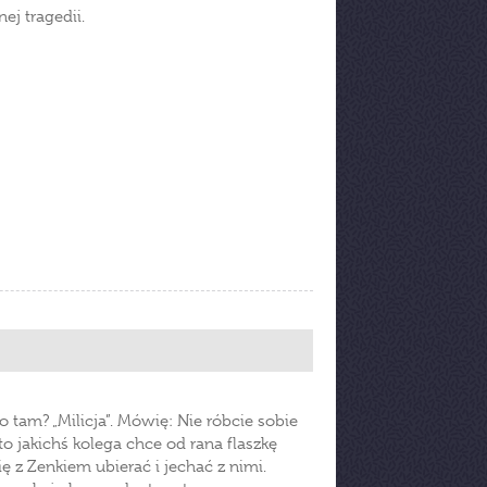
ej tragedii.
 tam? „Milicja”. Mówię: Nie róbcie sobie
to jakichś kolega chce od rana flaszkę
z Zenkiem ubierać i jechać z nimi.