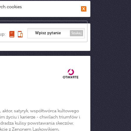
ych cookies
Szukaj
up:
 aktor, satyryk, współtwórca kultowego
m życiu i karierze - chwilach triumfów i
 Zdradza kulisy powstawania skeczów,
ikcie z Zenonem Laskowikiem,