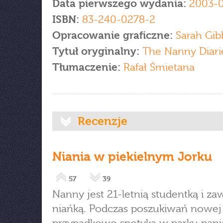
Data pierwszego wydania:
2003-
ISBN:
83-240-0278-2
Opracowanie graficzne:
Sarah Gib
Tytuł oryginalny:
The Nanny Diari
Tłumaczenie:
Rafał Śmietana
Recenzje
Niania w piekielnym Jorku
57
39
Nanny jest 21-letnią studentką i 
niańką. Podczas poszukiwań nowej