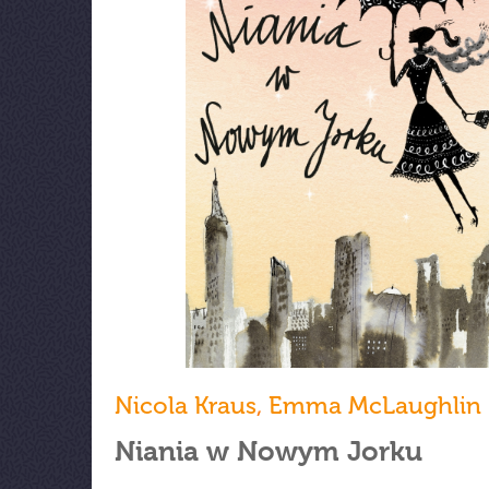
Nicola Kraus
,
Emma McLaughlin
Niania w Nowym Jorku