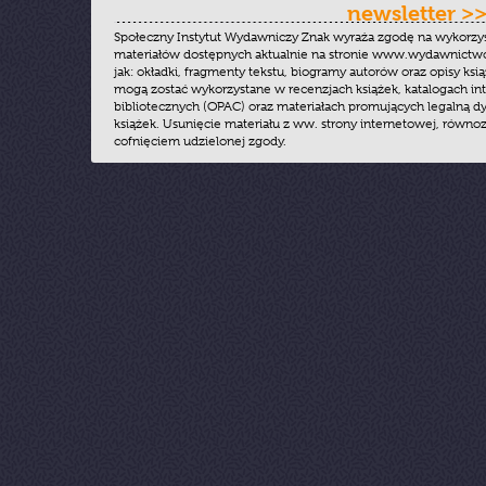
newsletter >
Społeczny Instytut Wydawniczy Znak wyraża zgodę na wykorzy
materiałów dostępnych aktualnie na stronie www.wydawnictwoz
jak: okładki, fragmenty tekstu, biogramy autorów oraz opisy ksią
mogą zostać wykorzystane w recenzjach książek, katalogach i
bibliotecznych (OPAC) oraz materiałach promujących legalną dy
książek. Usunięcie materiału z ww. strony internetowej, równoz
cofnięciem udzielonej zgody.