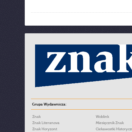
Grupa Wydawnicza:
Znak
Woblink
Znak Literanova
Miesięcznik Znak
Znak Horyzont
Ciekawostki Historyc