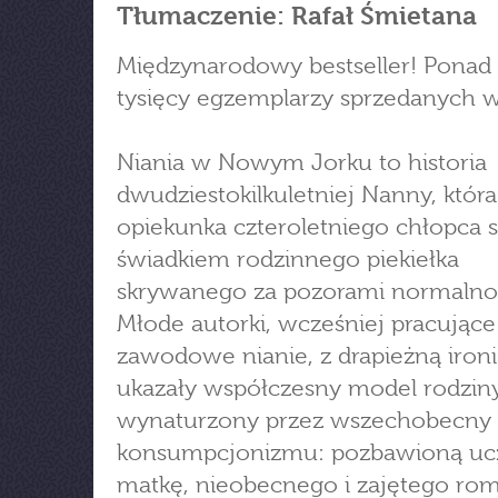
Tłumaczenie: Rafał Śmietana
Międzynarodowy bestseller! Ponad
tysięcy egzemplarzy sprzedanych w
Niania w Nowym Jorku to historia
dwudziestokilkuletniej Nanny, która
opiekunka czteroletniego chłopca st
świadkiem rodzinnego piekiełka
skrywanego za pozorami normalnoś
Młode autorki, wcześniej pracujące
zawodowe nianie, z drapieżną ironi
ukazały współczesny model rodziny
wynaturzony przez wszechobecny 
konsumpcjonizmu: pozbawioną uc
matkę, nieobecnego i zajętego ro