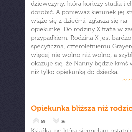
dziewczyny, która kończy studia i c
dorobić. A ponieważ kierunek jej s
wiąże się z dziećmi, zgłasza się na
opiekunkę. Do rodziny X trafia w za
przypadkiem. Rodzina X jest bardzo
specyficzna, czteroletniemu Graye
więcej nie wolno niż wolno, a szyb
okazuje się, że Nanny będzie kimś 
niż tylko opiekunką do dziecka.
>>> 
Opiekunka bliższa niż rodzi
69
36
Książka, po którą sięgnęłam ostatnio