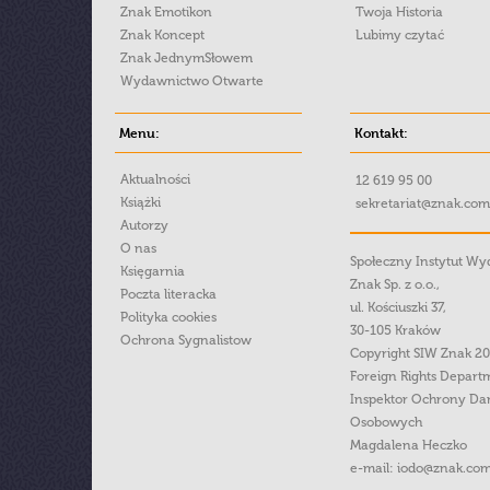
Znak Emotikon
Twoja Historia
Znak Koncept
Lubimy czytać
Znak JednymSłowem
Wydawnictwo Otwarte
Menu:
Kontakt:
Aktualności
12 619 95 00
Książki
sekretariat@znak.com
Autorzy
O nas
Społeczny Instytut W
Księgarnia
Znak Sp. z o.o.,
Poczta literacka
ul. Kościuszki 37,
Polityka cookies
30-105 Kraków
Ochrona Sygnalistow
Copyright SIW Znak 2
Foreign Rights Depart
Inspektor Ochrony Da
Osobowych
Magdalena Heczko
e-mail:
iodo@znak.com