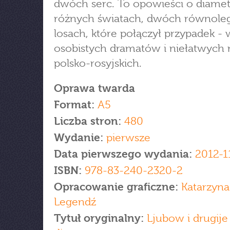
dwóch serc. To opowieści o diamet
różnych światach, dwóch równole
losach, które połączył przypadek - 
osobistych dramatów i niełatwych r
polsko-rosyjskich.
Oprawa twarda
Format:
A5
Liczba stron:
480
Wydanie:
pierwsze
Data pierwszego wydania:
2012-1
ISBN:
978-83-240-2320-2
Opracowanie graficzne:
Katarzyn
Legendź
Tytuł oryginalny:
Ljubow i drugije