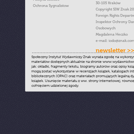
30-105 Kraków
Ochrona Sygnalistow
Copyright SIW Znak 2
Foreign Rights Depart
Inspektor Ochrony Da
Osobowych
Magdalena Heczko
e-mail:
iodo@znak.com
newsletter >
Społeczny Instytut Wydawniczy Znak wyraża zgodę na wykorzy
materiałów dostępnych aktualnie na stronie www.wydawnictwoz
jak: okładki, fragmenty tekstu, biogramy autorów oraz opisy ksią
mogą zostać wykorzystane w recenzjach książek, katalogach i
bibliotecznych (OPAC) oraz materiałach promujących legalną dy
książek. Usunięcie materiału z ww. strony internetowej, równoz
cofnięciem udzielonej zgody.