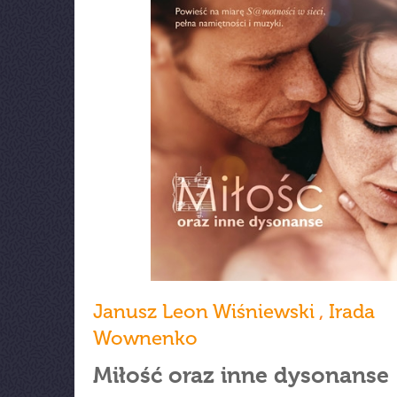
Janusz Leon Wiśniewski
,
Irada
Wownenko
Miłość oraz inne dysonanse