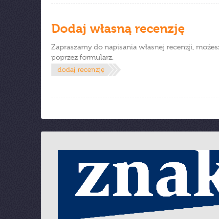
Dodaj własną recenzję
Zapraszamy do napisania własnej recenzji, możes
poprzez formularz.