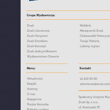
Grupa Wydawnicza:
Znak
Woblink
Znak Literanova
Miesięcznik Znak
Znak Horyzont
Ciekawostki Historyc
Znak Emotikon
Twoja Historia
Znak Koncept
Lubimy czytać
Znak JednymSłowem
Wydawnictwo Otwarte
Menu:
Kontakt:
Aktualności
12 619 95 00
Książki
sekretariat@znak.com
Autorzy
O nas
Społeczny Instytut W
Księgarnia
Znak Sp. z o.o.,
Poczta literacka
ul. Kościuszki 37,
Polityka cookies