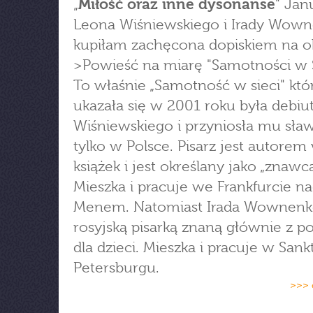
„
Miłość oraz inne dysonanse
" Jan
Leona Wiśniewskiego i Irady Wow
kupiłam zachęcona dopiskiem na o
>Powieść na miarę "Samotności w S
To właśnie „Samotność w sieci" któ
ukazała się w 2001 roku była debiu
Wiśniewskiego i przyniosła mu sła
tylko w Polsce. Pisarz jest autorem
książek i jest określany jako „znawca
Mieszka i pracuje we Frankfurcie n
Menem. Natomiast Irada Wownenko
rosyjską pisarką znaną głównie z p
dla dzieci. Mieszka i pracuje w Sank
Petersburgu.
>>> 