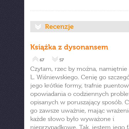
Recenzje
Książka z dysonansem
67
57
Czytam, rzec by można, namiętnie k
L. Wiśniewskiego. Cenię go szczegó
jego krótkie formy, trafnie puento
opowiadania o codziennych probl
opisanych w poruszający sposób. 
go zawsze uważnie, mając wrażeni
każde słowo było wyważone i
nieprzypadkowe. Tak, jestem jego f