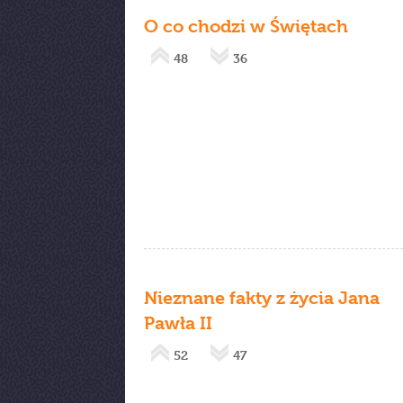
O co chodzi w Świętach
48
36
Nieznane fakty z życia Jana
Pawła II
52
47