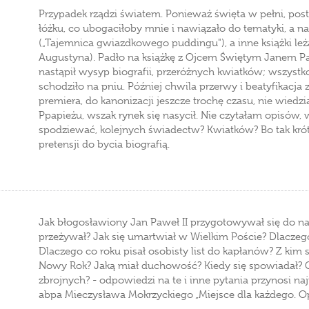
Przypadek rządzi światem. Ponieważ święta w pełni, po
łóżku, co ubogaciłoby mnie i nawiązało do tematyki, a n
(„Tajemnica gwiazdkowego puddingu"), a inne książki leż
Augustyna). Padło na książkę z Ojcem Świętym Janem Paw
nastąpił wysyp biografii, przeróżnych kwiatków; wszystk
schodziło na pniu. Później chwila przerwy i beatyfikacja
premiera, do kanonizacji jeszcze trochę czasu, nie wiedzia
Ppapieżu, wszak rynek się nasycił. Nie czytałam opisów, 
spodziewać, kolejnych świadectw? Kwiatków? Bo tak krót
pretensji do bycia biografią.
Jak błogosławiony Jan Paweł II przygotowywał się do najw
przeżywał? Jak się umartwiał w Wielkim Poście? Dlaczeg
Dlaczego co roku pisał osobisty list do kapłanów? Z kim 
Nowy Rok? Jaką miał duchowość? Kiedy się spowiadał? Co
zbrojnych? - odpowiedzi na te i inne pytania przynosi naj
abpa Mieczysława Mokrzyckiego „Miejsce dla każdego. Op