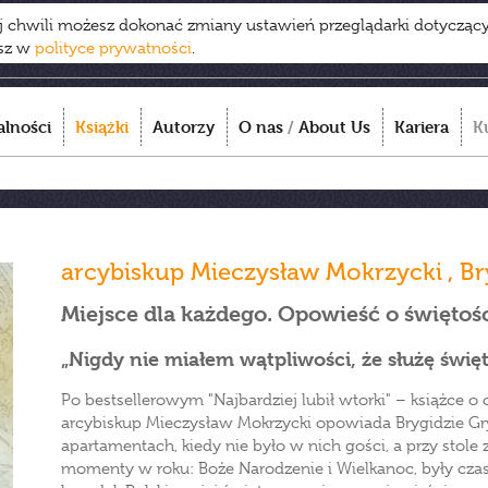
ej chwili możesz dokonać zmiany ustawień przeglądarki dotycząc
esz w
polityce prywatności
.
alności
Książki
Autorzy
O nas
/
About Us
Kariera
K
arcybiskup Mieczysław Mokrzycki
,
Br
Miejsce dla każdego. Opowieść o świętośc
„Nigdy nie miałem wątpliwości, że służę świ
Po bestsellerowym "Najbardziej lubił wtorki" – książce o
arcybiskup Mieczysław Mokrzycki opowiada Brygidzie Grys
apartamentach, kiedy nie było w nich gości, a przy sto
momenty w roku: Boże Narodzenie i Wielkanoc, były czas