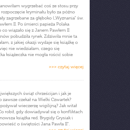
stanowiłam wygrzebać coś ze stosu przy
a rozpoczęcie kryminału było za późno
ały zagrzebane za głęboko („Wyznania" św.
łem II. Po śmierci papieża Polaka
o co wiązało się z Janem Pawłem II
 znów pobudziła rynek. Zdziwiła mnie ta
łam, z jakiej okazji wydaje się książkę o
więc nie wiedziałam, czego się
ka książeczka nie mogła rościć sobie
>>> czytaj więcej
iększych świąt chrześcijan i jak je
o zawsze czekał na Wielki Czwartek?
spożywał wieczerzę wigilijną? Jak witał
 robił, gdy dowiadywał się o konfliktach
nowsza książka red. Brygidy Grysiak i
owieść o świętości Jana Pawła II".