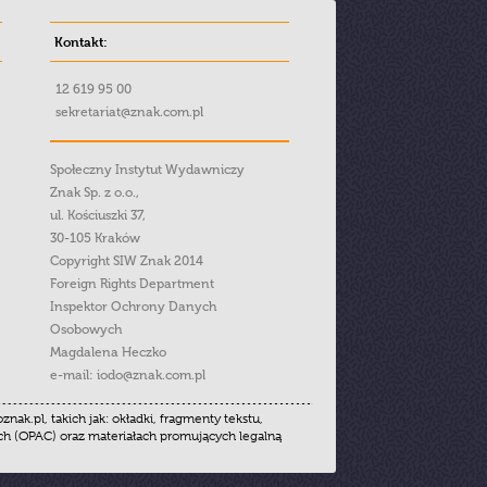
Kontakt:
12 619 95 00
sekretariat@znak.com.pl
Społeczny Instytut Wydawniczy
Znak Sp. z o.o.,
ul. Kościuszki 37,
30-105 Kraków
Copyright SIW Znak 2014
Foreign Rights Department
Inspektor Ochrony Danych
Osobowych
Magdalena Heczko
e-mail:
iodo@znak.com.pl
.pl, takich jak: okładki, fragmenty tekstu,
ych (OPAC) oraz materiałach promujących legalną