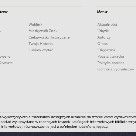
cza:
Menu:
Woblink
Aktualności
a
Miesięcznik Znak
Książki
Ciekawostki Historyczne
Autorzy
Twoja Historia
O nas
Lubimy czytać
Księgarnia
łowem
Poczta literacka
Otwarte
Polityka cookies
Ochrona Sygnalistow
 wykorzystywanie materiałów dostępnych aktualnie na stronie www.wydawnictwoznak
 zostać wykorzystane w recenzjach książek, katalogach internetowych biblioteczn
y internetowej, równoznacznie jest z cofnięciem udzielonej zgody.