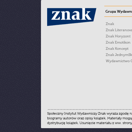
Grupa Wydawni
Znak
Znak Literanov
Znak Horyzont
Znak Emotikon
Znak Koncept
Znak JednymS
Wydawnictwo 
Społeczny Instytut Wydawniczy Znak wyraża zgodę na
biogramy autorów oraz opisy książek. Materiały mogą
dystrybucję książek. Usunięcie materiału z ww. stron