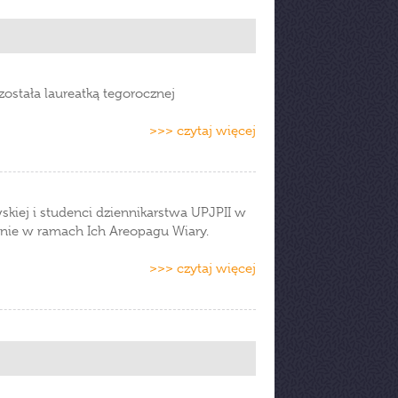
została laureatką tegorocznej
>>> czytaj więcej
skiej i studenci dziennikarstwa UPJPII w
anie w ramach Ich Areopagu Wiary.
>>> czytaj więcej