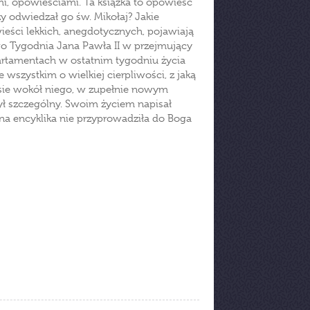
mi, opowieściami. Ta książka to opowieść
zy odwiedzał go św. Mikołaj? Jakie
eści lekkich, anegdotycznych, pojawiają
go Tygodnia Jana Pawła II w przejmujący
artamentach w ostatnim tygodniu życia
e wszystkim o wielkiej cierpliwości, z jaką
zasie wokół niego, w zupełnie nowym
był szczególny. Swoim życiem napisał
na encyklika nie przyprowadziła do Boga