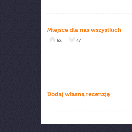
Miejsce dla nas wszystkich
62
47
Dodaj własną recenzję