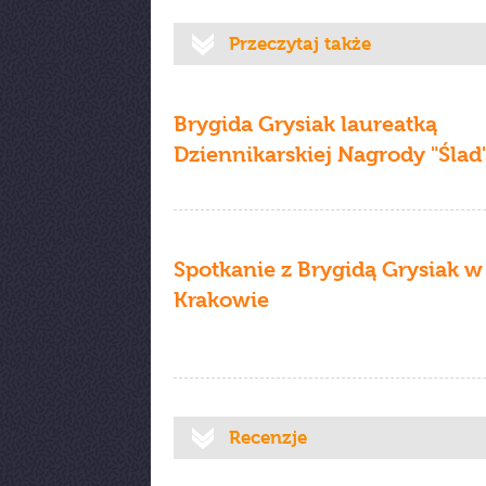
Przeczytaj także
Brygida Grysiak laureatką
Dziennikarskiej Nagrody "Ślad
Spotkanie z Brygidą Grysiak w
Krakowie
Recenzje