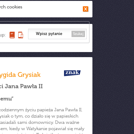
ych cookies
Szukaj
up:
ygida Grysiak
i Jana Pawła II
ętemu”
 codziennym życiu papieża Jana Pawła II,
iak o tym, co działo się w papieskich
le zasiadali sami domownicy. Dwa ważne
em, kiedy w Watykanie pojawiał się mały