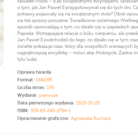
kawałek Polski – z jej świątecznymi zwyczajami, śpiewa
o tym, jak Jan Paweł II przygotowywał się do tych dni. C
potrawy pojawiały się na świątecznym stole? Obok opowi
się też sprawy poważne. Świadkowie ostatniego Wielkie
sposób opowiadają o tym, co działo się w papieskich ap
Papieża. Wstrząsające relacje o bólu, cierpieniu, ale przed
Jan Paweł II podchodził do tego, co działo się w tym c
świetle pokazuje czas, który dla wszystkich wierzących 
najpiękniejszą encyklikę – mówi abp Mokrzycki. Żadna in
tylu ludzi.
Oprawa twarda
Format:
144x195
Liczba stron:
176
Wydanie:
pierwsze
Data pierwszego wydania:
2013-10-25
ISBN:
978-83-240-2794-1
Opracowanie graficzne:
Agnieszka Kucharz