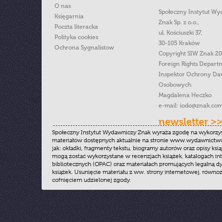
O nas
Społeczny Instytut W
Księgarnia
Znak Sp. z o.o.,
Poczta literacka
ul. Kościuszki 37,
Polityka cookies
30-105 Kraków
Ochrona Sygnalistow
Copyright SIW Znak 2
Foreign Rights Depart
Inspektor Ochrony Da
Osobowych
Magdalena Heczko
e-mail:
iodo@znak.com
newsletter >
Społeczny Instytut Wydawniczy Znak wyraża zgodę na wykorzy
materiałów dostępnych aktualnie na stronie www.wydawnictwoz
jak: okładki, fragmenty tekstu, biogramy autorów oraz opisy ksią
mogą zostać wykorzystane w recenzjach książek, katalogach i
bibliotecznych (OPAC) oraz materiałach promujących legalną dy
książek. Usunięcie materiału z ww. strony internetowej, równoz
cofnięciem udzielonej zgody.