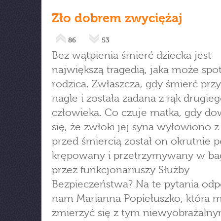
Zło dobrem zwyciężaj
86
53
Bez wątpienia śmierć dziecka jest
największą tragedią, jaka może spo
rodzica. Zwłaszcza, gdy śmierć przy
nagle i została zadana z rąk drugie
człowieka. Co czuje matka, gdy do
się, że zwłoki jej syna wyłowiono z 
przed śmiercią został on okrutnie p
krępowany i przetrzymywany w ba
przez funkcjonariuszy Służby
Bezpieczeństwa? Na te pytania od
nam Marianna Popiełuszko, która m
zmierzyć się z tym niewyobrażaln