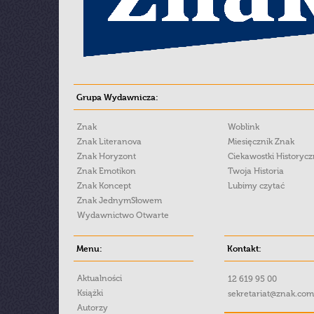
Grupa Wydawnicza:
Znak
Woblink
Znak Literanova
Miesięcznik Znak
Znak Horyzont
Ciekawostki Historyc
Znak Emotikon
Twoja Historia
Znak Koncept
Lubimy czytać
Znak JednymSłowem
Wydawnictwo Otwarte
Menu:
Kontakt:
Aktualności
12 619 95 00
Książki
sekretariat@znak.com
Autorzy