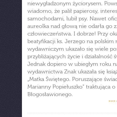
niewygładzonym życiorysem. Pow
wiadomo, że palił papierosy, intere
samochodami, lubił psy. Nawet ofic
aureolka nad głową nie odarła go z
człowieczeństwa. I dobrze! Przy oka
beatyfikacji ks. Jerzego na polskim
wydawniczym ukazało się wiele poz
przybliżających życie i działalność 
Jednak dopiero w ubiegłym roku 
wydawnictwa Znak ukazała się ksią
„Matka Świętego. Poruszające świ
Marianny Popiełuszko" traktująca 
Błogosławionego.
>>> 