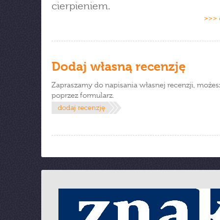
cierpieniem.
>>> 
Dodaj własną recenzję
Zapraszamy do napisania własnej recenzji, możes
poprzez formularz.