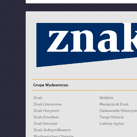
Grupa Wydawnicza:
Znak
Woblink
Znak Literanova
Miesięcznik Znak
Znak Horyzont
Ciekawostki Historyc
Znak Emotikon
Twoja Historia
Znak Koncept
Lubimy czytać
Znak JednymSłowem
Wydawnictwo Otwarte