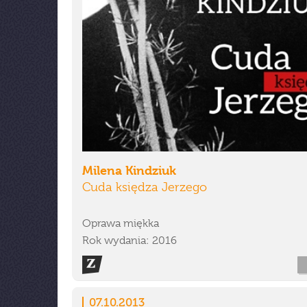
Milena Kindziuk
Cuda księdza Jerzego
Oprawa miękka
Rok wydania: 2016
07.10.2013