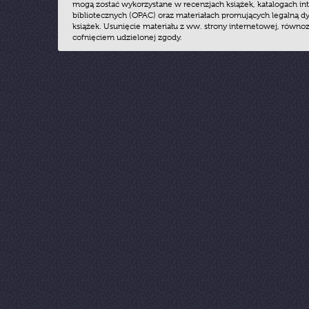
mogą zostać wykorzystane w recenzjach książek, katalogach i
bibliotecznych (OPAC) oraz materiałach promujących legalną dy
książek. Usunięcie materiału z ww. strony internetowej, równoz
cofnięciem udzielonej zgody.