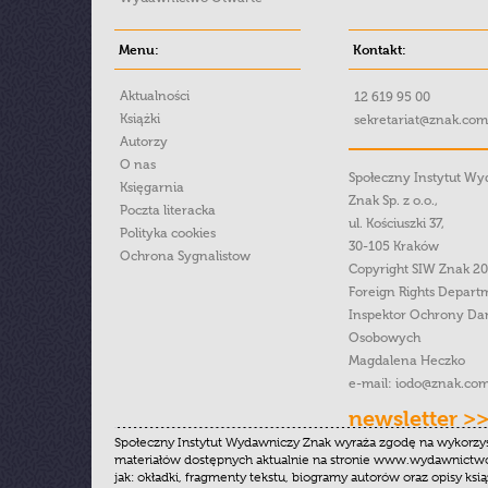
Menu:
Kontakt:
Aktualności
12 619 95 00
Książki
sekretariat@znak.com
Autorzy
O nas
Społeczny Instytut W
Księgarnia
Znak Sp. z o.o.,
Poczta literacka
ul. Kościuszki 37,
Polityka cookies
30-105 Kraków
Ochrona Sygnalistow
Copyright SIW Znak 2
Foreign Rights Depart
Inspektor Ochrony Da
Osobowych
Magdalena Heczko
e-mail:
iodo@znak.com
newsletter >
Społeczny Instytut Wydawniczy Znak wyraża zgodę na wykorzy
materiałów dostępnych aktualnie na stronie www.wydawnictwoz
jak: okładki, fragmenty tekstu, biogramy autorów oraz opisy ksią