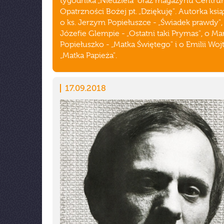
tygodnika „Niedziela" oraz magazynu Centr
Opatrzności Bożej pt. „Dziękuję". Autorka ksią
o ks. Jerzym Popiełuszce - „Świadek prawdy", 
Józefie Glempie - „Ostatni taki Prymas", o Ma
Popiełuszko - „Matka Świętego" i o Emilii Woj
„Matka Papieża".
17.09.2018