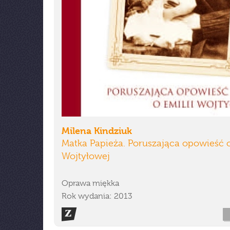
Milena Kindziuk
Matka Papieża. Poruszająca opowieść o
Wojtyłowej
Oprawa miękka
Rok wydania: 2013