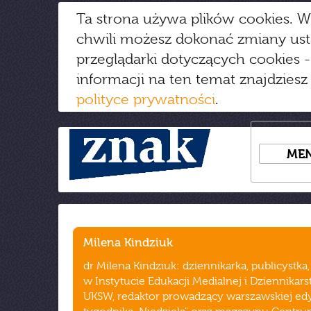
Ta strona używa plików cookies. W
chwili możesz dokonać zmiany us
przeglądarki dotyczących cookies
-
informacji na ten temat znajdziesz
polityce prywatności
.
ME
Milena Kindziuk
dr Milena Kindziuk: dziennikarka, publicystka,
w Instytucie Edukacji Medialnej i Dziennikar
UKSW, redaktor prowadzący warszawskiej edy