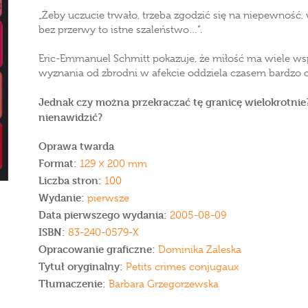
„Żeby uczucie trwało, trzeba zgodzić się na niepewność
bez przerwy to istne szaleństwo…”.
Eric-Emmanuel Schmitt pokazuje, że miłość ma wiele ws
wyznania od zbrodni w afekcie oddziela czasem bardzo ci
Jednak czy można przekraczać tę granicę wielokrotnie? 
nienawidzić?
Oprawa twarda
Format:
129 × 200 mm
Liczba stron:
100
Wydanie:
pierwsze
Data pierwszego wydania:
2005-08-09
ISBN:
83-240-0579-X
Opracowanie graficzne:
Dominika Zaleska
Tytuł oryginalny:
Petits crimes conjugaux
Tłumaczenie:
Barbara Grzegorzewska