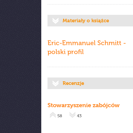
Materiały o książce
Eric-Emmanuel Schmitt -
polski profil
Recenzje
Stowarzyszenie zabójców
58
43