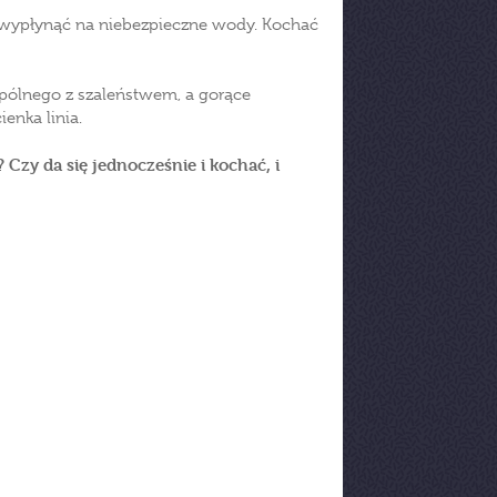
, wypłynąć na niebezpieczne wody. Kochać
pólnego z szaleństwem, a gorące
enka linia.
Czy da się jednocześnie i kochać, i