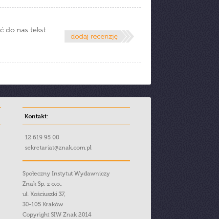
ć do nas tekst
Kontakt:
12 619 95 00
sekretariat@znak.com.pl
Społeczny Instytut Wydawniczy
Znak Sp. z o.o.,
ul. Kościuszki 37,
30-105 Kraków
Copyright SIW Znak 2014