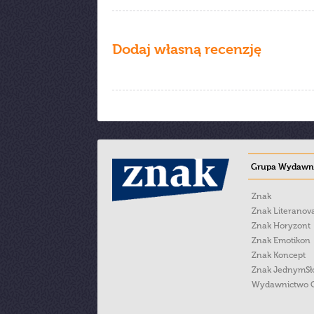
Dodaj własną recenzję
Grupa Wydawni
Znak
Znak Literanov
Znak Horyzont
Znak Emotikon
Znak Koncept
Znak JednymS
Wydawnictwo 