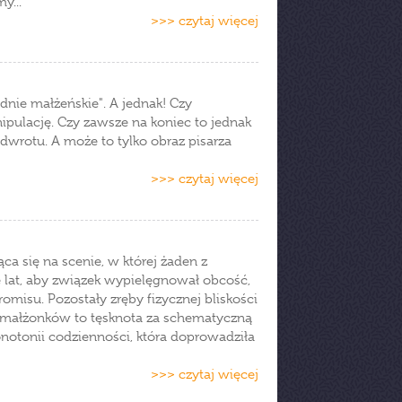
y...
>>> czytaj więcej
dnie małżeńskie". A jednak! Czy
ipulację. Czy zawsze na koniec to jednak
dwrotu. A może to tylko obraz pisarza
>>> czytaj więcej
ąca się na scenie, w której żaden z
ie lat, aby związek wypielęgnował obcość,
misu. Pozostały zręby fizycznej bliskości
łmałżonków to tęsknota za schematyczną
notonii codzienności, która doprowadziła
>>> czytaj więcej