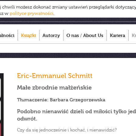
ej chwili możesz dokonać zmiany ustawień przeglądarki dotycząc
esz w
polityce prywatności
.
alności
Książki
Autorzy
O nas
/
About Us
Kariera
K
Eric-Emmanuel Schmitt
Małe zbrodnie małżeńskie
Tłumaczenie: Barbara Grzegorzewska
Podobno nienawiść dzieli od miłości tylko j
odwrót.
Czy da się jednocześnie i kochać, i nienawidzić?