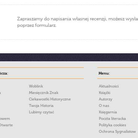
Zapraszamy do napisania własnej recenzji, możesz wysła
poprzez formularz.
cza:
Menu:
Woblink
Aktualności
a
Miesięcznik Znak
Książki
Ciekawostki Historyczne
Autorzy
Twoja Historia
O nas
Lubimy czytać
Księgarnia
łowem
Poczta literacka
Otwarte
Polityka cookies
Ochrona Sygnalistow