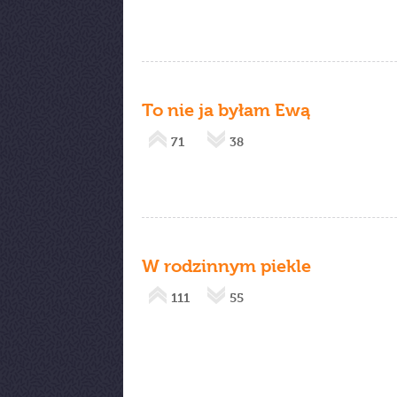
To nie ja byłam Ewą
71
38
W rodzinnym piekle
111
55