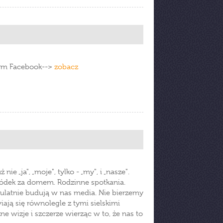
owym Facebook-->
zobacz
e „ja", „moje", tylko - „my", i „nasze".
ródek za domem. Rodzinne spotkania.
ulatnie budują w nas media. Nie bierzemy
ją się równolegle z tymi sielskimi
e wizje i szczerze wierząc w to, że nas to