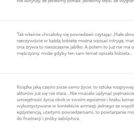
nie dotyczy, że jesteśmy ponad, jesteśmy lepsi, że wygram
Tak właśnie chciałoby się powiedzieć czytając „Małe zbro
rzeczywiście w każdą kobietę można wpisać intrygę, man
ona zrywa to nieszczęsne jabłko. A potem to już nie ma o
mężczyzny, może gdyby ten sam temat opisała kobieta...
Książka jaką często pisze samo życie, to sztuka rozgrywaj
aktorów już się nie stara... Nie musiało upłynąć piętnaśc
umiejętność życia obok w swoim egoizmie i braku kompro
wykorzystywane w kontekście amnezji jednego ze wspó
egzystencją, utartymi powiedzeniami, to powtarzanie mo
do frustracji i próby zabójstwa.