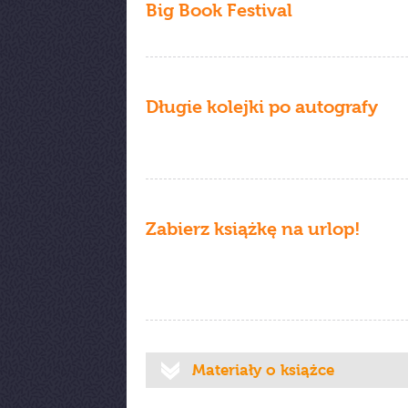
Big Book Festival
Długie kolejki po autografy
Zabierz książkę na urlop!
Materiały o książce