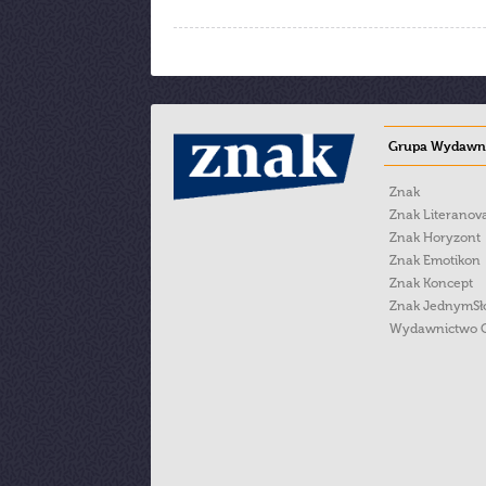
Grupa Wydawni
Znak
Znak Literanov
Znak Horyzont
Znak Emotikon
Znak Koncept
Znak JednymS
Wydawnictwo 