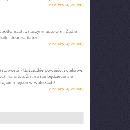
>>> czytaj więcej
 spotkaniach z naszymi autorami: Zadie
lli i Joanną Bator.
>>> czytaj więcej
nowości - tłuściutkie powieści i ciekawe
ch na urlop. Z nimi nie będziecie się
otujcie miejsce w walizkach!
>>> czytaj więcej