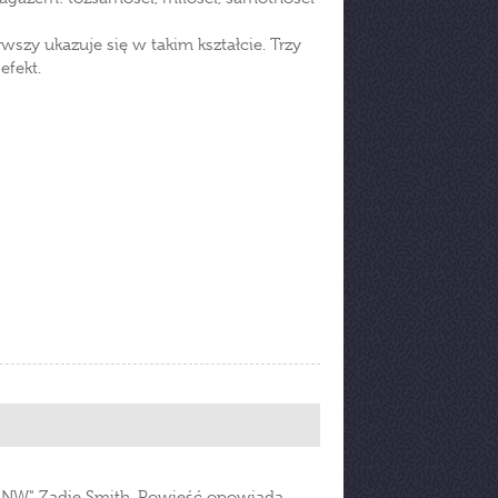
wszy ukazuje się w takim kształcie. Trzy
efekt.
 NW" Zadie Smith. Powieść opowiada