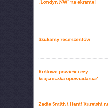
„Londyn NW" na ekranie!
Szukamy recenzentów
Królowa powieści czy
księżniczka opowiadania?
Zadie Smith i Hanif Kureishi n