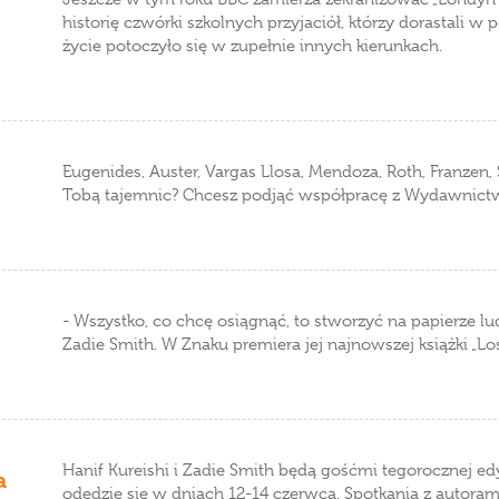
historię czwórki szkolnych przyjaciół, którzy dorastali 
życie potoczyło się w zupełnie innych kierunkach.
Eugenides, Auster, Vargas Llosa, Mendoza, Roth, Franzen, 
Tobą tajemnic? Chcesz podjąć współpracę z Wydawnic
- Wszystko, co chcę osiągnąć, to stworzyć na papierze lu
Zadie Smith. W Znaku premiera jej najnowszej książki „L
Hanif Kureishi i Zadie Smith będą gośćmi tegorocznej edy
a
odędzie się w dniach 12-14 czerwca. Spotkania z autoram