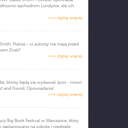
w północno-zachodnim Londynie, ale ich
>>> czytaj więcej
Smith, Marías - ci autorzy nie mają przed
twem Znak?
>>> czytaj więcej
dzi, którzy będą się wydawali żywi - mówi
ost and Found. Opowiadania".
>>> czytaj więcej
cji Big Book Festival w Warszawie, który
i zaplanowano na sobotę i niedzielę.