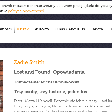
ej chwili możesz dokonać zmiany ustawień przeglądarki dotycząc
esz w
polityce prywatności
.
alności
Książki
Autorzy
O nas
/
About Us
Kariera
K
Zadie Smith
Lost and Found. Opowiadania
Tłumaczenie: Michał Kłobukowski
Trzy osoby, trzy historie, jeden los
Fatou, Marta i Hanwell. Pozornie nic ich nie łączy – ani k
którym żyją, ani życie, które ich doświadcza. Mają jedna
swojego miejsca. Każde idzie przez świat z tym samym b