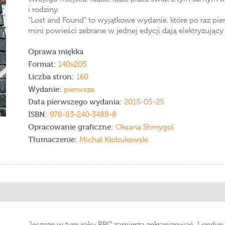
i rodziny.
"Lost and Found" to wyjątkowe wydanie, które po raz pier
mini powieści zebrane w jednej edycji dają elektryzujący 
Oprawa miękka
Format:
140x205
Liczba stron:
160
Wydanie:
pierwsze
Data pierwszego wydania:
2015-05-25
ISBN:
978-83-240-3488-8
Opracowanie graficzne:
Oksana Shmygol
Tłumaczenie:
Michał Kłobukowski
Jeszcze w tym roku BBC zamierza zekranizować „Londyn