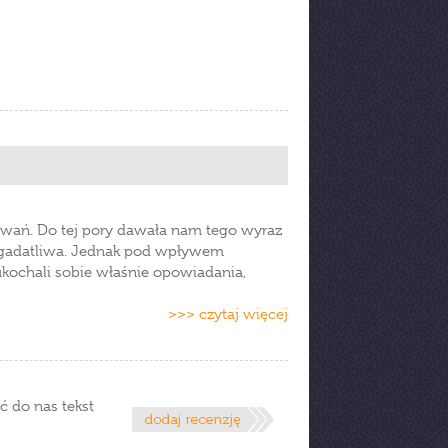
howań. Do tej pory dawała nam tego wyraz
 gadatliwa. Jednak pod wpływem
 ukochali sobie właśnie opowiadania,
>>> czytaj więcej
ć do nas tekst