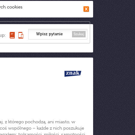
ych cookies
Szukaj
up:
raj, z którego pochodzą, ani miasto, w
k coś wspólnego – każde z nich poszukuje
agażem: tożsamości, miłości, samotności