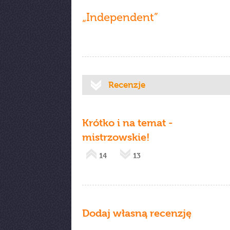
„Independent”
Recenzje
Krótko i na temat -
mistrzowskie!
14
13
Dodaj własną recenzję