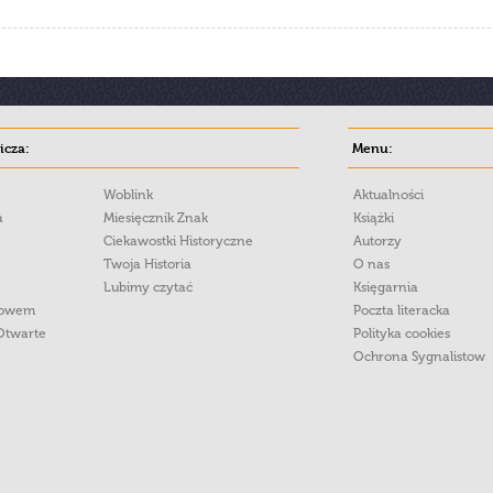
cza:
Menu:
Woblink
Aktualności
a
Miesięcznik Znak
Książki
Ciekawostki Historyczne
Autorzy
Twoja Historia
O nas
Lubimy czytać
Księgarnia
łowem
Poczta literacka
Otwarte
Polityka cookies
Ochrona Sygnalistow