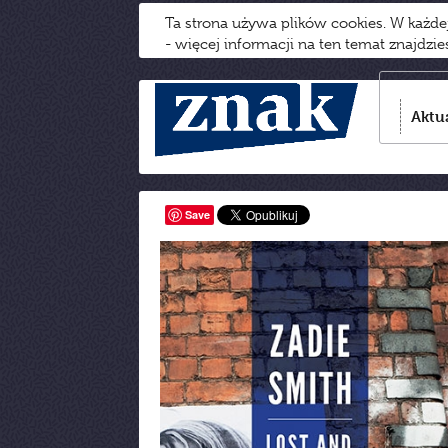
Ta strona używa plików cookies. W każd
- więcej informacji na ten temat znajdzi
Aktu
Save