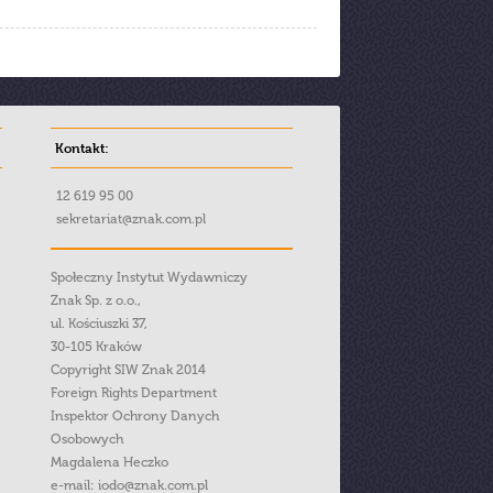
Kontakt:
12 619 95 00
sekretariat@znak.com.pl
Społeczny Instytut Wydawniczy
Znak Sp. z o.o.,
ul. Kościuszki 37,
30-105 Kraków
Copyright SIW Znak 2014
Foreign Rights Department
Inspektor Ochrony Danych
Osobowych
Magdalena Heczko
e-mail:
iodo@znak.com.pl