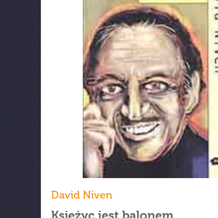
David Niven
Księżyc jest balonem