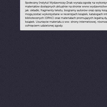
Społeczny Instytut Wydawniczy Znak wyraża zgodę na wykorzy
materiałów dostępnych aktualnie na stronie www.wydawnictwoz
jak: okładki, fragmenty tekstu, biogramy autorów oraz opisy ksią
mogą zostać wykorzystane w recenzjach książek, katalogach i
bibliotecznych (OPAC) oraz materiałach promujących legalną dy
książek. Usunięcie materiału z ww. strony internetowej, równoz
cofnięciem udzielonej zgody.