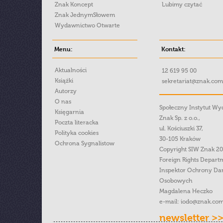
Znak Koncept
Lubimy czytać
Znak JednymSłowem
Wydawnictwo Otwarte
Menu:
Kontakt:
Aktualności
12 619 95 00
Książki
sekretariat@znak.com
Autorzy
O nas
Społeczny Instytut W
Księgarnia
Znak Sp. z o.o.,
Poczta literacka
ul. Kościuszki 37,
Polityka cookies
30-105 Kraków
Ochrona Sygnalistow
Copyright SIW Znak 2
Foreign Rights Depart
Inspektor Ochrony Da
Osobowych
Magdalena Heczko
e-mail:
iodo@znak.com
newsletter >