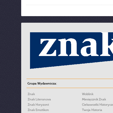
Grupa Wydawnicza:
Znak
Woblink
Znak Literanova
Miesięcznik Znak
Znak Horyzont
Ciekawostki Historyc
Znak Emotikon
Twoja Historia