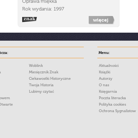
Oprawa miękka
Rok wydania: 1997
więcej
cza:
Menu:
Woblink
Aktualności
a
Miesięcznik Znak
Książki
Ciekawostki Historyczne
Autorzy
Twoja Historia
O nas
Lubimy czytać
Księgarnia
łowem
Poczta literacka
Otwarte
Polityka cookies
Ochrona Sygnalistow