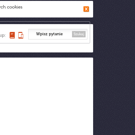
ych cookies
Szukaj
up: