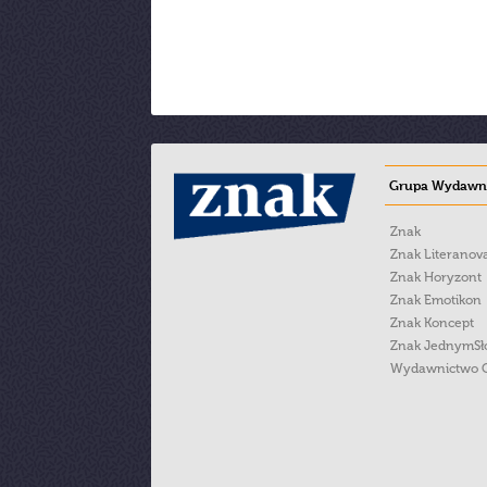
Grupa Wydawni
Znak
Znak Literanov
Znak Horyzont
Znak Emotikon
Znak Koncept
Znak JednymS
Wydawnictwo 