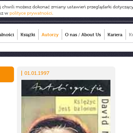
ej chwili możesz dokonać zmiany ustawień przeglądarki dotycząc
esz w
polityce prywatności
.
alności
Książki
Autorzy
O nas
/
About Us
Kariera
K
01.01.1997