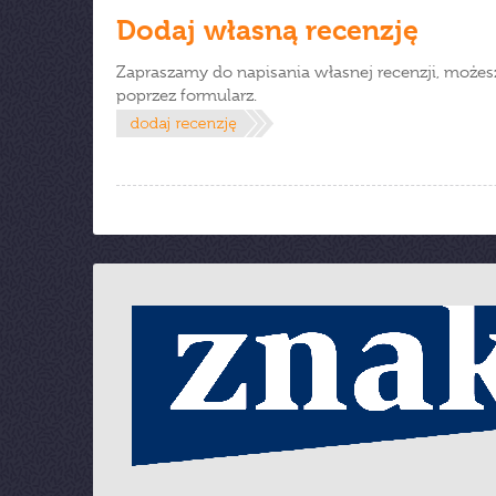
Dodaj własną recenzję
Zapraszamy do napisania własnej recenzji, możes
poprzez formularz.