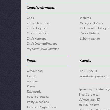
Grupa Wydawnicza:
Znak
Woblink
Znak Literanova
Miesięcznik Znak
Znak Horyzont
Ciekawostki Historyc
Znak Emotikon
Twoja Historia
Znak Koncept
Lubimy czytać
Znak JednymSłowem
Wydawnictwo Otwarte
Menu:
Kontakt:
Aktualności
12 619 95 00
Książki
sekretariat@znak.com
Autorzy
O nas
Społeczny Instytut W
Księgarnia
Znak Sp. z o.o.,
Poczta literacka
ul. Kościuszki 37,
Polityka cookies
30-105 Kraków
Ochrona Sygnalistow