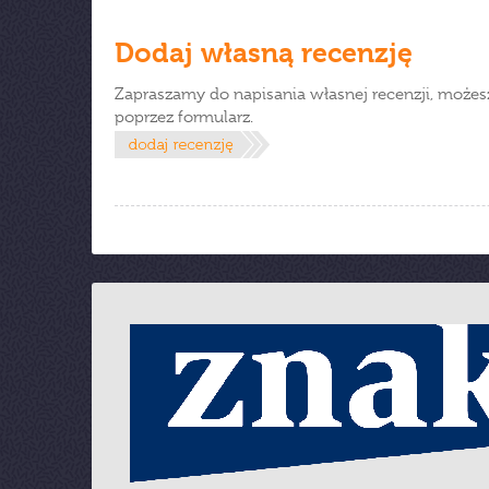
Dodaj własną recenzję
Zapraszamy do napisania własnej recenzji, możes
poprzez formularz.