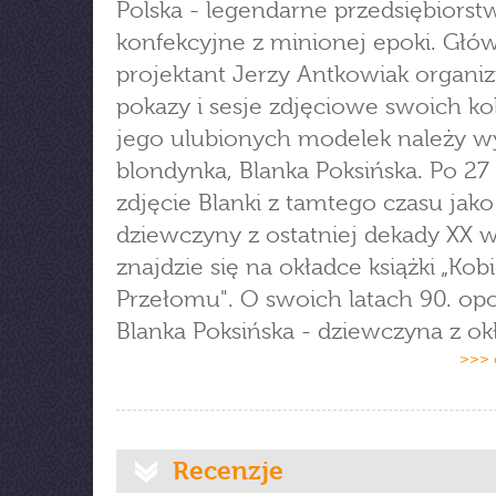
Polska - legendarne przedsiębiorst
konfekcyjne z minionej epoki. Głó
projektant Jerzy Antkowiak organiz
pokazy i sesje zdjęciowe swoich kol
jego ulubionych modelek należy w
blondynka, Blanka Poksińska. Po 27 
zdjęcie Blanki z tamtego czasu jak
dziewczyny z ostatniej dekady XX 
znajdzie się na okładce książki „Kob
Przełomu". O swoich latach 90. op
Blanka Poksińska - dziewczyna z okł
>>> 
Recenzje