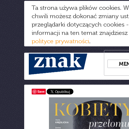
Ta strona używa plików cookies. W
chwili możesz dokonać zmiany us
przeglądarki dotyczących cookies
-
informacji na ten temat znajdziesz
polityce prywatności
.
ME
Save