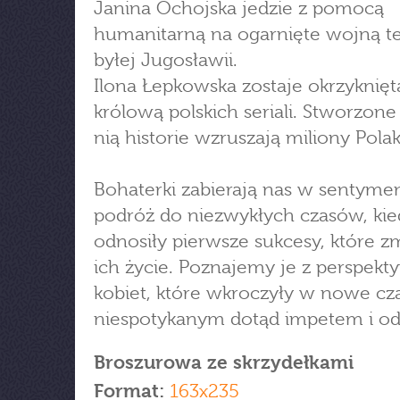
Janina Ochojska jedzie z pomocą
humanitarną na ogarnięte wojną t
byłej Jugosławii.
Ilona Łepkowska zostaje okrzyknięt
królową polskich seriali. Stworzone
nią historie wzruszają miliony Pola
Bohaterki zabierają nas w sentyme
podróż do niezwykłych czasów, kie
odnosiły pierwsze sukcesy, które z
ich życie. Poznajemy je z perspekt
kobiet, które wkroczyły w nowe cz
niespotykanym dotąd impetem i o
Broszurowa ze skrzydełkami
Format:
163x235