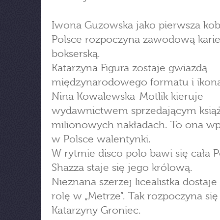
Iwona Guzowska jako pierwsza kob
Polsce rozpoczyna zawodową karie
bokserską.
Katarzyna Figura zostaje gwiazdą
międzynarodowego formatu i ikoną
Nina Kowalewska-Motlik kieruje
wydawnictwem sprzedającym książ
milionowych nakładach. To ona w
w Polsce walentynki.
W rytmie disco polo bawi się cała P
Shazza staje się jego królową.
Nieznana szerzej licealistka dostaj
rolę w „Metrze”. Tak rozpoczyna się 
Katarzyny Groniec.