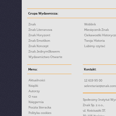
Grupa Wydawnicza:
Znak
Woblink
Znak Literanova
Miesięcznik Znak
Znak Horyzont
Ciekawostki Historyc
Znak Emotikon
Twoja Historia
Znak Koncept
Lubimy czytać
Znak JednymSłowem
Wydawnictwo Otwarte
Menu:
Kontakt:
Aktualności
12 619 95 00
Książki
sekretariat@znak.com
Autorzy
O nas
Społeczny Instytut W
Księgarnia
Znak Sp. z o.o.,
Poczta literacka
ul. Kościuszki 37,
Polityka cookies