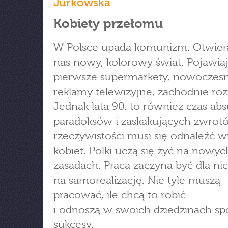
Jurkowska
Kobiety przełomu
W Polsce upada komunizm. Otwiera
nas nowy, kolorowy świat. Pojawiaj
pierwsze supermarkety, nowoczes
reklamy telewizyjne, zachodnie roz
Jednak lata 90. to również czas ab
paradoksów i zaskakujących zwrotó
rzeczywistości musi się odnaleźć w
kobiet. Polki uczą się żyć na nowyc
zasadach. Praca zaczyna być dla ni
na samorealizację. Nie tyle muszą
pracować, ile chcą to robić
i odnoszą w swoich dziedzinach sp
sukcesy.