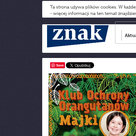
Ta strona używa plików cookies. W każd
- więcej informacji na ten temat znajdzi
Aktu
Save