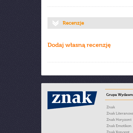
Recenzje
Dodaj własną recenzję
Grupa Wydawni
Znak
Znak Literanov
Znak Horyzont
Znak Emotikon
Znak Koncept