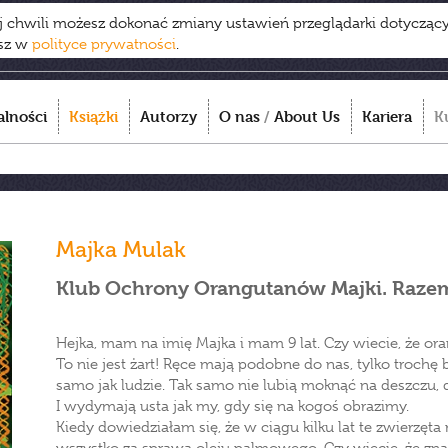
ej chwili możesz dokonać zmiany ustawień przeglądarki dotycząc
esz w
polityce prywatności
.
alności
Książki
Autorzy
O nas
/
About Us
Kariera
K
Majka Mulak
Klub Ochrony Orangutanów Majki. Razem
Hejka, mam na imię Majka i mam 9 lat. Czy wiecie, że ora
To nie jest żart! Ręce mają podobne do nas, tylko trochę b
samo jak ludzie. Tak samo nie lubią moknąć na deszczu, dl
I wydymają usta jak my, gdy się na kogoś obrazimy.
Kiedy dowiedziałam się, że w ciągu kilku lat te zwierzęt