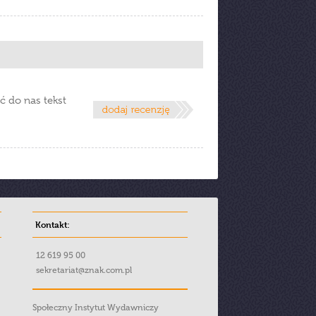
ć do nas tekst
Kontakt:
12 619 95 00
sekretariat@znak.com.pl
Społeczny Instytut Wydawniczy