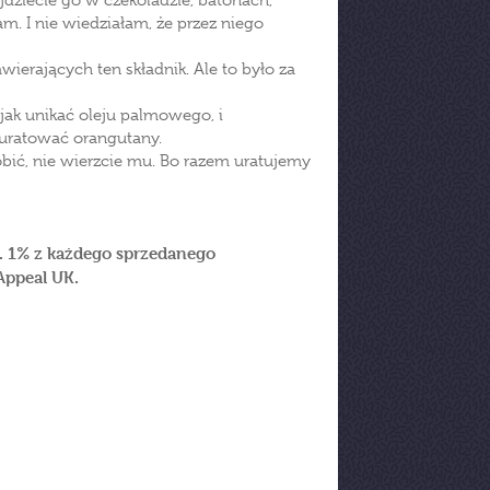
dziecie go w czekoladzie, batonach,
am. I nie wiedziałam, że przez niego
ierających ten składnik. Ale to było za
jak unikać oleju palmowego, i
 uratować orangutany.
bić, nie wierzcie mu. Bo razem uratujemy
. 1% z każdego sprzedanego
Appeal UK.