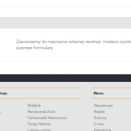
Zapraszamy do napisania własnej recenzji, możesz wysła
poprzez formularz.
cza:
Menu:
Woblink
Aktualności
a
Miesięcznik Znak
Książki
Ciekawostki Historyczne
Autorzy
Twoja Historia
O nas
Lubimy czytać
Księgarnia