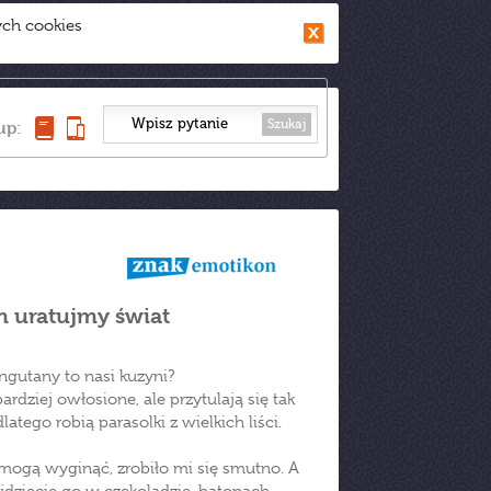
ych cookies
Szukaj
up:
 uratujmy świat
ngutany to nasi kuzyni?
ardziej owłosione, ale przytulają się tak
atego robią parasolki z wielkich liści.
a mogą wyginąć, zrobiło mi się smutno. A