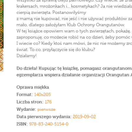
wszystko za sprawą oleju palmowego. Czy wiecie, że znaj
krakersach, mrożonkach i... kosmetykach? Ja nie wiedział
cierpią zwierzęta. Postanowiłyśmy
z mamą nie kupować, nie jeść i nie używać produktów zaw
mało, dlatego założyłam Klub Ochrony Orangutanów.
W tej książce opowiem wam o tych zwierzętach, pokażę, 
zaproponuję, co możecie robić na co dzień, żeby pomóc
I wiecie co? Kiedy ktoś nam mówi, że nic nie możemy zro
świat. To co, przyłączycie się do klubu?
Działamy!
Do dzieła! Kupując tę książkę, pomagasz orangutanom
egzemplarza wspiera działanie organizacji Orangutan 
Oprawa miękka
Format:
140x205
Liczba stron:
176
Wydanie:
pierwsze
Data pierwszego wydania:
2019-09-02
ISBN:
978-83-240-5154-0