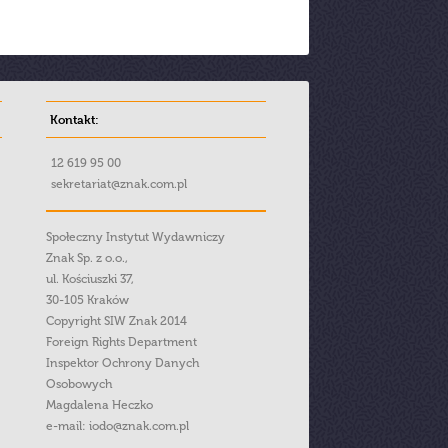
Kontakt:
12 619 95 00
sekretariat@znak.com.pl
Społeczny Instytut Wydawniczy
Znak Sp. z o.o.,
ul. Kościuszki 37,
30-105 Kraków
Copyright SIW Znak 2014
Foreign Rights Department
Inspektor Ochrony Danych
Osobowych
Magdalena Heczko
e-mail:
iodo@znak.com.pl