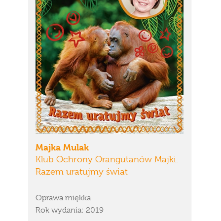
Majka Mulak
Klub Ochrony Orangutanów Majki.
Razem uratujmy świat
Oprawa miękka
Rok wydania: 2019