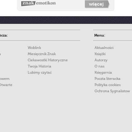
więcej
cza:
Menu:
Woblink
Aktualności
a
Miesięcznik Znak
Książki
Ciekawostki Historyczne
Autorzy
Twoja Historia
O nas
Lubimy czytać
Księgarnia
łowem
Poczta literacka
Otwarte
Polityka cookies
Ochrona Sygnalistow