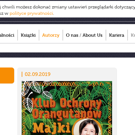
ej chwili możesz dokonać zmiany ustawień przeglądarki dotycząc
esz w
polityce prywatności
.
alności
Książki
Autorzy
O nas
/
About Us
Kariera
K
02.09.2019