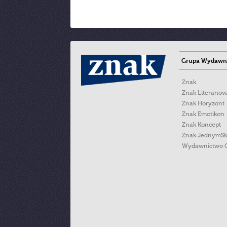
Grupa Wydawni
Znak
Znak Literanov
Znak Horyzont
Znak Emotikon
Znak Koncept
Znak JednymS
Wydawnictwo 