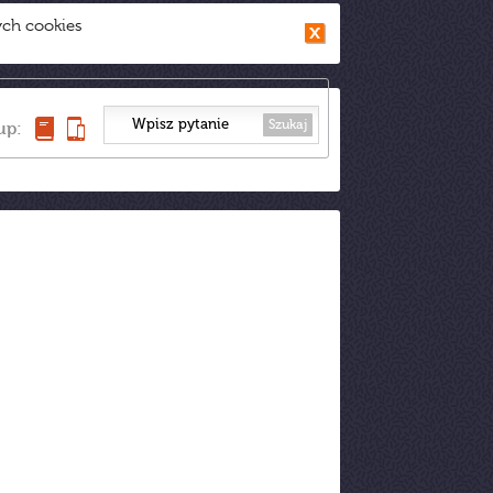
ych cookies
Szukaj
up: