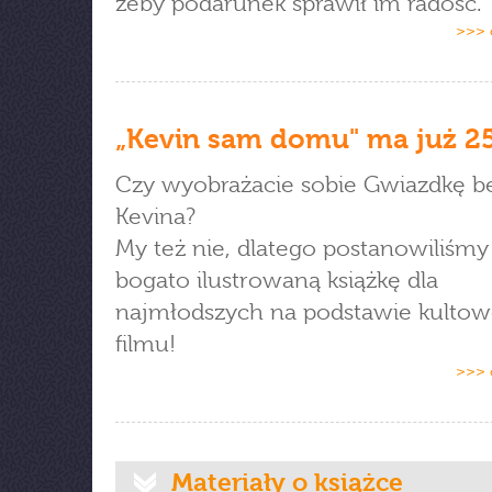
żeby podarunek sprawił im radość.
>>> 
„Kevin sam domu" ma już 25 
Czy wyobrażacie sobie Gwiazdkę b
Kevina?
My też nie, dlatego postanowiliśm
bogato ilustrowaną książkę dla
najmłodszych na podstawie kulto
filmu!
>>> 
Materiały o książce