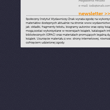
Magdalena Heczko
e-mail:
iodo@znak.com
newsletter >
Społeczny Instytut Wydawniczy Znak wyraża zgodę na wykorzy
materiałów dostępnych aktualnie na stronie www.wydawnictwoz
jak: okładki, fragmenty tekstu, biogramy autorów oraz opisy ksią
mogą zostać wykorzystane w recenzjach książek, katalogach i
bibliotecznych (OPAC) oraz materiałach promujących legalną dy
książek. Usunięcie materiału z ww. strony internetowej, równoz
cofnięciem udzielonej zgody.