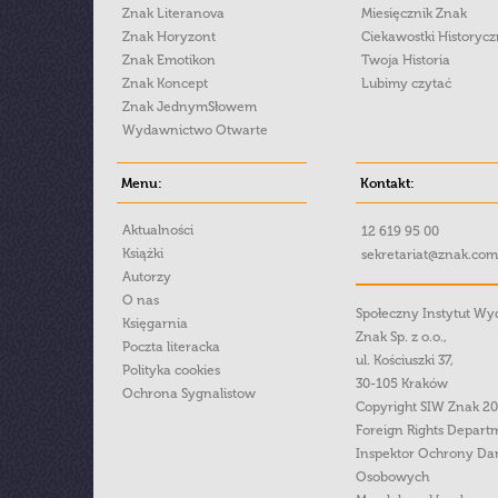
Znak Literanova
Miesięcznik Znak
Znak Horyzont
Ciekawostki Historyc
Znak Emotikon
Twoja Historia
Znak Koncept
Lubimy czytać
Znak JednymSłowem
Wydawnictwo Otwarte
Menu:
Kontakt:
Aktualności
12 619 95 00
Książki
sekretariat@znak.com
Autorzy
O nas
Społeczny Instytut W
Księgarnia
Znak Sp. z o.o.,
Poczta literacka
ul. Kościuszki 37,
Polityka cookies
30-105 Kraków
Ochrona Sygnalistow
Copyright SIW Znak 2
Foreign Rights Depart
Inspektor Ochrony Da
Osobowych