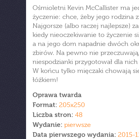
Ośmioletni Kevin McCallister ma j
życzenie: chce, żeby jego rodzina z
Najgorsze (albo raczej najlepsze) za
kiedy nieoczekiwanie to życzenie si
a na jego dom napadnie dwóch ok
zbirów. Na pewno nie przeczuwają,
niespodzianki przygotował dla nic
W końcu tylko mięczaki chowają si
łóżkiem!
Oprawa twarda
Format:
205x250
Liczba stron:
48
Wydanie:
pierwsze
Data pierwszego wydania:
2015-1