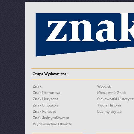
Grupa Wydawnicza:
Znak
Woblink
Znak Literanova
Miesięcznik Znak
Znak Horyzont
Ciekawostki Historyc
Znak Emotikon
Twoja Historia
Znak Koncept
Lubimy czytać
Znak JednymSłowem
Wydawnictwo Otwarte