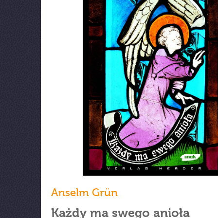
Anselm Grün
Każdy ma swego anioła