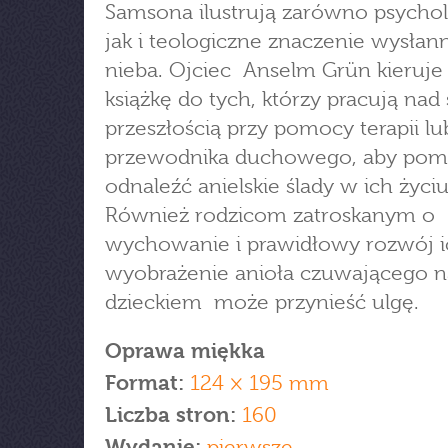
Samsona ilustrują zarówno psychol
jak i teologiczne znaczenie wysłan
nieba. Ojciec Anselm Grün kieruje
książkę do tych, którzy pracują nad
przeszłością przy pomocy terapii lu
przewodnika duchowego, aby pom
odnaleźć anielskie ślady w ich życiu
Również rodzicom zatroskanym o
wychowanie i prawidłowy rozwój ic
wyobrażenie anioła czuwającego 
dzieckiem może przynieść ulgę.
Oprawa miękka
Format:
124 × 195 mm
Liczba stron:
160
Wydanie:
pierwsze