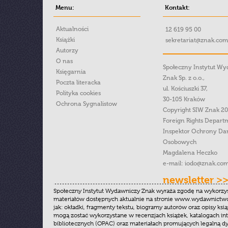
Menu:
Kontakt:
Aktualności
12 619 95 00
Książki
sekretariat@znak.com
Autorzy
O nas
Społeczny Instytut W
Księgarnia
Znak Sp. z o.o.,
Poczta literacka
ul. Kościuszki 37,
Polityka cookies
30-105 Kraków
Ochrona Sygnalistow
Copyright SIW Znak 2
Foreign Rights Depart
Inspektor Ochrony Da
Osobowych
Magdalena Heczko
e-mail:
iodo@znak.com
newsletter >
Społeczny Instytut Wydawniczy Znak wyraża zgodę na wykorzy
materiałów dostępnych aktualnie na stronie www.wydawnictwoz
jak: okładki, fragmenty tekstu, biogramy autorów oraz opisy ksią
mogą zostać wykorzystane w recenzjach książek, katalogach i
bibliotecznych (OPAC) oraz materiałach promujących legalną dy