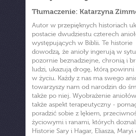
Tłumaczenie: Katarzyna Zimm
Autor w przepięknych historiach u
postacie dwudziestu czterech anio
występujących w Biblii. Te historie
dowodzą, że anioły ingerują w sytu
pozornie beznadziejne, chronią i b
ludzi, ukazują drogę, którą powinni
w życiu. Każdy z nas ma swego anio
towarzyszy nam od narodzin do śmi
także po niej. Wyobrażenie aniołó
także aspekt terapeutyczny - poma
poradzić sobie z lękiem, przeciwno
życiowymi i ranami, których doznal
Historie Sary i Hagar, Eliasza, Maryi