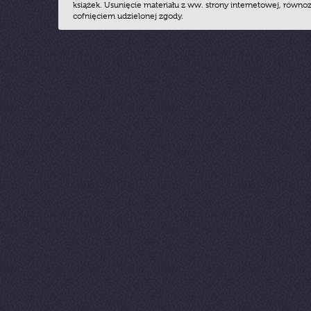
książek. Usunięcie materiału z ww. strony internetowej, równoz
cofnięciem udzielonej zgody.