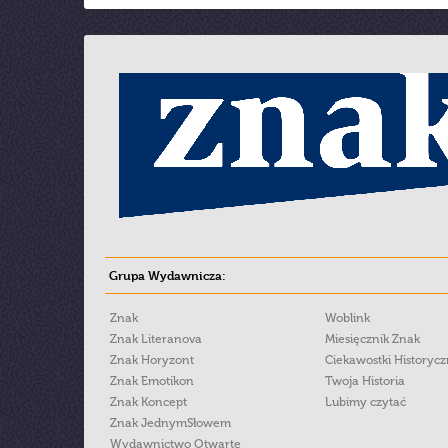
Grupa Wydawnicza:
Znak
Woblink
Znak Literanova
Miesięcznik Znak
Znak Horyzont
Ciekawostki Historyc
Znak Emotikon
Twoja Historia
Znak Koncept
Lubimy czytać
Znak JednymSłowem
Wydawnictwo Otwarte