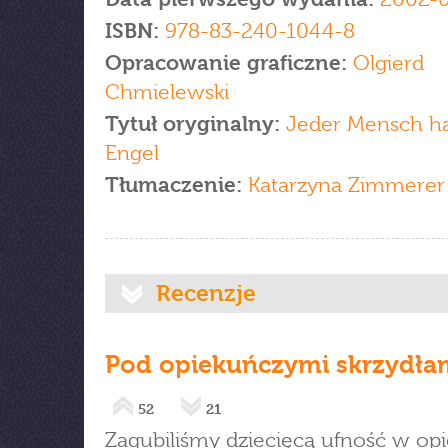
ISBN:
978-83-240-1044-8
Opracowanie graficzne:
Olgierd
Chmielewski
Tytuł oryginalny:
Jeder Mensch ha
Engel
Tłumaczenie:
Katarzyna Zimmerer
Recenzje
Pod opiekuńczymi skrzydła
52
21
Zagubiliśmy dziecięcą ufność w op