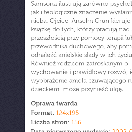
Samsona ilustrują zarówno psychol
jak i teologiczne znaczenie wysłan
nieba. Ojciec Anselm Grün kieruje
książkę do tych, którzy pracują nad
przeszłością przy pomocy terapii lu
przewodnika duchowego, aby pom
odnaleźć anielskie ślady w ich życiu
Również rodzicom zatroskanym o
wychowanie i prawidłowy rozwój ic
wyobrażenie anioła czuwającego 
dzieckiem może przynieść ulgę.
Oprawa twarda
Format:
124x195
Liczba stron:
156
Data pierwszego wydania:
2002-0