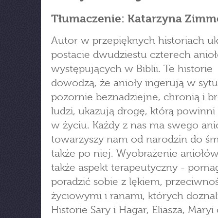
Tłumaczenie: Katarzyna Zimm
Autor w przepięknych historiach u
postacie dwudziestu czterech anio
występujących w Biblii. Te historie
dowodzą, że anioły ingerują w sytu
pozornie beznadziejne, chronią i b
ludzi, ukazują drogę, którą powinni
w życiu. Każdy z nas ma swego anio
towarzyszy nam od narodzin do śmi
także po niej. Wyobrażenie aniołó
także aspekt terapeutyczny - poma
poradzić sobie z lękiem, przeciwno
życiowymi i ranami, których doznal
Historie Sary i Hagar, Eliasza, Maryi