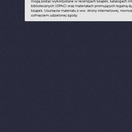
mogą zostać wykorzystane w recenzjach książek, katalogach i
bibliotecznych (OPAC) oraz materiałach promujących legalną dy
książek. Usunięcie materiału z ww. strony internetowej, równoz
cofnięciem udzielonej zgody.