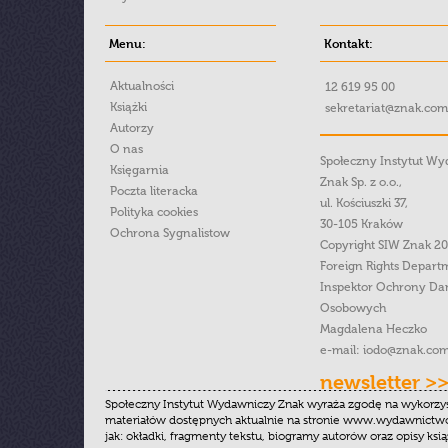
Menu:
Kontakt:
Aktualności
12 619 95 00
Książki
sekretariat@znak.com
Autorzy
O nas
Społeczny Instytut W
Księgarnia
Znak Sp. z o.o.,
Poczta literacka
ul. Kościuszki 37,
Polityka cookies
30-105 Kraków
Ochrona Sygnalistow
Copyright SIW Znak 2
Foreign Rights Depart
Inspektor Ochrony Da
Osobowych
Magdalena Heczko
e-mail:
iodo@znak.com
newsletter >
Społeczny Instytut Wydawniczy Znak wyraża zgodę na wykorzy
materiałów dostępnych aktualnie na stronie www.wydawnictwoz
jak: okładki, fragmenty tekstu, biogramy autorów oraz opisy ksią