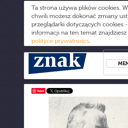
Ta strona używa plików cookies. W
chwili możesz dokonać zmiany us
przeglądarki dotyczących cookies
-
informacji na ten temat znajdziesz
polityce prywatności
.
ME
Save