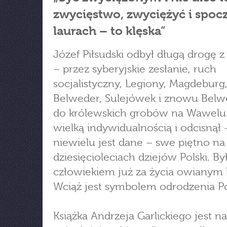
zwycięstwo, zwyciężyć i spoc
laurach – to klęska”
Józef Piłsudski odbył długą drogę 
– przez syberyjskie zesłanie, ruch
socjalistyczny, Legiony, Magdeburg
Belweder, Sulejówek i znowu Belw
do królewskich grobów na Wawelu.
wielką indywidualnością i odcisnął 
niewielu jest dane – swe piętno na 
dziesięcioleciach dziejów Polski. By
człowiekiem już za życia owianym 
Wciąż jest symbolem odrodzenia Po
Książka Andrzeja Garlickiego jest na