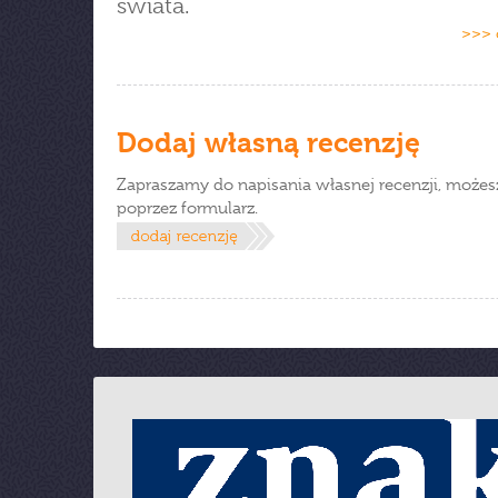
świata.
>>> 
Dodaj własną recenzję
Zapraszamy do napisania własnej recenzji, możes
poprzez formularz.