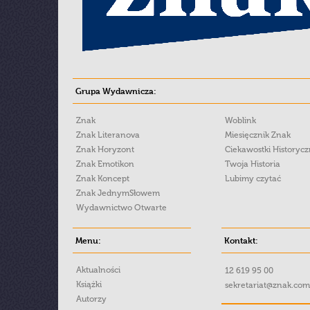
Grupa Wydawnicza:
Znak
Woblink
Znak Literanova
Miesięcznik Znak
Znak Horyzont
Ciekawostki Historyc
Znak Emotikon
Twoja Historia
Znak Koncept
Lubimy czytać
Znak JednymSłowem
Wydawnictwo Otwarte
Menu:
Kontakt:
Aktualności
12 619 95 00
Książki
sekretariat@znak.com
Autorzy