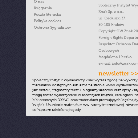
O nas
Społeczny Instytut W
Księgarnia
Znak Sp. z o.o.,
Poczta literacka
ul. Kościuszki 37,
Polityka cookies
30-105 Kraków
Ochrona Sygnalistow
Copyright SIW Znak 2
Foreign Rights Depart
Inspektor Ochrony Da
Osobowych
Magdalena Heczko
e-mail:
iodo@znak.com
newsletter >
Społeczny Instytut Wydawniczy Znak wyraża zgodę na wykorzy
materiałów dostępnych aktualnie na stronie www.wydawnictwoz
jak: okładki, fragmenty tekstu, biogramy autorów oraz opisy ksią
mogą zostać wykorzystane w recenzjach książek, katalogach i
bibliotecznych (OPAC) oraz materiałach promujących legalną dy
książek. Usunięcie materiału z ww. strony internetowej, równoz
cofnięciem udzielonej zgody.