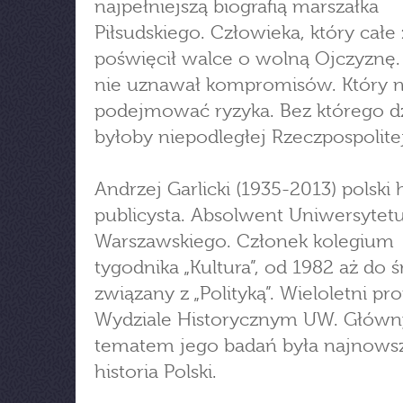
najpełniejszą biografią marszałka
Piłsudskiego. Człowieka, który całe 
poświęcił walce o wolną Ojczyznę.
nie uznawał kompromisów. Który ni
podejmować ryzyka. Bez którego dz
byłoby niepodległej Rzeczpospolitej
Andrzej Garlicki (1935-2013) polski h
publicysta. Absolwent Uniwersytet
Warszawskiego. Członek kolegium
tygodnika „Kultura”, od 1982 aż do ś
związany z „Polityką”. Wieloletni pr
Wydziale Historycznym UW. Głów
tematem jego badań była najnows
historia Polski.