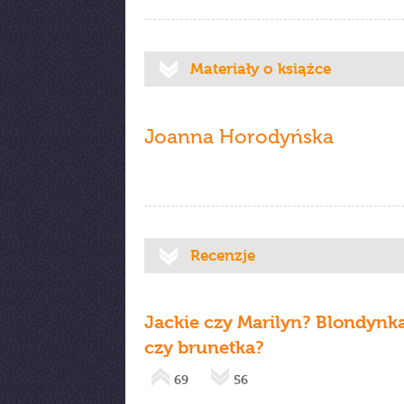
Materiały o książce
Joanna Horodyńska
Recenzje
Jackie czy Marilyn? Blondynk
czy brunetka?
69
56