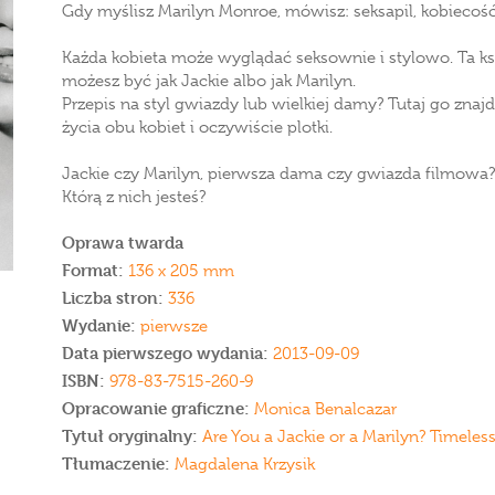
Gdy myślisz Marilyn Monroe, mówisz: seksapil, kobiecość
Każda kobieta może wyglądać seksownie i stylowo. Ta ksią
możesz być jak Jackie albo jak Marilyn.
Przepis na styl gwiazdy lub wielkiej damy? Tutaj go znajdz
życia obu kobiet i oczywiście plotki.
Jackie czy Marilyn, pierwsza dama czy gwiazda filmowa?
Którą z nich jesteś?
Oprawa twarda
Format:
136 x 205 mm
Liczba stron:
336
Wydanie:
pierwsze
Data pierwszego wydania:
2013-09-09
ISBN:
978-83-7515-260-9
Opracowanie graficzne:
Monica Benalcazar
Tytuł oryginalny:
Are You a Jackie or a Marilyn? Timeles
Tłumaczenie:
Magdalena Krzysik