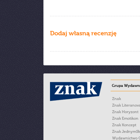
Dodaj własną recenzję
Grupa Wydawni
Znak
Znak Literanov
Znak Horyzont
Znak Emotikon
Znak Koncept
Znak JednymS
Wydawnictwo 