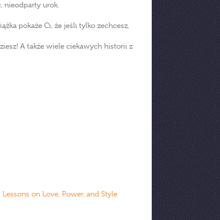
, nieodparty urok.
żka pokaże Ci, że jeśli tylko zechcesz,
iesz! A także wiele ciekawych historii z
s Lessons on Love, Power, and Style