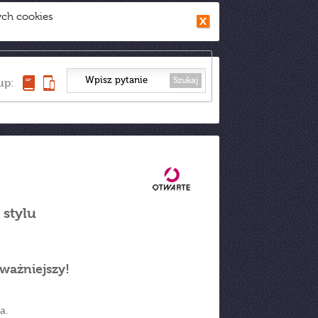
ych cookies
Szukaj
up:
 stylu
jważniejszy!
a.