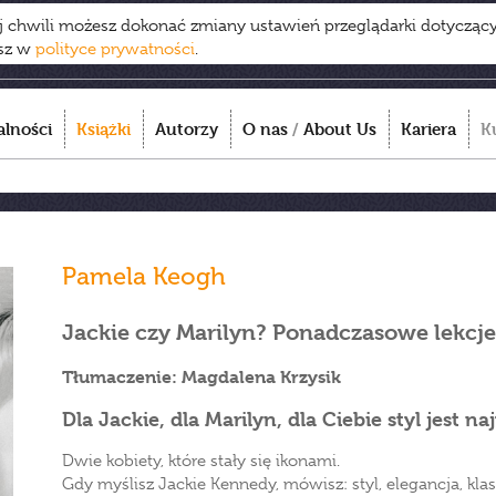
ej chwili możesz dokonać zmiany ustawień przeglądarki dotycząc
esz w
polityce prywatności
.
alności
Książki
Autorzy
O nas
/
About Us
Kariera
K
Pamela Keogh
Jackie czy Marilyn? Ponadczasowe lekcje
Tłumaczenie: Magdalena Krzysik
Dla Jackie, dla Marilyn, dla Ciebie styl jest na
Dwie kobiety, które stały się ikonami.
Gdy myślisz Jackie Kennedy, mówisz: styl, elegancja, klas