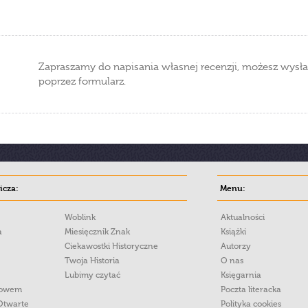
Zapraszamy do napisania własnej recenzji, możesz wysła
poprzez formularz.
cza:
Menu:
Woblink
Aktualności
a
Miesięcznik Znak
Książki
Ciekawostki Historyczne
Autorzy
Twoja Historia
O nas
Lubimy czytać
Księgarnia
łowem
Poczta literacka
Otwarte
Polityka cookies