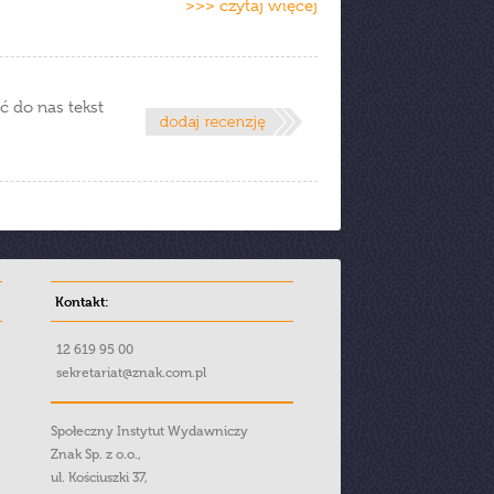
>>> czytaj więcej
ć do nas tekst
Kontakt:
12 619 95 00
sekretariat@znak.com.pl
Społeczny Instytut Wydawniczy
Znak Sp. z o.o.,
ul. Kościuszki 37,