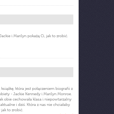
Jackie i Marilyn pokażą Ci, jak to zrobić.
siążkę, która jest połączeniem biografii z
kobiety - Jackie Kennedy i Marilyn Monroe.
ak obie cechowała klasa i niepowtarzalny
ktualne i dziś. Która z nas nie chciałaby
ak to zrobić.