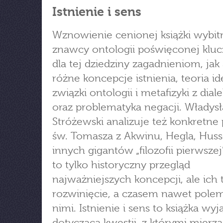
Istnienie i sens
Wznowienie cenionej książki wybi
znawcy ontologii poświęconej kl
dla tej dziedziny zagadnieniom, jak
różne koncepcje istnienia, teoria ide
związki ontologii i metafizyki z dial
oraz problematyka negacji. Władys
Stróżewski analizuje też konkretne
św. Tomasza z Akwinu, Hegla, Husse
innych gigantów „filozofii pierwszej”
to tylko historyczny przegląd
najważniejszych koncepcji, ale ich
rozwinięcie, a czasem nawet polem
nimi. Istnienie i sens to książka wy
dotycząca kwestii, z którymi mierzą 