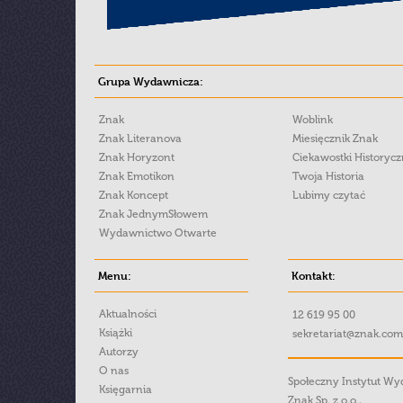
Grupa Wydawnicza:
Znak
Woblink
Znak Literanova
Miesięcznik Znak
Znak Horyzont
Ciekawostki Historyc
Znak Emotikon
Twoja Historia
Znak Koncept
Lubimy czytać
Znak JednymSłowem
Wydawnictwo Otwarte
Menu:
Kontakt:
Aktualności
12 619 95 00
Książki
sekretariat@znak.com
Autorzy
O nas
Społeczny Instytut W
Księgarnia
Znak Sp. z o.o.,