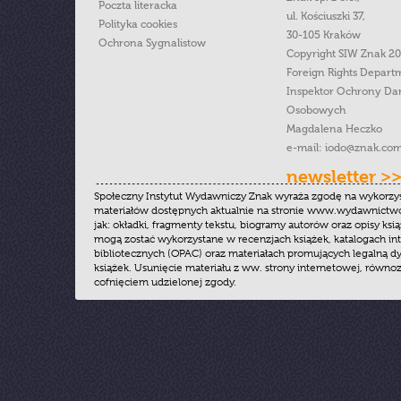
Poczta literacka
ul. Kościuszki 37,
Polityka cookies
30-105 Kraków
Ochrona Sygnalistow
Copyright SIW Znak 2
Foreign Rights Depart
Inspektor Ochrony Da
Osobowych
Magdalena Heczko
e-mail:
iodo@znak.com
newsletter >
Społeczny Instytut Wydawniczy Znak wyraża zgodę na wykorzy
materiałów dostępnych aktualnie na stronie www.wydawnictwoz
jak: okładki, fragmenty tekstu, biogramy autorów oraz opisy ksią
mogą zostać wykorzystane w recenzjach książek, katalogach i
bibliotecznych (OPAC) oraz materiałach promujących legalną dy
książek. Usunięcie materiału z ww. strony internetowej, równoz
cofnięciem udzielonej zgody.