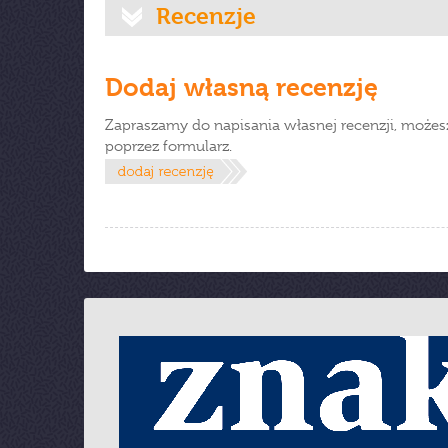
Recenzje
Dodaj własną recenzję
Zapraszamy do napisania własnej recenzji, możes
poprzez formularz.