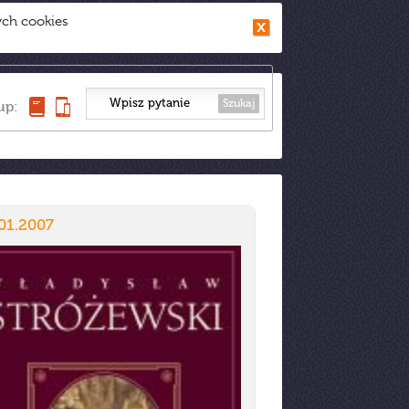
ych cookies
Szukaj
up:
01.2007