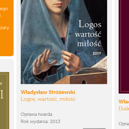
iego
k
zary
Władysław Stróżewski
Logos, wartość, miłość
Wła
Dial
Oprawa twarda
Rok wydania: 2013
Opra