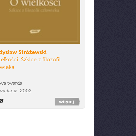
dysław Stróżewski
elkości. Szkice z filozofii
owieka
wa twarda
wydania: 2002
więcej