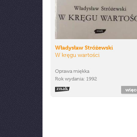
Władysław Stróżewski
W kręgu wartości
Oprawa miękka
Rok wydania: 1992
więc