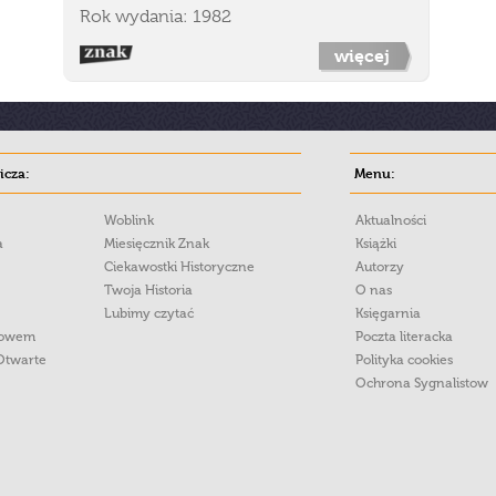
Rok wydania: 1982
więcej
cza:
Menu:
Woblink
Aktualności
a
Miesięcznik Znak
Książki
Ciekawostki Historyczne
Autorzy
Twoja Historia
O nas
Lubimy czytać
Księgarnia
łowem
Poczta literacka
Otwarte
Polityka cookies
Ochrona Sygnalistow