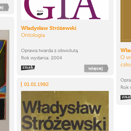
ej
Władysław Stróżewski
Ontologia
Wła
Oprawa twarda z obwolutą
O wi
Rok wydania: 2004
czł
więcej
Opra
01.01.1982
Rok 