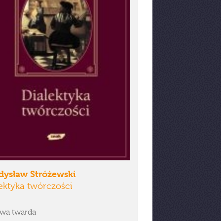
dysław Stróżewski
ektyka twórczości
wa twarda