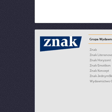
Grupa Wydawni
Znak
Znak Literanov
Znak Horyzont
Znak Emotikon
Znak Koncept
Znak JednymS
Wydawnictwo 