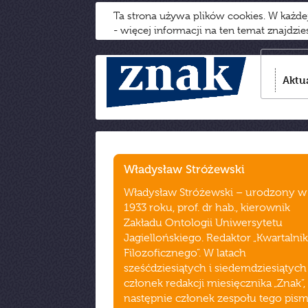
Ta strona używa plików cookies. W każd
- więcej informacji na ten temat znajdzi
Aktu
Władysław Stróżewski
Władysław Stróżewski – urodzony w
1933 roku, prof. dr hab., kierownik
Zakładu Ontologii Uniwersytetu
Jagiellońskiego. Redaktor „Kwartalni
Filozoficznego”. W latach
sześćdziesiątych i siedemdziesiątych
członek redakcji miesięcznika „Znak”,
następnie członek zespołu tego pism