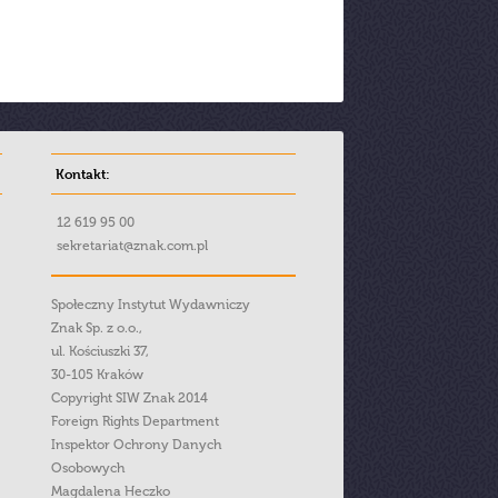
Kontakt:
12 619 95 00
sekretariat@znak.com.pl
Społeczny Instytut Wydawniczy
Znak Sp. z o.o.,
ul. Kościuszki 37,
30-105 Kraków
Copyright SIW Znak 2014
Foreign Rights Department
Inspektor Ochrony Danych
Osobowych
Magdalena Heczko