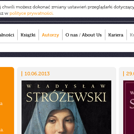
ej chwili możesz dokonać zmiany ustawień przeglądarki dotycząc
esz w
polityce prywatności
.
alności
Książki
Autorzy
O nas
/
About Us
Kariera
K
10.06.2013
29.
ka
a.