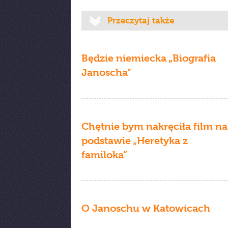
Przeczytaj także
Będzie niemiecka „Biografia
Janoscha”
Chętnie bym nakręciła film na
podstawie „Heretyka z
familoka”
O Janoschu w Katowicach