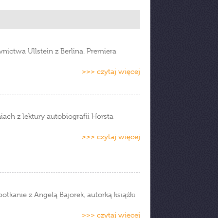
ictwa Ullstein z Berlina. Premiera
>>> czytaj więcej
ch z lektury autobiografii Horsta
>>> czytaj więcej
tkanie z Angelą Bajorek, autorką książki
>>> czytaj więcej