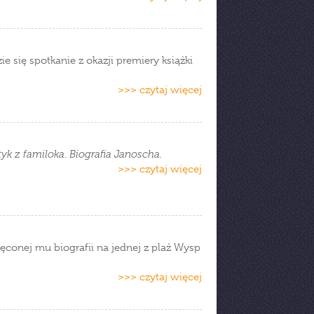
 się spotkanie z okazji premiery książki
>>> czytaj więcej
tyk z familoka
.
Biografia Janoscha.
>>> czytaj więcej
ęconej mu biografii na jednej z plaż Wysp
>>> czytaj więcej