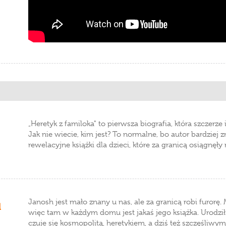
„Heretyk z familoka" to pierwsza biografia, która szczerze
Jak nie wiecie, kim jest? To normalne, bo autor bardziej
rewelacyjne książki dla dzieci, które za granicą osiągnęł
Janosh jest mało znany u nas, ale za granicą robi furorę.
d
więc tam w każdym domu jest jakaś jego książka. Urodził
czuje się kosmopolitą, heretykiem, a dziś też szczęśliw