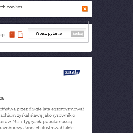
ych cookies
Szukaj
up:
ka
ieciństwa przez długie lata egzorcyzmował
achium zyskał sławę jako rysownik o
terów Miś i Tygrysek, popularnością
brazoburczy Janosch ilustrował także