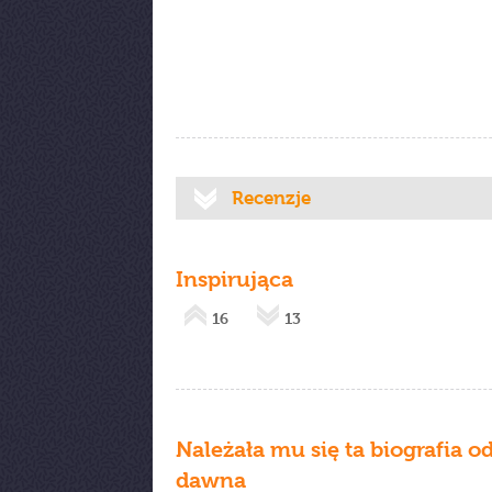
Recenzje
Inspirująca
16
13
Należała mu się ta biografia o
dawna