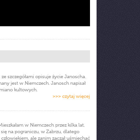
 i ze szczegółami opisuje życie Janoscha.
 znany jest w Niemczech. Janosch napisał
y miano kultowych.
>>> czytaj więcej
 Mieszkałam w Niemczech przez kilka lat,
 się na pograniczu, w Zabrzu, dlatego
ym człowiekiem, ale zanim zaczął uśmiechać