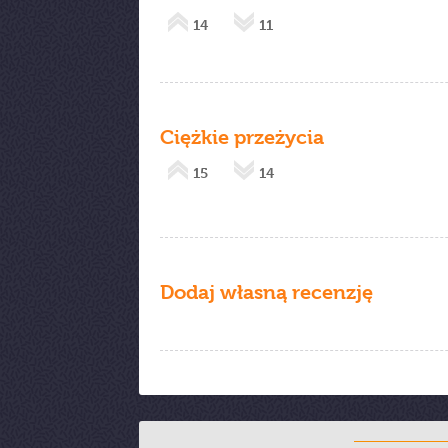
14
11
Ciężkie przeżycia
15
14
Dodaj własną recenzję