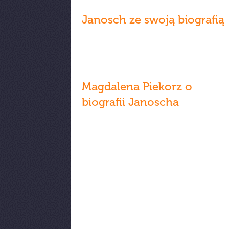
Janosch ze swoją biografią
Magdalena Piekorz o
biografii Janoscha