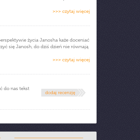
>>> czytaj więcej
erspektywie życia Janosha każe doceniać
zyć się Janosh, do dziś dzień nie równają
>>> czytaj więcej
ć do nas tekst