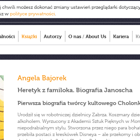
ej chwili możesz dokonać zmiany ustawień przeglądarki dotycząc
esz w
polityce prywatności
.
alności
Książki
Autorzy
O nas
/
About Us
Kariera
K
Angela Bajorek
Heretyk z familoka. Biografia Janoscha
Pierwsza biografia twórcy kultowego Cholon
Urodził się w robotniczej dzielnicy Zabrza. Koszmary dz
alkoholem. Wyrzucony z Akademii Sztuk Pięknych w Mon
niepodrabialnym stylu. Stworzona przez niego para boha
przebiła postaci z kreskówek Disneya – ale przekorny i o