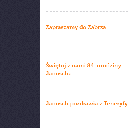
Zapraszamy do Zabrza!
Świętuj z nami 84. urodziny
Janoscha
Janosch pozdrawia z Teneryfy