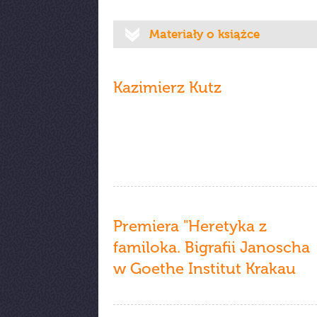
Materiały o książce
Kazimierz Kutz
Premiera "Heretyka z
familoka. Bigrafii Janoscha
w Goethe Institut Krakau