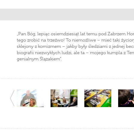
„Pan Bóg, lepiąc osiemdziesiąt lat temu pod Zabrzem Hor
tego zrobić na trzeźwo! To niemożliwe – mieć taki życio
sklejony z komizmem – jakby były śledziami z jednej bec
biografii niezwykłych ludzi, ale ta – mojego kumpla z Te
genialnym Ślązakiem”.