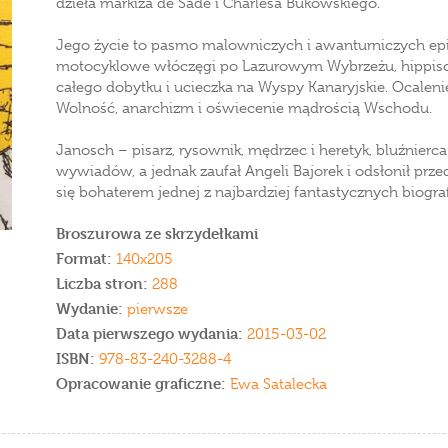
dzieła markiza de Sade i Charlesa Bukowskiego.
Jego życie to pasmo malowniczych i awanturniczych epi
motocyklowe włóczęgi po Lazurowym Wybrzeżu, hippiso
całego dobytku i ucieczka na Wyspy Kanaryjskie. Ocaleni
Wolność, anarchizm i oświecenie mądrością Wschodu.
Janosch – pisarz, rysownik, mędrzec i heretyk, bluźnierca
wywiadów, a jednak zaufał Angeli Bajorek i odsłonił prze
się bohaterem jednej z najbardziej fantastycznych biogra
Broszurowa ze skrzydełkami
Format:
140x205
Liczba stron:
288
Wydanie:
pierwsze
Data pierwszego wydania:
2015-03-02
ISBN:
978-83-240-3288-4
Opracowanie graficzne:
Ewa Satalecka