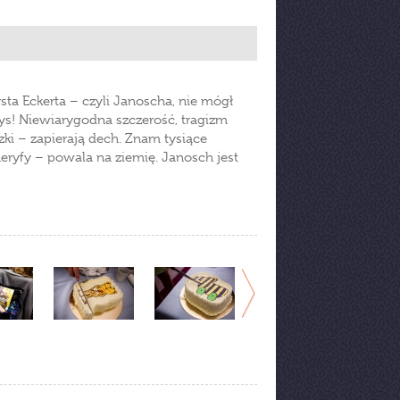
sta Eckerta – czyli Janoscha, nie mógł
rys! Niewiarygodna szczerość, tragizm
zki – zapierają dech. Znam tysiące
neryfy – powala na ziemię. Janosch jest