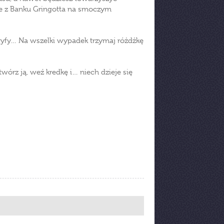
ce z Banku Gringotta na smoczym
ogryfy… Na wszelki wypadek trzymaj różdżkę
wórz ją, weź kredkę i… niech dzieje się