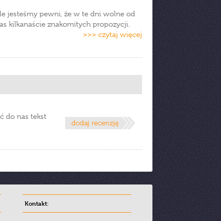
ale jesteśmy pewni, że w te dni wolne od
as kilkanaście znakomitych propozycji.
>>> czytaj więcej
ć do nas tekst
Kontakt: