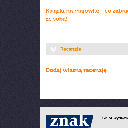
Książki na majówkę - co zabra
ze sobą!
Recenzje
Dodaj własną recenzję
Grupa Wydawni