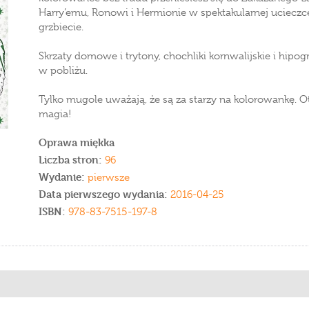
Harry’emu, Ronowi i Hermionie w spektakularnej uciecz
grzbiecie.
Skrzaty domowe i trytony, chochliki kornwalijskie i hip
w pobliżu.
Tylko mugole uważają, że są za starzy na kolorowankę. Ot
magia!
Oprawa miękka
Liczba stron:
96
Wydanie:
pierwsze
Data pierwszego wydania:
2016-04-25
ISBN:
978-83-7515-197-8