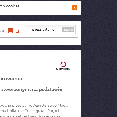
ych cookies
Szukaj
up:
lorowania
i stworzonymi na podstawie
kowane przez samo Ministerstwo Magii.
 trolla, nic Ci nie grozi. Dzięki tej
asu, a nawet będziesz towarzyszyć