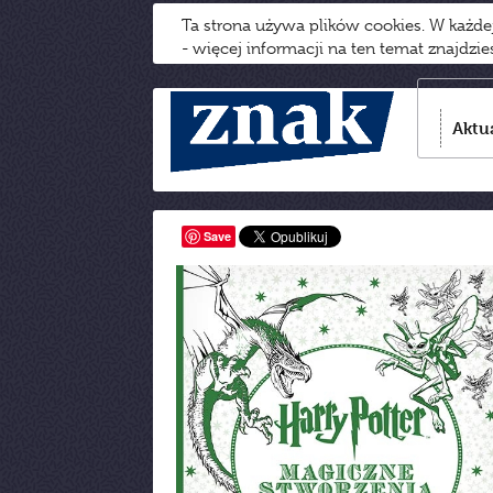
Ta strona używa plików cookies. W każd
- więcej informacji na ten temat znajdzi
Aktu
Save