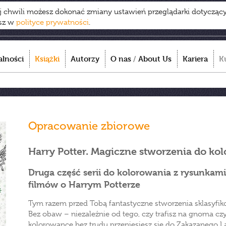
ej chwili możesz dokonać zmiany ustawień przeglądarki dotycząc
esz w
polityce prywatności
.
alności
Książki
Autorzy
O nas
/
About Us
Kariera
K
Opracowanie zbiorowe
Harry Potter. Magiczne stworzenia do ko
Druga część serii do kolorowania z rysunkam
filmów o Harrym Potterze
Tym razem przed Tobą fantastyczne stworzenia sklasyfi
Bez obaw – niezależnie od tego, czy trafisz na gnoma czy na
kolorowance bez trudu przeniesiesz się do Zakazanego L