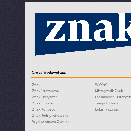
Grupa Wydawnicza:
Znak
Woblink
Znak Literanova
Miesięcznik Znak
Znak Horyzont
Ciekawostki Historyc
Znak Emotikon
Twoja Historia
Znak Koncept
Lubimy czytać
Znak JednymSłowem
Wydawnictwo Otwarte