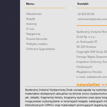
Menu:
Kontakt:
Aktualności
12 619 95 00
Książki
sekretariat@znak.com
Autorzy
O nas
Społeczny Instytut W
Księgarnia
Znak Sp. z o.o.,
Poczta literacka
ul. Kościuszki 37,
Polityka cookies
30-105 Kraków
Ochrona Sygnalistow
Copyright SIW Znak 2
Foreign Rights Depart
Inspektor Ochrony Da
Osobowych
Magdalena Heczko
e-mail:
iodo@znak.com
newsletter >
Społeczny Instytut Wydawniczy Znak wyraża zgodę na wykorzy
materiałów dostępnych aktualnie na stronie www.wydawnictwoz
jak: okładki, fragmenty tekstu, biogramy autorów oraz opisy ksią
mogą zostać wykorzystane w recenzjach książek, katalogach i
bibliotecznych (OPAC) oraz materiałach promujących legalną dy