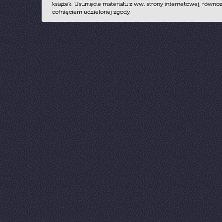
książek. Usunięcie materiału z ww. strony internetowej, równoz
cofnięciem udzielonej zgody.