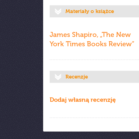
Materiały o książce
James Shapiro, „The New
York Times Books Review”
Recenzje
Dodaj własną recenzję