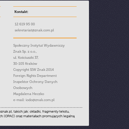
Kontakt:
12 619 95 00
sekretariat@znak.com.pl
Społeczny Instytut Wydawniczy
Znak Sp. z o.o.,
ul. Kościuszki 37,
30-105 Kraków
Copyright SIW Znak 2014
Foreign Rights Department
Inspektor Ochrony Danych
Osobowych
Magdalena Heczko
e-mail:
iodo@znak.com.pl
.pl, takich jak: okładki, fragmenty tekstu,
ych (OPAC) oraz materiałach promujących legalną