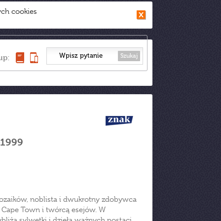
ych cookies
Szukaj
up:
–1999
rozaików, noblista i dwukrotny zdobywca
f Cape Town i twórcą esejów. W
liża sylwetki i dzieła ważnych postaci