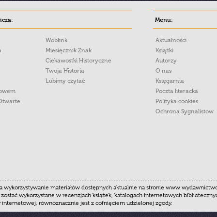
cza:
Menu:
Woblink
Aktualności
a
Miesięcznik Znak
Książki
Ciekawostki Historyczne
Autorzy
Twoja Historia
O nas
Lubimy czytać
Księgarnia
łowem
Poczta literacka
Otwarte
Polityka cookies
Ochrona Sygnalistow
 wykorzystywanie materiałów dostępnych aktualnie na stronie www.wydawnictwoznak
 zostać wykorzystane w recenzjach książek, katalogach internetowych biblioteczn
y internetowej, równoznacznie jest z cofnięciem udzielonej zgody.