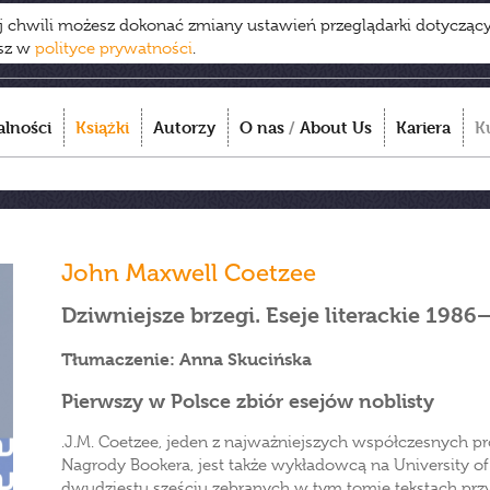
ej chwili możesz dokonać zmiany ustawień przeglądarki dotycząc
esz w
polityce prywatności
.
alności
Książki
Autorzy
O nas
/
About Us
Kariera
K
John Maxwell Coetzee
Dziwniejsze brzegi. Eseje literackie 1986
Tłumaczenie: Anna Skucińska
Pierwszy w Polsce zbiór esejów noblisty
.J.M. Coetzee, jeden z najważniejszych współczesnych p
Nagrody Bookera, jest także wykładowcą na University o
dwudziestu sześciu zebranych w tym tomie tekstach przyb