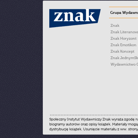
Grupa Wydawni
Znak
Znak Literanov
Znak Horyzont
Znak Emotikon
Znak Koncept
Znak JednymS
Wydawnictwo 
Społeczny Instytut Wydawniczy Znak wyraża zgodę na
biogramy autorów oraz opisy książek. Materiały mogą
dystrybucję książek. Usunięcie materiału z ww. stron