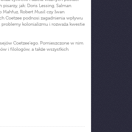
h pisarzy, jak: Doris Lessing, Salman
b Mahfuz, Robert Musil czy Iwan
ach Coetzee podnosi zagadnienia wpływu
za problemy kolonializmu i rozważa kwestie
esejów Coetzee'ego. Pomieszczone w nim
ów i filologów, a także wszystkich