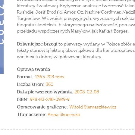
literatury światowej. Krytycznie analizuje twórczość takic
Rushdie, Josif Brodski, Amos Oz, Nadine Gordimer, Nadżi
Turgieniew. W swoich precyzyjnych, wyważonych szkic
biografii i kontekstu historycznego na twórczość, porus
przekładu współczesnych klasyków, jak Kafka i Borges.
Dziwniejsze brzegi
to pierwszy wydany w Polsce zbiór 
teksty stanowią lekturę obowiązkową dla literaturoznawc
wielbicieli dobrej współczesnej literatury.
Oprawa twarda
Format:
136 x 205 mm
Liczba stron:
360
Data pierwszego wydania:
2008-02-08
ISBN:
978-83-240-0929-9
Opracowanie graficzne:
Witold Siemaszkiewicz
Tłumaczenie:
Anna Skucińska